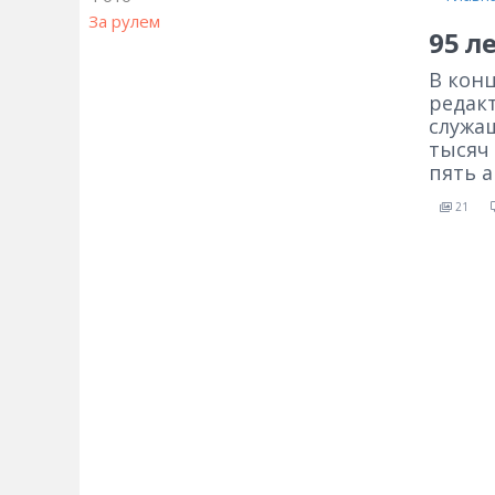
За рулем
95 л
В конц
редак
служа
тысяч 
пять 
21