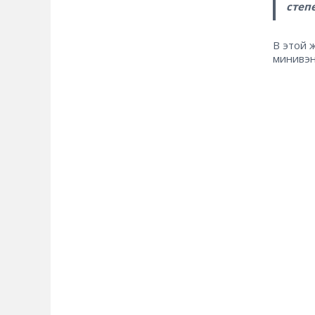
степ
В этой 
минивэн