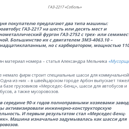
ГАЗ-2217 «Соболь»
дня покупателю предлагают два типа машины:
оавтобус ГАЗ-2217 на шесть или десять мест и
нометаллический фургон ГАЗ-2752 с трех- или семимес
ной. Большинство их с двигателем ЗМЗ-4063.10 –
надцатиклапанным, но с карбюратором, мощностью 110 
н материал номера – статья Александра Мельника
«Мусорщи
е немало фирм строит специальные шасси для коммунальной
 Одна из них – в швейцарском городе Арбон выпускает тяже
на базе грузовиков «Мерседес-Бенц», шасси для автобусов и
бусов, а также мусоровозов.
 в середине 90-х годов полноправными хозяевами завод
ы активизировали инженерно-конструкторскую
ельность. И первым результатом стал «Мерседес-Бенц-
ик». Машина изначально задумывалась как шасси для
ровозов.