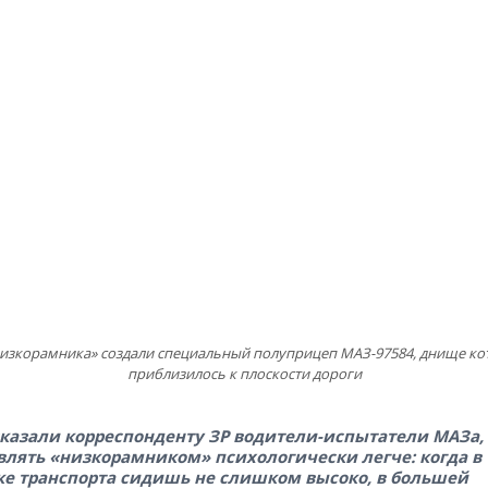
низкорамника» создали специальный полуприцеп МАЗ-97584, днище ко
приблизилось к плоскости дороги
сказали корреспонденту ЗР водители-испытатели МАЗа,
влять «низкорамником» психологически легче: когда в
ке транспорта сидишь не слишком высоко, в большей