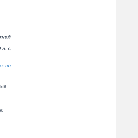
тной
л. с.
к во
лые
а,