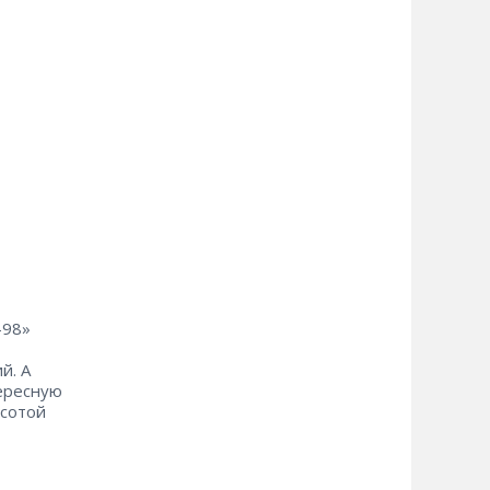
-98»
й. А
тересную
ысотой