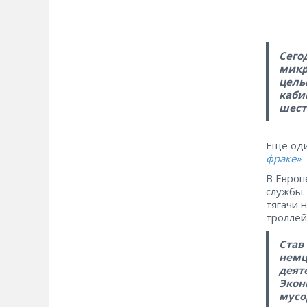
Сего
микр
цель
каби
шест
Еще оди
фраке»
.
В Европ
службы.
тягачи 
троллей
Став
немц
деят
Экон
мусо