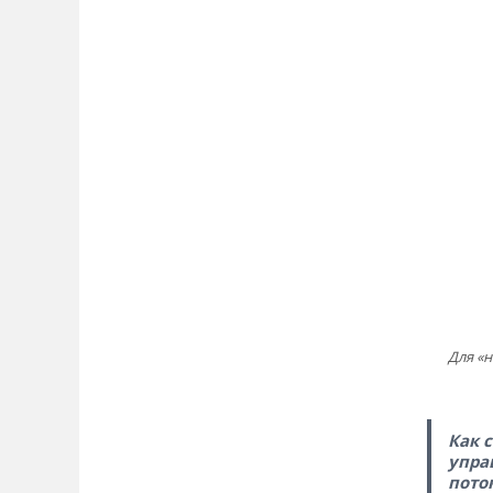
Для «
Как 
упра
пото