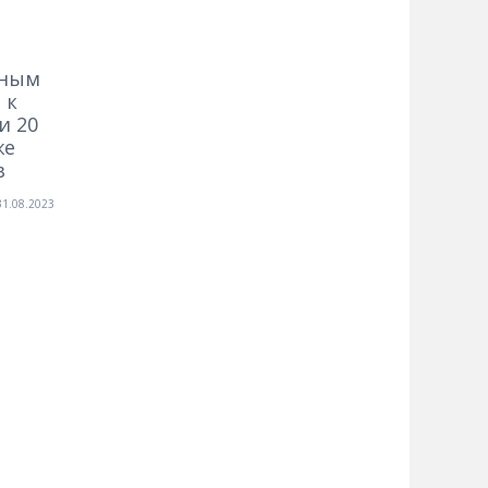
вным
 к
и 20
же
в
31.08.2023