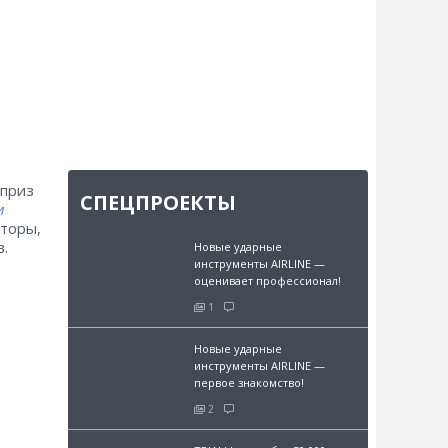
 приз
СПЕЦПРОЕКТЫ
и
торы,
.
Новые ударные
инструменты AIRLINE —
оценивает профессионал!
1
Новые ударные
инструменты AIRLINE —
первое знакомство!
2