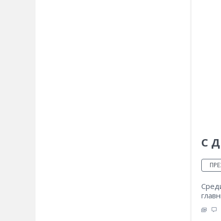
С 
ПРЕ
Среди
главн