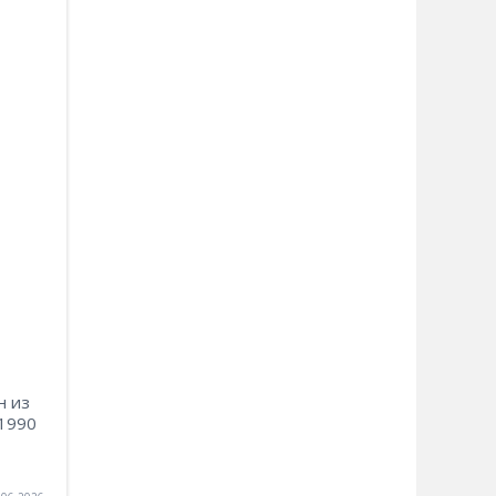
н из
 1990