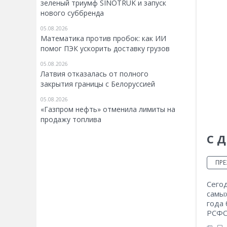
зеленый триумф SINOTRUK и запуск
нового суббренда
05.08.2026
Математика против пробок: как ИИ
помог ПЭК ускорить доставку грузов
05.08.2026
Латвия отказалась от полного
закрытия границы с Белоруссией
05.08.2026
«Газпром нефть» отменила лимиты на
продажу топлива
С Д
ПРЕ
Сегод
самы
года
РСФСР