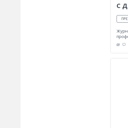
С Д
ПРЕ
Журн
проф