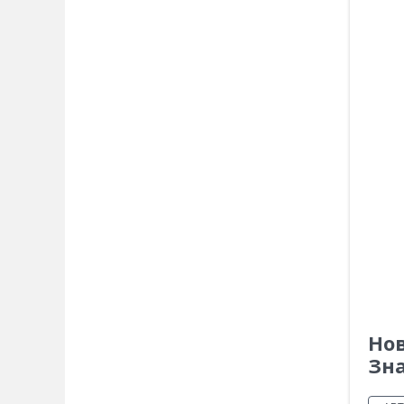
Нов
Зн