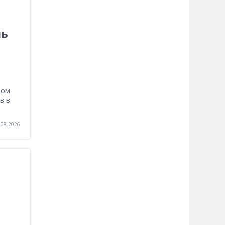
ль
том
в в
.08.2026