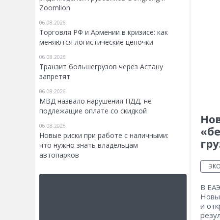
Zoomlion
06.08.2026
Торговля РФ и Армении в кризисе: как
меняются логистические цепочки
06.08.2026
Транзит большегрузов через Астану
запретят
06.08.2026
МВД назвало нарушения ПДД, не
подлежащие оплате со скидкой
Нов
06.08.2026
«б
Новые риски при работе с наличными:
гру
что нужно знать владельцам
автопарков
ЭК
В ЕАЭ
Новые
и отк
резу