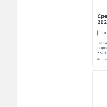
Сре
202
ЭК
По ка
вырос
июле 
6