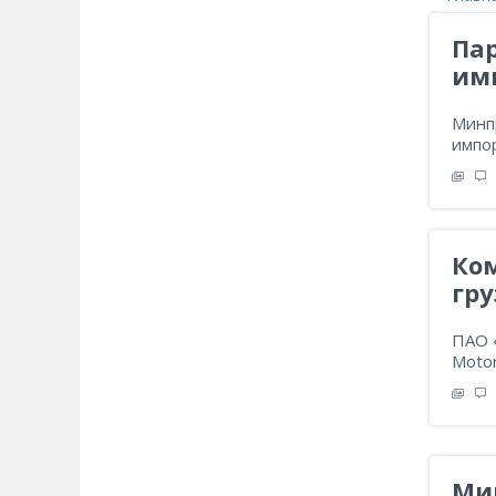
Па
имп
Минп
импор
Ко
гр
ПАО 
Motor
Мир