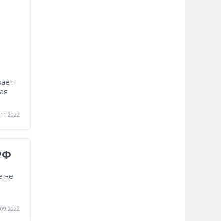
вает
ая
.11.2022
РФ
е не
.09.2022