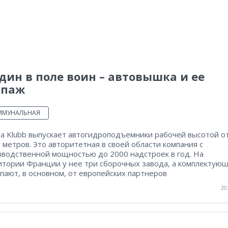
дин в поле воин – автовышка и ее
ипаж
ММУНАЛЬНАЯ
а Klubb выпускает автогидроподъемники рабочей высотой о
 метров. Это авторитетная в своей области компания с
зводственной мощностью до 2000 надстроек в год. На
итории Франции у нее три сборочных завода, а комплектую
пают, в основном, от европейских партнеров
20