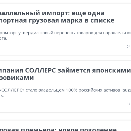
раллельный импорт: еще одна
ортная грузовая марка в списке
ромторг утвердил новый перечень товаров для параллельно
та.
04
мпания СОЛЛЕРС займется японскими
узовиками
«СОЛЛЕРС» стало владельцем 100% российских активов Isuz
s.
17
овая премьера: новое поколение