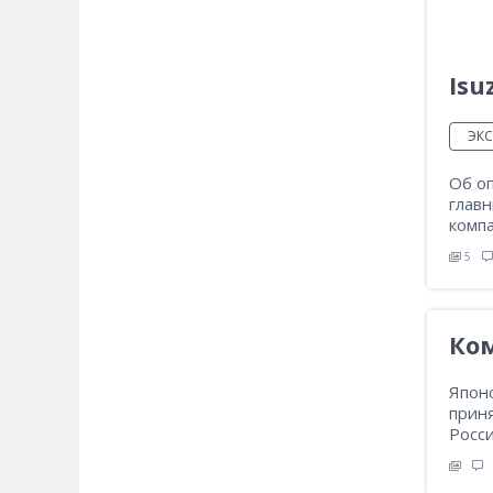
Isu
ЭК
Об оп
глав
комп
5
Ком
Японс
прин
Росси