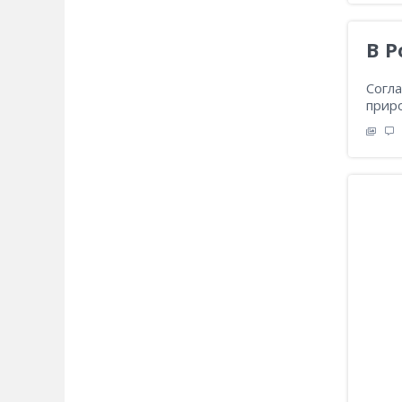
В Р
Согла
приро