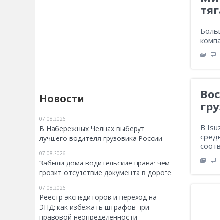
тяг
Больш
компа
Вос
Новости
гру
07.08.2026
В Isu
В Набережных Челнах выберут
сред
лучшего водителя грузовика России
соотв
07.08.2026
Забыли дома водительские права: чем
грозит отсутствие документа в дороге
07.08.2026
Реестр экспедиторов и переход на
ЭПД: как избежать штрафов при
правовой неопределенности