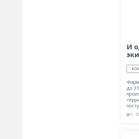
И о
эк
КО
Фирм
до 35
прои
терр
посту
5