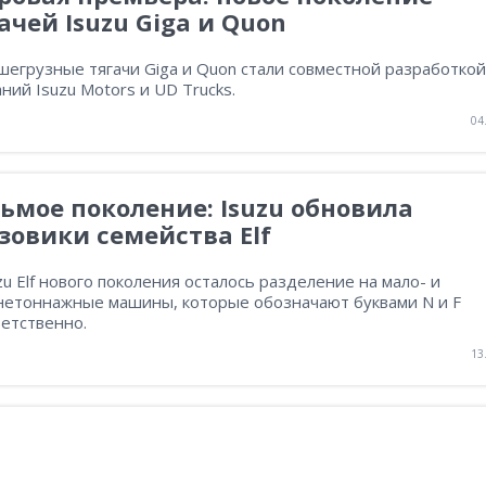
ачей Isuzu Giga и Quon
егрузные тягачи Giga и Quon стали совместной разработкой
ний Isuzu Motors и UD Trucks.
04
ьмое поколение: Isuzu обновила
зовики семейства Elf
zu Elf нового поколения осталось разделение на мало- и
нетоннажные машины, которые обозначают буквами N и F
етственно.
13