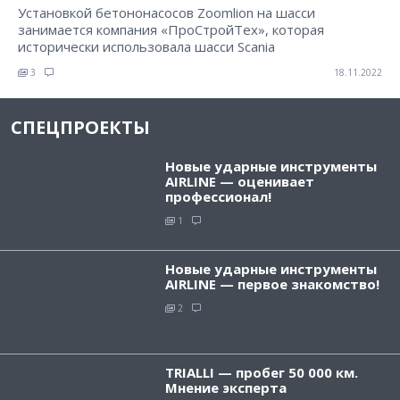
Установкой бетононасосов Zoomlion на шасси
занимается компания «ПроСтройТех», которая
исторически использовала шасси Scania
3
18.11.2022
СПЕЦПРОЕКТЫ
Новые ударные инструменты
AIRLINE — оценивает
профессионал!
1
Новые ударные инструменты
AIRLINE — первое знакомство!
2
TRIALLI — пробег 50 000 км.
Мнение эксперта