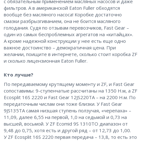
с обязательным применением масляных насосов и даже
фильтров. А в американской Eaton Fuller обходятся
вообще без масляного насоса! Коробке достаточно
смазки разбрызгиванием, она не боится масляного
голодания. Судя по отзывам перевозчиков, Fast Gear – ​
один из самых беспроблемных агрегатов на «китайцах».
А кроме надежной конструкции у нее есть еще одно
важное достоинство – ​демократичная цена. При
желании, поищите в интернете, сколько стоит коробка ZF
и сколько лицензионная Eaton Fuller.
Кто лучше?
По передаваемому крутящему моменту и ZF, и Fast Gear
сопоставимы: 9-ступенчатые рассчитаны на 1350 Н.м, а ZF
Ecosplit 16S 2220 и Fast Gear 12JS220TA – ​на 2200 Н.м. По
передаточным числам они тоже близки. У Fast Gear
9JS135TА самая низшая ступень ползучая, «черепаха» – ​
11,09, далее 6,55 на первой, 1,0 на седьмой и 0,73 на
высшей, восьмой. У ZF Ecomid 9S 1310ТО диапазон от
9,48 до 0,75, хотя есть и другой ряд – ​от 12,73 до 1,00.
У ZF Ecosplit 16S 2220 первая передача – ​13,8, то есть это