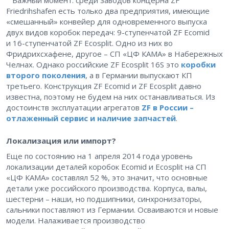
Важный момент: среди заводов концерна ZF
Friedrihshafen есть только два предприятия, имеющие
«смешанный» конвейер для одновременного выпуска
двух видов коробок передач: 9-ступенчатой ZF Ecomid
и 16-ступенчатой ZF Ecosplit. Одно из них во
Фридрихсхафене, другое – ​СП «ЦФ КАМА» в Набережных
Челнах. Однако российские ZF Ecosplit 16S это
коробки
второго поколения
, а в Германии выпускают КП
третьего. Конструкция ZF Ecomid и ZF Ecosplit давно
известна, поэтому не будем на них останавливаться. Из
достоинств эксплуатации агрегатов
ZF в России – ​
отлаженный сервис и наличие запчастей
.
Локализация или импорт?
Еще по состоянию на 1 апреля 2014 года уровень
локализации деталей коробок Ecomid и Ecosplit на СП
«ЦФ КАМА» составлял 52 %, это значит, что основные
детали уже российского производства. Корпуса, валы,
шестерни – ​наши, но подшипники, синхронизаторы,
сальники поставляют из Германии. Осваиваются и новые
модели. Налаживается производство