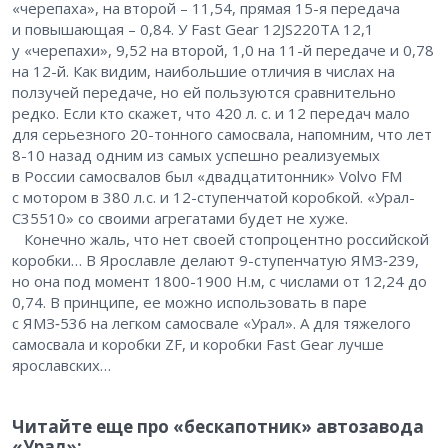
«черепаха», на второй – ​11,54, прямая 15-я передача
и повышающая – ​0,84. У Fast Gear 12JS220TА 12,1
у «черепахи», 9,52 на второй, 1,0 на 11-й передаче и 0,78
на 12-й. Как видим, наибольшие отличия в числах на
ползучей передаче, но ей пользуются сравнительно
редко. Если кто скажет, что 420 л. с. и 12 передач мало
для серьезного 20-тонного самосвала, напомним, что лет
8-10 назад одним из самых успешно реализуемых
в России самосвалов был «двадцатитонник» Volvo FM
с мотором в 380 л. с. и 12-ступенчатой коробкой. «Урал-
С35510» со своими агрегатами будет не хуже.
Конечно жаль, что нет своей стопроцентно российской
коробки… В Ярославле делают 9-ступенчатую ЯМЗ‑239,
но она под момент 1800-1900 Н.м, с числами от 12,24 до
0,74. В принципе, ее можно использовать в паре
с ЯМЗ‑536 на легком самосвале «Урал». А для тяжелого
самосвала и коробки ZF, и коробки Fast Gear лучше
ярославских…
Читайте еще про «бескапотник» автозавода
«Урал»: