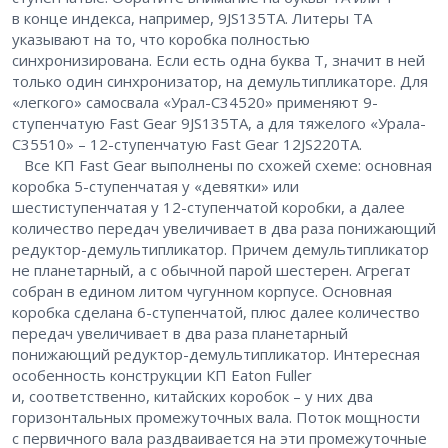
в конце индекса, например, 9JS135TA. Литеры ТА
указывают на то, что коробка полностью
синхронизирована. Если есть одна буква Т, значит в ней
только один синхронизатор, на демультипликаторе. Для
«легкого» самосвала «Урал-С34520» применяют 9-
ступенчатую Fast Gear 9JS135TA, а для тяжелого «Урала-
С35510» – ​12-ступенчатую Fast Gear 12JS220TA.
Все КП Fast Gear выполнены по схожей схеме: основная
коробка 5-ступенчатая у «девятки» или
шестиступенчатая у 12-ступенчатой коробки, а далее
количество передач увеличивает в два раза понижающий
редуктор-демультипликатор. Причем демультипликатор
не планетарный, а с обычной парой шестерен. Агрегат
собран в едином литом чугунном корпусе. Основная
коробка сделана 6-ступенчатой, плюс далее количество
передач увеличивает в два раза планетарный
понижающий редуктор-демультипликатор. Интересная
особенность конструкции КП Eaton Fuller
и, соответственно, китайских коробок – ​у них два
горизонтальных промежуточных вала. Поток мощности
с первичного вала раздваивается на эти промежуточные