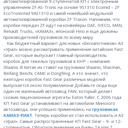
автоматизированной 9-ступенчатой КП с электронным
управлением ZF AS-Tronic на основе 9S1310 Ecomid – ​ZF
EcoTronicmid 9AS1310 и самой новейшей модульной
автоматизированной коробки ZF Traxon. Напомним, что
коробки передач ZF идут на конвейеры DAF, IVECO, MAN,
Renault Trucks, «КАМАЗ», японской Hino и еще дюжины
производителей грузовиков по всему миру.
Как бюджетный вариант для новых «бескапотников» АЗ
«Урал» можно рассматривать применение китайских Fast
Gear, которые выпускает главный производитель
коробок для тяжелых грузовиков в КНР – ​компания
Shaanxi. В Китае их ставят на грузовики Shaanxi, Shacman,
Beifang Benchi, CAMC и Dongfeng. А это значит, что
ежегодно коробок Fast Gear различных моделей
выпускается около полумиллиона! Добавьте сюда еще
один не маленький автозавод FAW, который делает
схожие лицензионные агрегаты Eaton Fuller. С 2006 года
КП Fast Gear устанавливают на автомобили Минского
автозавода, они успешно применялись на
грузовиках
КАМАЗ-РИАТ
. Теперь коробки их стал использовать и АЗ
«Урал». Самые распространенные КП Fast Gear – 9- и 12-
ступенчатые. Обратите внимание на буквы ТА или Т