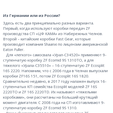
Из Германии или из России?
Здесь есть два принципиально разных варианта.
Первый, когда используют коробки передач ZF
производства СП «ЦФ КАМА» из Набережных Челнов.
Второй – ​китайские коробки Fast Gear, которые
производит компания Shaanxi по лицензии американской
Eaton Fuller.
Для «легкого» самосвала «Урал-С34520» применяют 9-
ступенчатую коробку ZF Ecomid 9S 1310TO, а для
тяжелого «Урала-С35510» – ​16-ступенчатую ZF Ecosplit
16S 2220. Напомним, что с 2006 года в Челнах выпускали
коробки ZF16S 151, потом ZF Ecosplit 16S 1820.
Сравнительно недавно, в 2017 году налажен выпуск 16-
ступенчатых КП семейства Ecosplit моделей ZF 16S
2220TO и ZF 16S 2220TD. Их называют «тяжелыми
коробками», они рассчитаны на больший крутящий
момент двигателя. С 2008 года на СП изготавливают 9-
ступенчатую коробку ZF Ecomid 9S 1310.