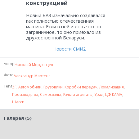
конструкцией
Новый БАЗ изначально создавался
как полностью отечественная
машина. Если в ней и есть что-то
заграничное, то оно приехало из
дружественной Беларуси.
Новости СМИ2
Автор
Николай Мордовцев
Фото
Александр Мартенс
Теги
ZF
,
Автомобили
,
Грузовики
,
Коробки передач
,
Локализация
,
Производство
,
Самосвалы
,
Узлы и агрегаты
,
Урал
,
ЦФ КАМА
,
Шасси
.
Галерея (5)