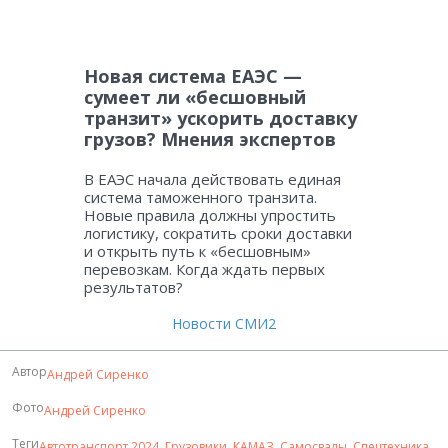
Новая система ЕАЭС —
сумеет ли «бесшовный
транзит» ускорить доставку
грузов? Мнения экспертов
В ЕАЭС начала действовать единая
система таможенного транзита.
Новые правила должны упростить
логистику, сократить сроки доставки
и открыть путь к «бесшовным»
перевозкам. Когда ждать первых
результатов?
Новости СМИ2
Автор
Андрей Сиренко
Фото
Андрей Сиренко
Теги
Автотранспорт 2024
,
Грузовики
,
КАМАЗ
,
Самосвалы
,
Спецтехника
.