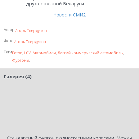
дружественной Беларуси.
Новости СМИ2
Автор
Игорь Твердунов
Фото
Игорь Твердунов
Теги
Foton
,
LCV
,
Автомобили
,
Легкий коммерческий автомобиль
,
Фургоны
.
Галерея (4)
Стандартный фургон с односкатными колесами. Между