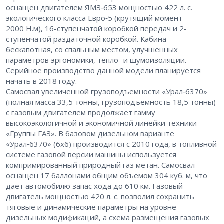
оснащен двигателем ЯМЗ‑653 мощностью 422 л. с.
экологического класса Евро‑5 (крутящий момент ​
2000 Н.м), 16-ступенчатой коробкой передач и 2-
ступенчатой раздаточной коробкой. Кабина – ​
бескапотная, со спальным местом, улучшенных
параметров эргономики, тепло- и шумоизоляции.
Серийное производство данной модели планируется
начать в 2018 году.
Самосвал увеличенной грузоподъемности «Урал‑6370»
(полная масса 33,5 тонны, грузоподъемность 18,5 тонны)
с газовым двигателем продолжает гамму
высокоэкологичной и экономичной линейки техники
«Группы ГАЗ». В базовом дизельном варианте
«Урал‑6370» (6х6) производится с 2010 года, в топливной
системе газовой версии машины используется
компримированный природный газ метан. Самосвал
оснащен 17 баллонами общим объемом 304 куб. м, что
дает автомобилю запас хода до 610 км. Газовый
двигатель мощностью 420 л. с. позволил сохранить
тяговые и динамические параметры на уровне
дизельных модификаций, а схема размещения газовых