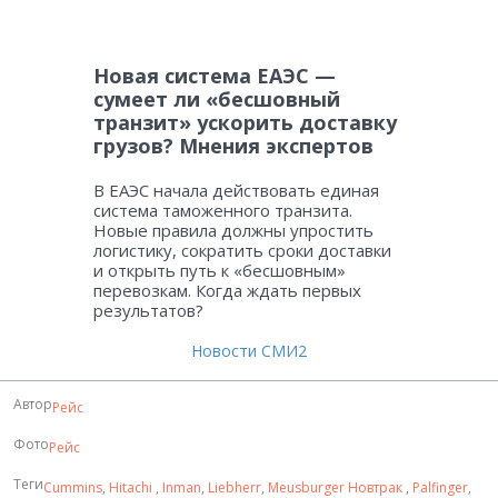
Новая система ЕАЭС —
сумеет ли «бесшовный
транзит» ускорить доставку
грузов? Мнения экспертов
В ЕАЭС начала действовать единая
система таможенного транзита.
Новые правила должны упростить
логистику, сократить сроки доставки
и открыть путь к «бесшовным»
перевозкам. Когда ждать первых
результатов?
Новости СМИ2
Автор
Рейс
Фото
Рейс
Теги
Cummins
,
Hitachi
,
Inman
,
Liebherr
,
Meusburger Новтрак
,
Palfinger
,