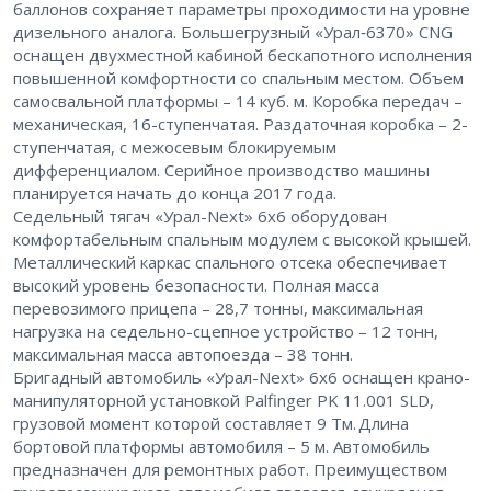
баллонов сохраняет параметры проходимости на уровне
дизельного аналога. Большегрузный «Урал‑6370» CNG
оснащен двухместной кабиной бескапотного исполнения
повышенной комфортности со спальным местом. Объем
самосвальной платформы – ​14 куб. м. Коробка передач – ​
механическая, 16-ступенчатая. Раздаточная коробка – ​2-
ступенчатая, с межосевым блокируемым
дифференциалом. Серийное производство машины
планируется начать до конца 2017 года.
Седельный тягач «Урал-Next» 6х6 оборудован
комфортабельным спальным модулем с высокой крышей.
Металлический каркас спального отсека обеспечивает
высокий уровень безопасности. Полная масса
перевозимого прицепа – ​28,7 тонны, максимальная
нагрузка на седельно-сцепное устройство – ​12 тонн,
максимальная масса автопоезда – ​38 тонн.
Бригадный автомобиль «Урал-Next» 6х6 оснащен крано-
манипуляторной установкой Palfinger PK 11.001 SLD,
грузовой момент которой составляет 9 Тм. Длина
бортовой платформы автомобиля – ​5 м. Автомобиль
предназначен для ремонтных работ. Преимуществом