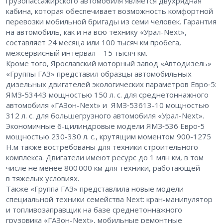
грузопассажирского автомобиля является двухрядная
кабина, которая обеспечивает возможность комфортной
перевозки мобильной бригады из семи человек. Гарантия
на автомобиль, как и на всю технику «Урал-Next»,
составляет 24 месяца или 100 тысяч км пробега,
межсервисный интервал – ​15 тысяч км.
Кроме того, Ярославский моторный завод «Автодизель»
«Группы ГАЗ» представил образцы автомобильных
дизельных двигателей экологических параметров Евро‑5:
ЯМЗ‑53443 мощностью 150 л. с. для среднетоннажного
автомобиля «ГАЗон-Next» и ЯМЗ‑53613-10 мощностью
312 л. с. для большегрузного автомобиля «Урал-Next».
Экономичные 6-цилиндровые модели ЯМЗ‑536 Евро‑5
мощностью 230-330 л. с., крутящим моментом 900-1275
Н.м также востребованы для техники строительного
комплекса. Двигатели имеют ресурс до 1 млн км, в том
числе не менее 800 000 км для техники, работающей
в тяжелых условиях.
Также «Группа ГАЗ» представлила новые модели
специальной техники семейства Next: кран-манипулятор
и топливозаправщик на базе среднетоннажного
грузовика «ГАЗон-Next», мобильные ремонтные