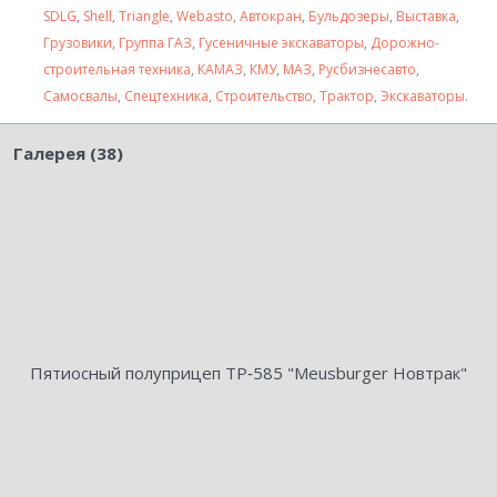
SDLG
,
Shell
,
Triangle
,
Webasto
,
Автокран
,
Бульдозеры
,
Выставка
,
Грузовики
,
Группа ГАЗ
,
Гусеничные экскаваторы
,
Дорожно-
строительная техника
,
КАМАЗ
,
КМУ
,
МАЗ
,
Русбизнесавто
,
Самосвалы
,
Спецтехника
,
Строительство
,
Трактор
,
Экскаваторы
.
Галерея (38)
Пятиосный полуприцеп ТР‑585 "Meusburger Новтрак"