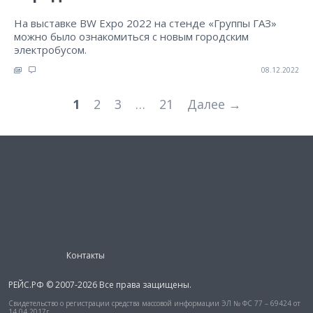
На выставке BW Expo 2022 на стенде «Группы ГАЗ»
можно было ознакомиться с новым городским
электробусом.
08.12.2022
1
2
3
…
21
Далее →
Контакты
РЕЙС.РФ © 2007-2026 Все права защищены.
Свидетельство о регистрации средства массовой информации ЭЛ № ФС 77 – 69424 от
14.04.2017г.