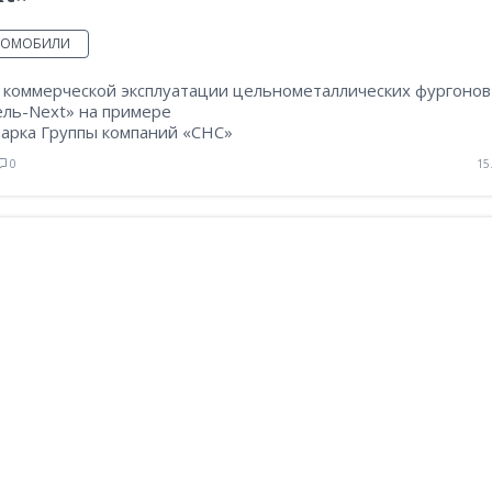
ТОМОБИЛИ
 коммерческой эксплуатации цельнометаллических фургонов
ель-Next» на примере
парка Группы компаний «СНС»
0
15