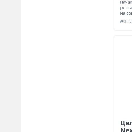
начал
рест
на с
3
Це
Ne