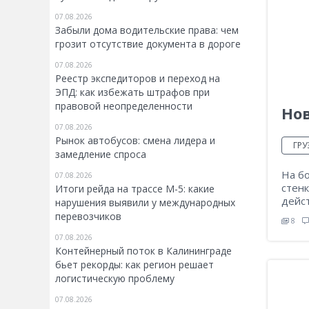
07.08.2026
Забыли дома водительские права: чем
грозит отсутствие документа в дороге
07.08.2026
Реестр экспедиторов и переход на
ЭПД: как избежать штрафов при
правовой неопределенности
Нов
07.08.2026
Рынок автобусов: смена лидера и
ГР
замедление спроса
На б
07.08.2026
стенк
Итоги рейда на трассе М-5: какие
дейс
нарушения выявили у международных
перевозчиков
8
07.08.2026
Контейнерный поток в Калининграде
бьет рекорды: как регион решает
логистическую проблему
07.08.2026