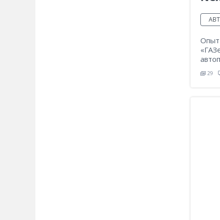
АВ
Опыт
«ГАЗ
авто
29