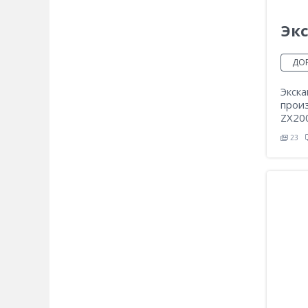
Экс
ДО
Экска
прои
ZX20
23