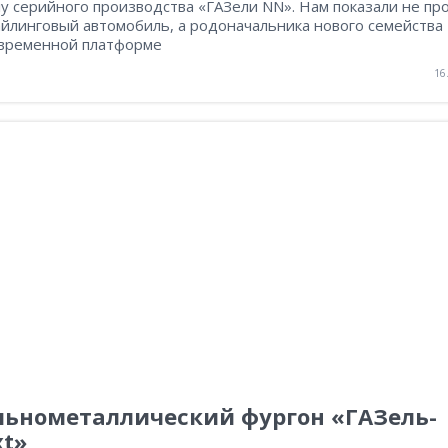
у серийного производства «ГАЗели NN». Нам показали не пр
айлинговый автомобиль, а родоначальника нового семейства
овременной платформе
16
льнометаллический фургон «ГАЗель-
xt»