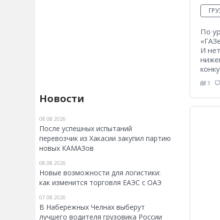
ГР
По у
«ГАЗ
И нет
ниже
конк
3
Новости
08.08.2026
После успешных испытаний
перевозчик из Хакасии закупил партию
новых КАМАЗов
08.08.2026
Новые возможности для логистики:
как изменится торговля ЕАЭС с ОАЭ
07.08.2026
В Набережных Челнах выберут
лучшего водителя грузовика России