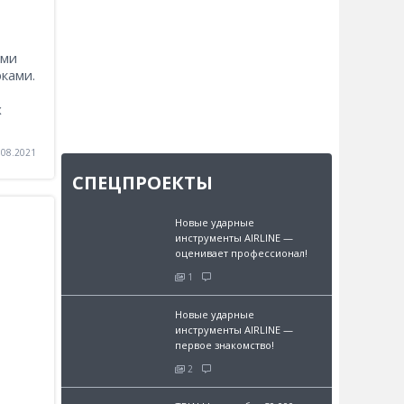
ями
ками.
х
.08.2021
СПЕЦПРОЕКТЫ
Новые ударные
инструменты AIRLINE —
оценивает профессионал!
1
Новые ударные
инструменты AIRLINE —
первое знакомство!
2