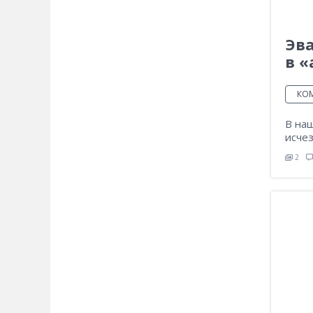
Эва
в 
КО
В на
исче
2