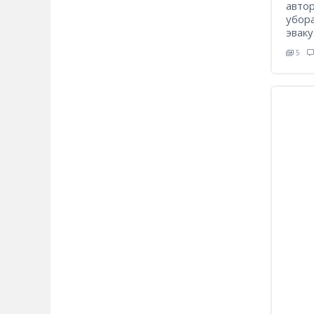
авто
убора
эвак
5