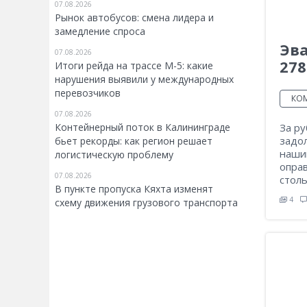
07.08.2026
Рынок автобусов: смена лидера и
замедление спроса
Эва
07.08.2026
278
Итоги рейда на трассе М-5: какие
нарушения выявили у международных
перевозчиков
КО
07.08.2026
Контейнерный поток в Калининграде
За р
задо
бьет рекорды: как регион решает
наши
логистическую проблему
оправ
07.08.2026
столь
В пункте пропуска Кяхта изменят
4
схему движения грузового транспорта