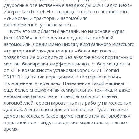
двухосные отечественные вездеходы «ГАЗ Садко Next»
и «Урал Next» 4х4. Но стопроцентного отечественного
«Унимога», и трактора, и автомобиля
одновременно, у нас пока нет…
Пусть это из области фантазий, но на основе «Урал
Next‑43206» вполне реально сделать подобный
автомобиль. Среди имеющихся у виртуального миасского
«тракторомобиля» достоинств – ​большие колеса,
позволяющие обходиться без экзотических портальных
мостов, блокировки дифференциалов, отбор мощности
от КП и возможность установки коробки ZF Ecomid
9S1310 с девятью передачами, из которых первая – ​
полноценная «черепаха». Назначение такой машины – ​
еще более специфичная коммунальная техника, и даже
небольшие балластные тягачи, вплоть до тягачей-
локомобилей, ориентированных на работу на железных
дорогах. А еще шасси для изготовления туристических
домов на колесах. Какое применение этим автомобилям
в дальнейшем найдут заводские маркетологи, покажет
время.