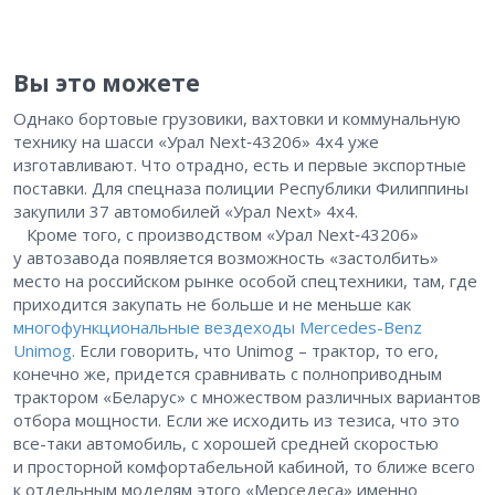
Вы это можете
Однако бортовые грузовики, вахтовки и коммунальную
технику на шасси «Урал Next‑43206» 4х4 уже
изготавливают. Что отрадно, есть и первые экспортные
поставки. Для спецназа полиции Республики Филиппины
закупили 37 автомобилей «Урал Next» 4х4.
Кроме того, с производством «Урал Next‑43206»
у автозавода появляется возможность «застолбить»
место на российском рынке особой спецтехники, ​там, где
приходится закупать не больше и не меньше как
многофункциональные вездеходы Mercedes-Benz
Unimog
. Если говорить, что Unimog – ​трактор, то его,
конечно же, придется сравнивать с полноприводным
трактором «Беларус» с множеством различных вариантов
отбора мощности. Если же исходить из тезиса, что это
все-таки автомобиль, с хорошей средней скоростью
и просторной комфортабельной кабиной, то ближе всего
к отдельным моделям этого «Мерседеса» именно