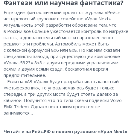
Фэнтези или научная фантастика?
Еще один фантастический проект от журнала «Рейс» – ​
четырехосный грузовик в семействе «Урал Next».
Актуальность этой разработки обоснована тем, что
в России все больше ужесточается контроль по нагрузке
на ось, а дополнительный мост и пара колес легко
решают эти проблемы. Автомобиль может быть
с колесной формулой 8х6 или 8х8. Но как нам сказали
специалисты завода, при существующей компоновке
«Урала‑5323» 8х8 с двумя передними управляемыми
осями и двумя осями сзади, бескапотная версия
предпочтительнее.
Если на «АЗ «Урал» будут разрабатывать капотный
«четырехосник», то управляемая ось будет только
спереди, а три других моста будут стоять далеко за
кабиной. Получится что-то типа схемы подвески Volvo
FMX Tridem. Однако пока таким проектом не
занимаются…
Читайте на Рейс.РФ о новом грузовике «Урал Next»