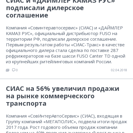
СИАС и «ДАЙМЛЕР КАМАЗ РУС»
подписали дилерское
соглашение
Компания «Совинтеравтосервис» (СИАС) и «ДАЙМЛЕР
КАМАЗ РУС», официальный дистрибьютор FUSO на
территории РФ, подписали дилерское соглашение.
Первым результатом работы «СИАС-Тракс» в качестве
официального дилера стала сделка по поставке 287
рефрижераторов на базе шасси FUSO Canter TD одной
из крупнейших ритейлинговых компаний России.
0
02.04.2018
СИАС на 56% увеличил продажи
на рынке коммерческого
транспорта
Компания «СовИнтерАвтоСервис» (СИАС), входящая в
Группу компаний «МЕГАПОЛИС», подвела итоги продаж
2017 года. Рост годового объема продаж компании
более чем на 40% превысил аналогичный рост рынка в