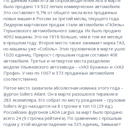
По данным Комитета автопроизводителей АЕБ в марте
было продано 14 922 легких коммерческих автомобиля.
Это составляет 9,7% от общего числа всех проданных
новых машин в России за третий месяц текущего года.
Лидером мартовских продаж стали автомобили «ГАЗель»
Горьковского автомобильного завода. Их было продано
4092 машины. Это на 1818 больше, чем в том же месяце
в прошлом году. Второе место также занимает марка ГАЗ,
но машины уже «Соболь». Этих грузовичков в марте ушло
1020 единиц. Прирост с прошлым годом составил 408
автомобиля. Третье и четвертое места разделили
модели Ульяновского автозавода – «УАЗ Буханка» и «УАЗ
Профи». У них по 1007 и 373 проданных автомобиля
соответственно.
Пятое место захватила абсолютная новинка этого года –
фургон Sollers Atlant. Он в марте разошелся тиражом в
283 экземпляра. Его собрат по месту рождения – грузовик
Sollers Argo находится на 8 строчке в топ 10 (29 ед.).
Российских фургонов LADA Largus за март было продано
всего 24 (9 строчка рейтинга). По сравнению с прошлым
годом у этой модели падение на 535 единиц. Замыкает