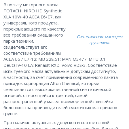
В пользу моторного масла
TOTACHI NIRO HD Synthetic
XLA 10W‑40 ACEA E6/E7, как
универсального продукта,
перекрывающего по качеству
все требования смешанного
Синтетические масла для
парка техники,
грузовиков
свидетельствует его
соответствие требованиям
ACEA E6 / E7-12; MB 228.51; MAN M3477; MTU 3.1;
Deutz IV‑10 LA; Renault RXD; Volvo VDS‑3. Соответствие
испытуемого масла актуальным допускам достигнуто,
в частности, за счет применения современного пакета
присадок корпорации Afton Chemical, который
смешивается с высококачественной синтетической
основой, относящейся к третьей, самой
распространенной у масел «коммерческой» линейки
большинства производителей смазочных материалов
группе.
Про наличие актуальных допусков и соответствий
испытуемого масла мы упомянули неслучайно. Данный