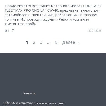
Продолжаются испытания моторного масла LUBRIGARD
FLEETMAX PRO CNG LA 10W‑40, предназначенного для
автомобилей и спецтехники, работающих на газовом
топливе. Их проводят журнал «Рейс» и компания
«БетонТехСтрой»
3
22.01.2025
1
2
3
…
8
Далее →
Контакты
РЕЙС.РФ © 2007-2026 Все права защищены.