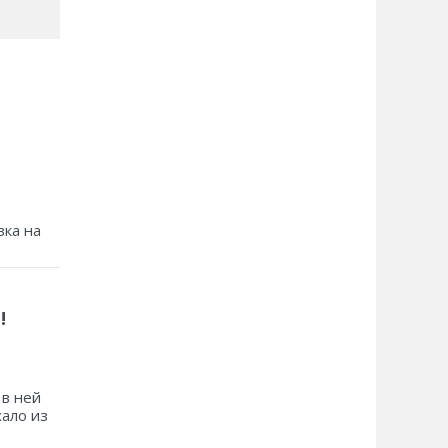
зка на
!
 в ней
хало из