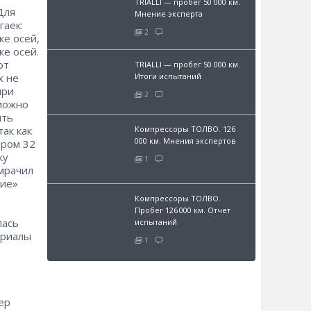
TRIALLI — пробег 50 000 км.
Для
Мнение эксперта
гаек:
2
ке осей,
е осей.
от
TRIALLI — пробег 50 000 км.
Итоги испытаний
х не
при
2
можно
ить
Компрессоры ТОЛВО. 126
ак как
000 км. Мнения экспертов
тром 32
ку
1
мрачил
ние»
Компрессоры ТОЛВО.
Пробег 126 000 км. Отчет
лась
испытаний
ериалы
1
ер