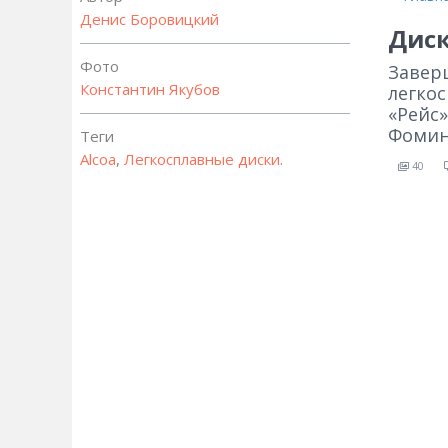
Денис Боровицкий
Диск
Фото
Завер
Константин Якубов
легко
«Рейс»
Фомин
Теги
Alcoa
,
Легкосплавные диски
.
40