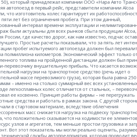
 50), который принадлежал компании ООО «Нара Авто Транс»
яя автопоезд в первый рейс, представители компании Alcoa
и, что изготовитель колес гарантирует их работоспособност
 пяти лет без ограничения пробега. При этом данный,
рованный интервал времени эксплуатации и нелимитирован
раж были актуальны для всех рынков сбыта продукции Alcoa,
ля России, где качество дорог, как нам известно, подчас оста
лучшего. Простые расчеты показывали, что за пять лет инте
тации пробег испытуемого автопоезда должен был перевали
за полмиллиона километров. Экономический эффект только о
ленного топлива на пройденной дистанции должен был при
и-перевозчику внушительную прибыль. Что касается возмо
тельной нагрузки на транспортное средство (речь идет о
тельной массе перевозимого груза), которая была равна 250
ммам – именно на столько суммарный вес всех установленны
зде легкосплавных колес отличается от стальных, – перевозч
овал ее косвенно. Принцип работы фирмы – не перегружать
ртные средства и работать в рамках закона. С другой стороны
чали в стартовом материале, вследствие облегчения
ссоренных масс снижается нагрузка на подвеску транспортн
а, что положительно сказывается на ходимости ее элементов
сурс узлов и агрегатов, тем меньше простои грузовика и зат
онт. Вот этот показатель мы могли реально оценить, разумее
технической службы автопредприятия, которая проводит ве