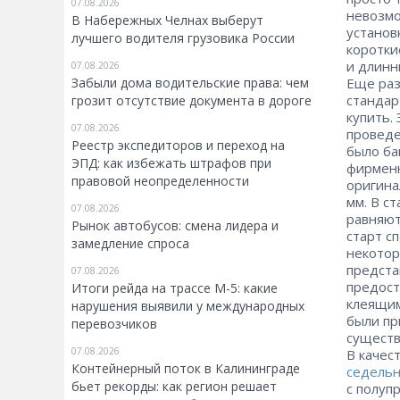
07.08.2026
невозмо
В Набережных Челнах выберут
установ
лучшего водителя грузовика России
коротки
и длинн
07.08.2026
Забыли дома водительские права: чем
Еще раз
стандар
грозит отсутствие документа в дороге
купить.
07.08.2026
проведе
Реестр экспедиторов и переход на
было ба
ЭПД: как избежать штрафов при
фирменн
правовой неопределенности
оригина
мм. В с
07.08.2026
равняют
Рынок автобусов: смена лидера и
старт с
замедление спроса
некотор
предста
07.08.2026
предост
Итоги рейда на трассе М-5: какие
клеящим
нарушения выявили у международных
были пр
перевозчиков
существ
07.08.2026
В качес
Контейнерный поток в Калининграде
седельн
бьет рекорды: как регион решает
с полуп