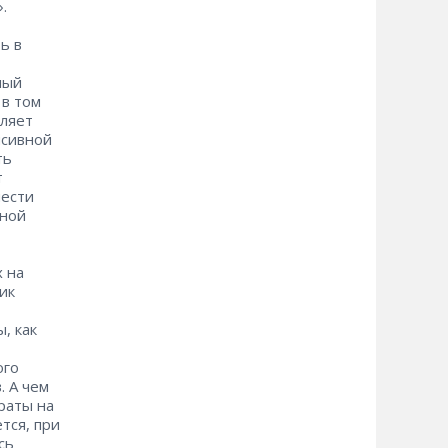
.
ь в
ный
 в том
вляет
нсивной
ть
т
нести
жной
х на
ик
, как
ого
. А чем
раты на
тся, при
сь