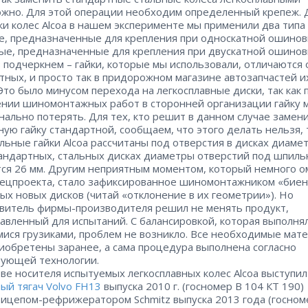
жно. Для этой операции необходим определенный крепеж. 
ки колес Alcoa в нашем эксперименте мы применили два типа 
е, предназначенные для крепления при односкатной ошинов
ые, предназначенные для крепления при двускатной ошиновк
 подчеркнем – гайки, которые мы использовали, отличаются 
тных, и просто так в придорожном магазине автозапчастей и
 Это было минусом перехода на легкосплавные диски, так как 
нии шиномонтажных работ в сторонней организации гайку 
нально потерять. Для тех, кто решит в данном случае замен
ую гайку стандартной, сообщаем, что этого делать нельзя, т
льные гайки Alcoa рассчитаны под отверстия в дисках диаме
тандартных, стальных дисках диаметры отверстий под шпиль
ся 26 мм. Другим неприятным моментом, который немного о
пецпроекта, стало зафиксированное шиномонтажником «бие
ых новых дисков (читай «отклонение в их геометрии»). Но
витель фирмы-производителя решил не менять продукт,
авленный для испытаний. С балансировкой, которая выполня
ися грузиками, проблем не возникло. Все необходимые мат
иобретены заранее, а сама процедура выполнена согласно
ующей технологии.
тве носителя испытуемых легкосплавных колес Alcoa выступил
ый тягач Volvo FH13
выпуска 2010 г. (госномер В 104 КТ 190)
рицепом-рефриже­ратором Schmitz выпуска 2013 года (госном