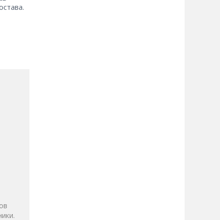
остава.
и
ов
ики.