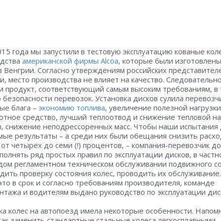
015 года мы запустили в тестовую эксплуатацию кованые кол
одства
американской фирмы Alcoa
, которые были изготовлены
в Венгрии. Согласно утверждениям российских представител
и, место производства не влияет на качество. Следовательно
и продукт, соответствующий самым высоким требованиям, в
о безопасности перевозок. Установка дисков сулила перевозч
ые блага –
экономию топлива
, увеличение полезной нагрузки
ртное средство, лучший теплоотвод и снижение тепловой на
, снижение неподрессоренных масс. Чтобы наши испытания
ые результаты – а среди них были обещания снизить расхо
 от четырех до семи (!) процентов, – компания-перевозчик д
полнять ряд простых правил по эксплуатации дисков, в частн
дом регламентном техническом обслуживании подвижного с
дить проверку состояния колес, проводить их обслуживание
это в срок и согласно требованиям производителя, команде
тажа и водителям выдано руководство по эксплуатации дис
ка колес на автопоезд имела некоторые особенности. Напом
так заменить стандартные стальные колеса легкосплавными