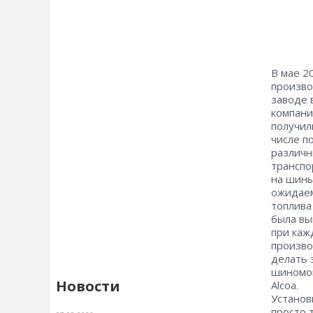
В мае 2
произв
заводе 
компани
получил
числе п
различн
транспо
на шины
ожидаем
топлива
была вы
при каж
произво
делать 
шиномон
Новости
Alcoa.
Установ
просто 