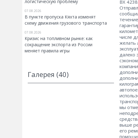
логистическую проблему
ВХ 4238
Отправл
07.08.2026
сообщил
В пункте пропуска Кяхта изменят
течение
схему движения грузового транспорта
гаранти
километ
07.08.2026
числе д
Кризис на топливном рынке: как
желать 
сокращение экспорта из России
эксплуа
меняет правила игры
далеко 
сэконом
компани
дополни
Галерея (40)
дополни
килогра
автопое
использ
транспо
мы отме
неподре
средств
выше ре
его рем
помощи 