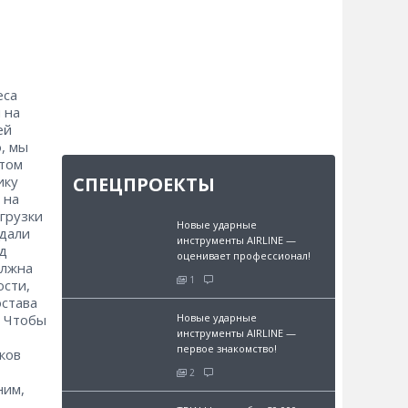
еса
 на
ей
, мы
 том
СПЕЦПРОЕКТЫ
ику
 на
грузки
Новые ударные
 дали
инструменты AIRLINE —
д
оценивает профессионал!
олжна
1
ости,
остава
Новые ударные
. Чтобы
инструменты AIRLINE —
первое знакомство!
ков
2
ним,