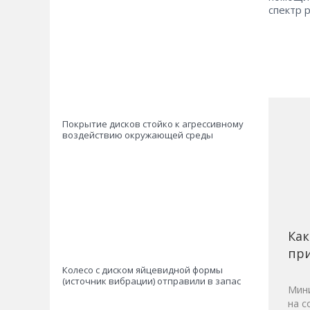
спектр 
Покрытие дисков стойко к агрес­сив­­ному
воздействию окружающей среды
Как
при
Колесо с диском яйцевидной формы
(источник вибрации) отправили в запас
Мини
на с