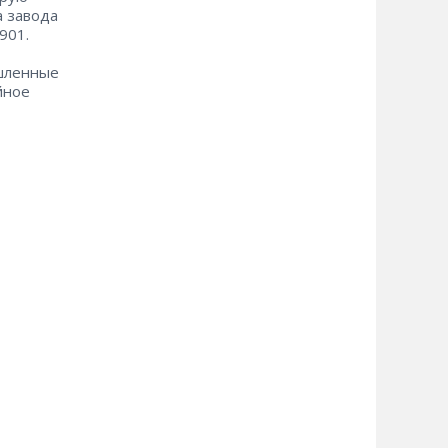
а завода
901.
ышленные
йное