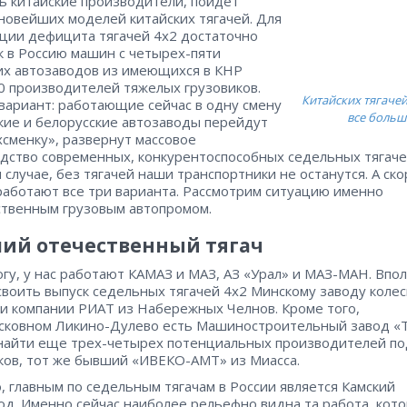
ь китайские производители, пойдет
новейших моделей китайских тягачей. Для
ции дефицита тягачей 4х2 достаточно
к в Россию машин с четырех-пяти
их автозаводов из имеющихся в КНР
0 производителей тяжелых грузовиков.
Китайских тягачей
вариант: работающие сейчас в одну смену
все больш
кие и белорусские автозаводы перейдут
хсменку», развернут массовое
дство современных, конкурентоспособных седельных тягаче
 случае, без тягачей наши транспортники не останутся. А ск
сработают все три варианта. Рассмотрим ситуацию именно
ственным грузовым автопромом.
ий отечественный тягач
огу, у нас работают КАМАЗ и МАЗ, АЗ «Урал» и МАЗ-МАН. Впол
своить выпуск седельных тягачей 4х2 Минскому заводу коле
 и компании РИАТ из Набережных Челнов. Кроме того,
сковном Ликино-Дулево есть Машиностроительный завод «Т
айти еще трех-четырех потенциальных производителей п
ков, тот же бывший «ИВЕКО-АМТ» из Миасса.
, главным по седельным тягачам в России является Камский
од. Именно сейчас наиболее рельефно видна та работа, кот