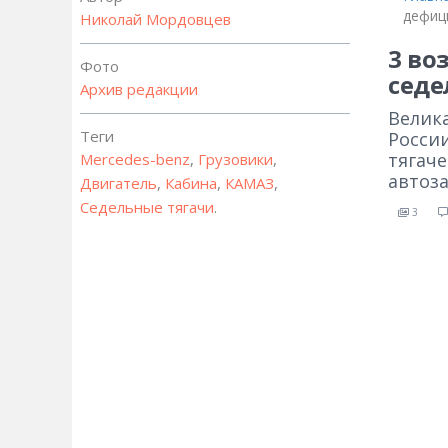
дефиц
Николай Мордовцев
3 во
Фото
седе
Архив редакции
Велика
Теги
Росси
тягаче
Mercedes-benz
,
Грузовики
,
автоз
Двигатель
,
Кабина
,
КАМАЗ
,
Седельные тягачи
.
3