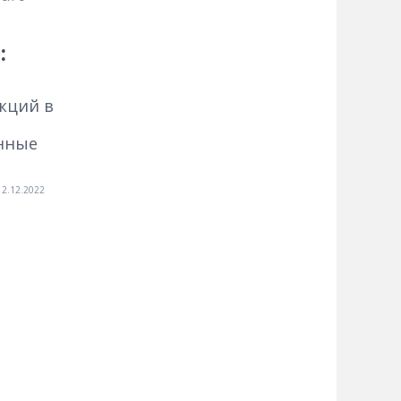
:
нкций в
енные
12.12.2022