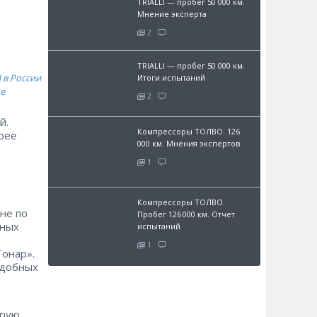
TRIALLI — пробег 50 000 км.
Мнение эксперта
2
TRIALLI — пробег 50 000 км.
 в России
Итоги испытаний
е
2
й.
Компрессоры ТОЛВО. 126
орее
000 км. Мнения экспертов
1
Компрессоры ТОЛВО.
не по
Пробег 126 000 км. Отчет
сных
испытаний
1
онар».
одобных
орую