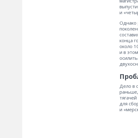
магистр
выпусти
и «четы
Однако 
поколен
состави
конца г
около 1
и в это
осилить
двухосн
Проб
Дело в 
раньше,
тягачей
для сбо
и «мерс