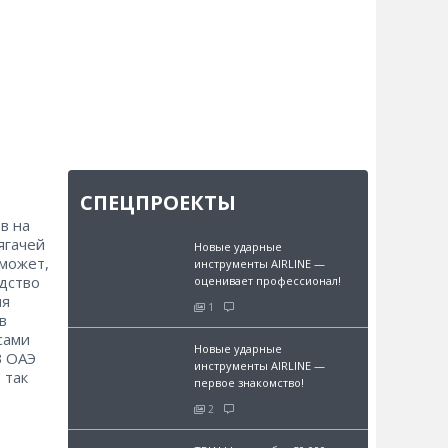
СПЕЦПРОЕКТЫ
в на
ягачей
Новые ударные
 может,
инструменты AIRLINE —
одство
оценивает профессионал!
ия
1
в
сами
Новые ударные
В ОАЭ
инструменты AIRLINE —
 так
первое знакомство!
2