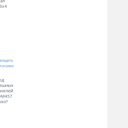
вал
 6х4
владеть
ягачами
од
пешных
анелей
 ОМ457
охо?