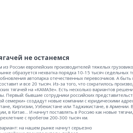
тягачей не останемся
м из России европейских производителей тяжелых грузовико
ынке образуется нехватка порядка 10-15 тысяч седельных т
 обновления автопарка отечественных перевозчиков. А быть
составит и все 20 тысяч. Из-за того, что сократилось произв
ских тягачей на «КАМАЗе». Есть несколько вариантов решен
ы. Первый: бывшие сотрудники российских представительст
й семерки» создадут новые компании с юридическими адре
стане, Киргизии, Узбекистане или Таджикистане, в Армении. 
ции, в Китае… И начнут поставлять в Россию как новые тягачи,
трехлетние с пробегом 200-300 тысяч км.
вариант: на нашем рынке начнут серьезно