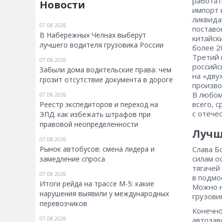
работат
Новости
импорт 
ликвида
07.08.2026
поставо
В Набережных Челнах выберут
китайск
лучшего водителя грузовика России
более 2
Третий 
07.08.2026
российс
Забыли дома водительские права: чем
на «дву
грозит отсутствие документа в дороге
произво
В любом
07.08.2026
всего, 
Реестр экспедиторов и переход на
с отече
ЭПД: как избежать штрафов при
правовой неопределенности
Лучш
07.08.2026
Рынок автобусов: смена лидера и
Слава Б
силам о
замедление спроса
тягачей
07.08.2026
в подмо
Итоги рейда на трассе М-5: какие
Можно н
нарушения выявили у международных
грузови
перевозчиков
Конечно
07.08.2026
автозав