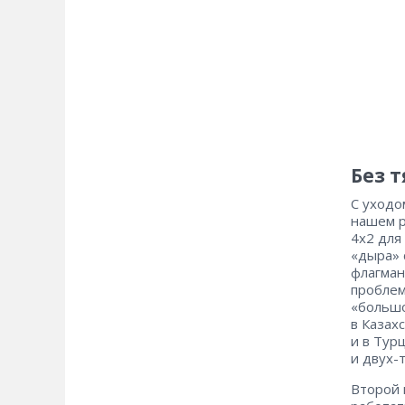
Без 
С уходо
нашем р
4х2 для
«дыра» 
флагман
проблем
«большо
в Казах
и в Тур
и двух-
Второй 