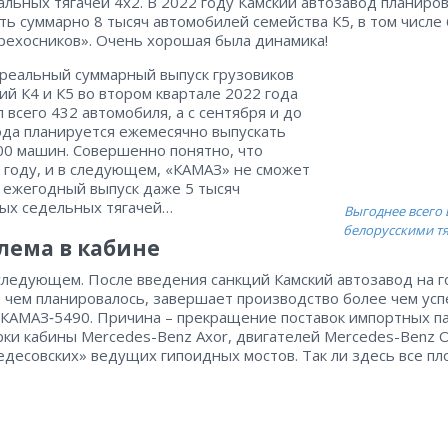
альных тягачей 4х2. В 2022 году Камский автозавод планиро
ть суммарно 8 тысяч автомобилей семейства К5, в том числе
рехосников». Очень хорошая была динамика!
реальный суммарный выпуск грузовиков
ий К4 и К5 во втором квартале 2022 года
л всего 432 автомобиля, а с сентября и до
ода планируется ежемесячно выпускать
00 машин. Совершенно понятно, что
м году, и в следующем, «КАМАЗ» не сможет
 ежегодный выпуск даже 5 тысяч
ых седельных тягачей…
Выгоднее всего 
белорусскими т
лема в кабине
следующем. После введения санкций Камский автозавод на г
 чем планировалось, завершает производство более чем ус
 КАМАЗ‑5490. Причина – ​прекращение поставок импортных п
рки кабины Mercedes-Benz Axor, двигателей Mercedes-Benz
едесовских» ведущих гипоидных мостов. Так ли здесь все пл