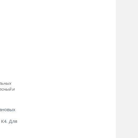
альных
есный и
лановых
 К4. Для