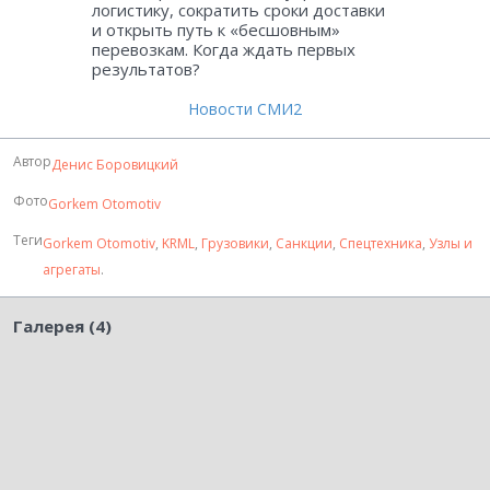
логистику, сократить сроки доставки
и открыть путь к «бесшовным»
перевозкам. Когда ждать первых
результатов?
Новости СМИ2
Автор
Денис Боровицкий
Фото
Gorkem Otomotiv
Теги
Gorkem Otomotiv
,
KRML
,
Грузовики
,
Санкции
,
Спецтехника
,
Узлы и
агрегаты
.
Галерея (4)