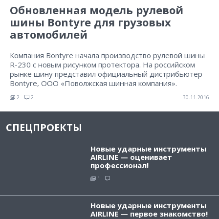
Обновленная модель рулевой
шины Bontyre для грузовых
автомобилей
Компания Bontyre начала производство рулевой шины
R-230 с новым рисунком протектора. На российском
рынке шину представил официальный дистрибьютер
Bontyre, ООО «Поволжская шинная компания».
2
2
30.11.2016
СПЕЦПРОЕКТЫ
Новые ударные инструменты
AIRLINE — оценивает
профессионал!
1
Новые ударные инструменты
AIRLINE — первое знакомство!