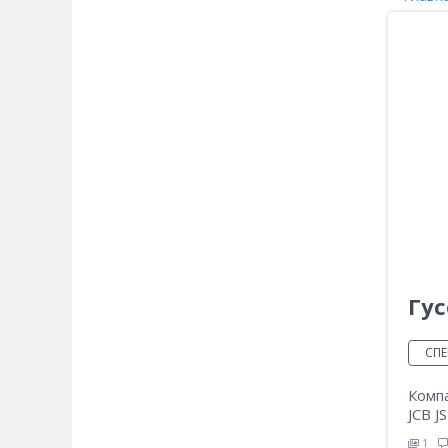
Гус
СПЕ
Комп
JCB J
1