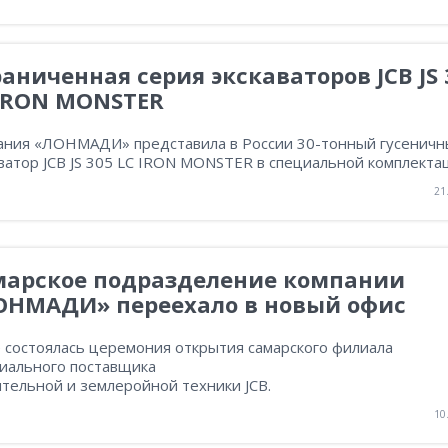
аниченная серия экскаваторов JCB JS 
 IRON MONSTER
ания «ЛОНМАДИ» представила в России 30-тонный гусенич
ватор JCB JS 305 LC IRON MONSTER в специальной комплекта
21
марское подразделение компании
ОНМАДИ» переехало в новый офис
е состоялась церемония открытия самарского филиала
иального поставщика
тельной и землеройной техники JCB.
10