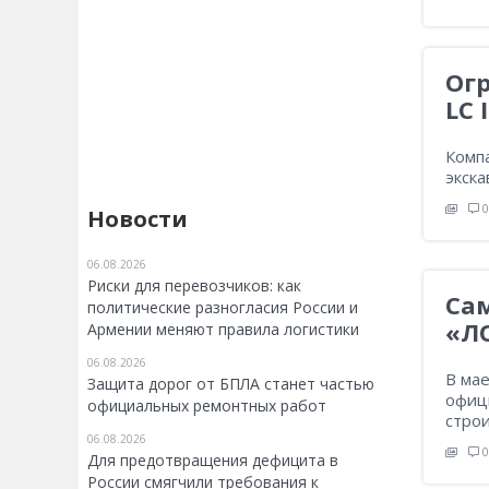
Огр
LC
Комп
экска
0
Новости
06.08.2026
Риски для перевозчиков: как
Са
политические разногласия России и
«Л
Армении меняют правила логистики
06.08.2026
В ма
Защита дорог от БПЛА станет частью
офиц
официальных ремонтных работ
строи
06.08.2026
0
Для предотвращения дефицита в
России смягчили требования к