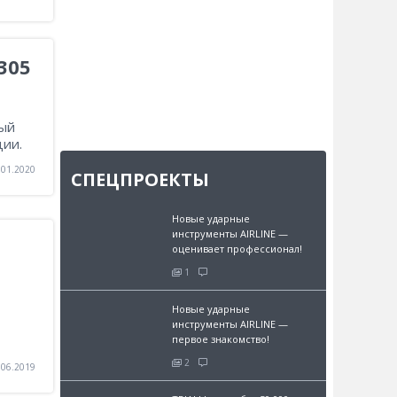
305
ный
ции.
.01.2020
СПЕЦПРОЕКТЫ
Новые ударные
инструменты AIRLINE —
оценивает профессионал!
1
Новые ударные
инструменты AIRLINE —
первое знакомство!
2
.06.2019