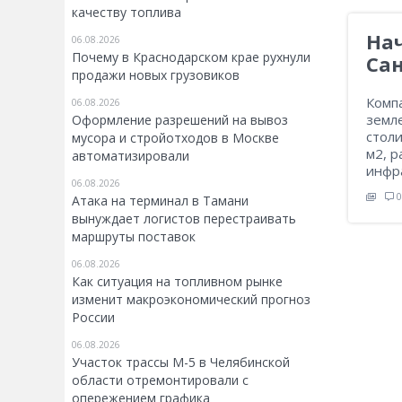
качеству топлива
На
06.08.2026
Почему в Краснодарском крае рухнули
Сан
продажи новых грузовиков
Комп
06.08.2026
земле
Оформление разрешений на вывоз
стол
мусора и стройотходов в Москве
м2, 
автоматизировали
инфра
06.08.2026
0
Атака на терминал в Тамани
вынуждает логистов перестраивать
маршруты поставок
06.08.2026
Как ситуация на топливном рынке
изменит макроэкономический прогноз
России
06.08.2026
Участок трассы М-5 в Челябинской
области отремонтировали с
опережением графика