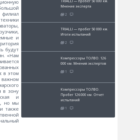
TRIALLI — пробег 50 000 км.
ционную
Мнение эксперта
ебольшой
 филиал
2
цтехники
ваторы,
TRIALLI — пробег 50 000 км.
узчики,
Итоги испытаний
демные и
2
ритория
сь будут
ин. «Нам
Компрессоры ТОЛВО. 126
чивается
000 км. Мнения экспертов
ованных
1
: в этом
ь важном
марского
Компрессоры ТОЛВО.
я в зону
Пробег 126 000 км. Отчет
нская и
испытаний
ю, но мы
и также
1
твенной
нальный