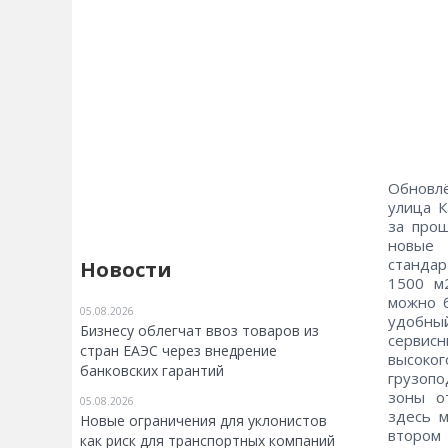
Обновл
улица К
за про
новые 
стандар
Новости
1500 м
можно б
05.08.2026
удобный
Бизнесу облегчат ввоз товаров из
сервис
стран ЕАЭС через внедрение
высоко
банковских гарантий
грузопо
зоны о
05.08.2026
здесь 
Новые ограничения для уклонистов
втором
как риск для транспортных компаний