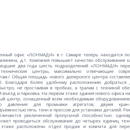
ённый офис «ЛОНМАДИ» в г. Самаре теперь находится по 
алинина, д.1. Компания повышает качество обслуживания к
шедшие два года шесть подразделений «ЛОНМАДИ» пере
технические центры, максимально отвечающие совр
там./ Общая площадь нового дилерского центра составля
2. Благодаря более удобному расположению добраться 
ыстро, не простаивая в пробках, а тралам с техникой об
 въезд и парковка. На первом этаже здания нового офиса н
ный центр, оснащенный всем необходимым оборудованием:
го давления для промывки агрегатов, двумя кран-
дъёмностью пять тонн и прессом для установки деталей. Р
тличаются увеличенной пропускной способностью: однов
может проводиться обслуживание до четырех единиц техн
 этаже расположены отдел продаж и комната для перег