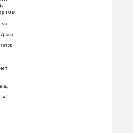
ь
ертов
ема
 сроки
»
ьтатов?
оит
вик,
FIAT
?