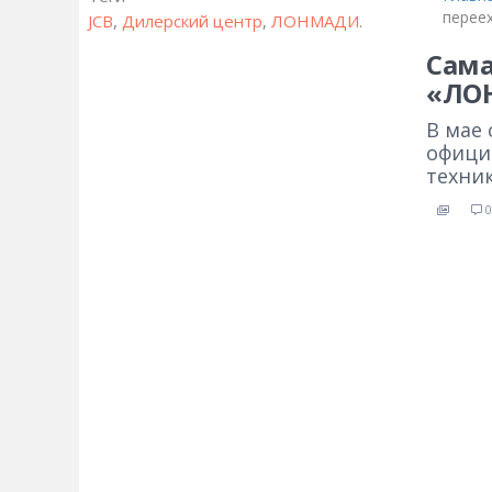
перее
JCB
,
Дилерский центр
,
ЛОНМАДИ
.
Сама
«ЛОН
В мае
офици
техник
0