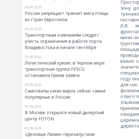
Просто
зону дл
05.08.2026
Россия запрещает транзит мяса птицы
тренаж
из стран Евросоюза
поставл
JCB: э
05.08.2026
фронта
Транспортным компаниям следует
мини-эк
учесть ограничения в работе порта
грунто
Владивостока в начале сентября
площадь
проводи
05.08.2026
важно к
Логистический кризис в Черном море:
значит
транспортная группа FESCO
специал
остановила прием заявок
году он
для нас
05.08.2026
филиала
Самосвалы каких марок сейчас самые
ответс
популярные в России
Ульянов
05.08.2026
принял
В Москве открылся новый дилерский
ожидае
центр FOTON
церемо
директо
05.08.2026
«Деловые Линии» перезапустили