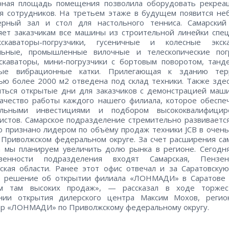
рная площадь помещения позволила оборудовать рекреа
я сотрудников. На третьем этаже в будущем появится н
ёрный зал и стол для настольного тенниса. Самарский
яет заказчикам все машины из строительной линейки спе
кскаваторы-погрузчики, гусеничные и колесные экска
льные, промышленные вилочные и телескопические погр
скаваторы, мини-погрузчики с бортовым поворотом, тан
вые вибрационные катки. Прилегающая к зданию тер
ю более 2000 м2 отведена под склад техники. Также зде
ться открытые дни для заказчиков с демонстрацией маш
ачество работы каждого нашего филиала, которое обеспе
ельными инвестициями и подбором высококвалифицир
истов. Самарское подразделение стремительно развивается
о признано лидером по объёму продаж техники JCB в очен
 Приволжском федеральном округе. За счет расширения са
 мы планируем увеличить долю рынка в регионе. Сегодн
твенности подразделения входят Самарская, Пензе
ская области. Ранее этот офис отвечал и за Саратовску
и решение об открытии филиала «ЛОНМАДИ» в Саратове 
м там высоких продаж», — рассказал в ходе торжес
нии открытия дилерского центра Максим Мохов, регио
р «ЛОНМАДИ» по Приволжскому федеральному округу.