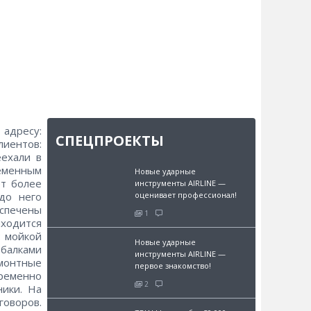
адресу:
СПЕЦПРОЕКТЫ
лиентов:
ехали в
еменным
Новые ударные
ет более
инструменты AIRLINE —
оценивает профессионал!
до него
еспечены
1
аходится
 мойкой
Новые ударные
балками
инструменты AIRLINE —
емонтные
первое знакомство!
ременно
2
ики. На
оворов.