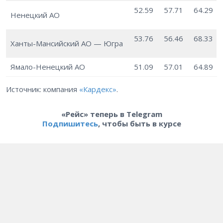
52.59
57.71
64.29
Ненецкий АО
53.76
56.46
68.33
Ханты-Мансийский АО — Югра
Ямало-Ненецкий АО
51.09
57.01
64.89
Источник: компания
«Кардекс»
.
«Рейс» теперь в Telegram
Подпишитесь
, чтобы быть в курсе