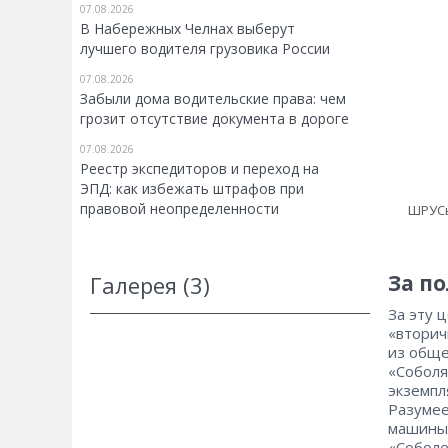
07.08.2026
В Набережных Челнах выберут
лучшего водителя грузовика России
07.08.2026
Забыли дома водительские права: чем
грозит отсутствие документа в дороге
07.08.2026
Реестр экспедиторов и переход на
ЭПД: как избежать штрафов при
правовой неопределенности
ШРУСы
За п
Галерея (3)
За эту ц
«вторич
из обще
«Соболя
экземпл
Разумее
машины.
«Соболе