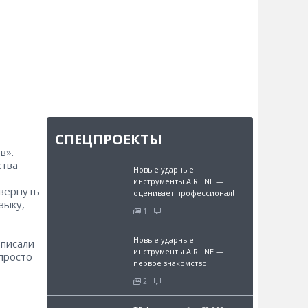
СПЕЦПРОЕКТЫ
в».
ства
Новые ударные
инструменты AIRLINE —
 вернуть
оценивает профессионал!
зыку,
1
Новые ударные
вписали
инструменты AIRLINE —
 просто
первое знакомство!
2