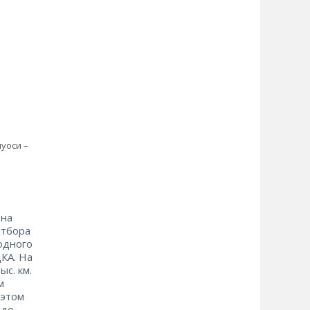
уоси –
​на
отбора
водного
ДКА. На
с. км.
м
 этом
аде