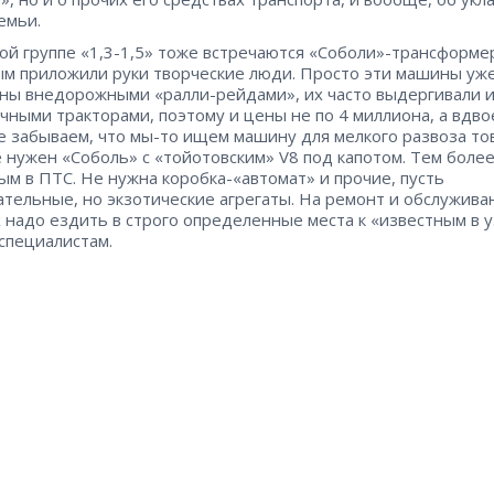
емьи.
ой группе «1,3-1,5» тоже встречаются «Соболи»-трансформе
ым приложили руки творческие люди. Просто эти машины уж
ны внедорожными «ралли-рейдами», их часто выдергивали и
чными тракторами, поэтому и цены не по 4 миллиона, а вдво
е забываем, что мы-то ищем машину для мелкого развоза то
е нужен «Соболь» с «тойотовским» V8 под капотом. Тем более
ым в ПТС. Не нужна коробка-«автомат» и прочие, пусть
ательные, но экзотические агрегаты. На ремонт и обслужива
 надо ездить в строго определенные места к «известным в у
 специалистам.