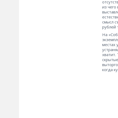
отсутст
из чего
выставл
естеств
смысл с
рублей 
На «Соб
экземпл
местах 
устраня
хватит.
скрытые
выторго
когда к