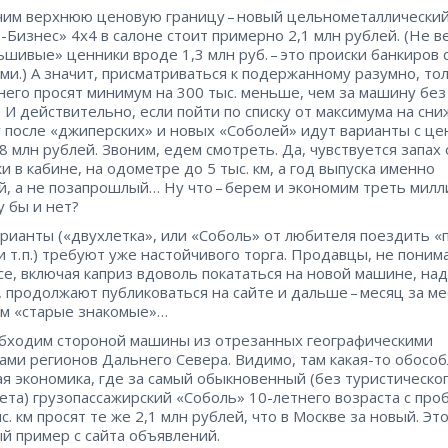
им верхнюю ценовую границу – ​новый цельнометаллически
-Бизнес» 4х4 в салоне стоит примерно 2,1 млн рублей. (Не 
ьшивые» ценники вроде 1,3 млн руб. – ​это происки банкиров 
ми.) А значит, присматриваться к подержанному разумно, то
 него просят минимум на 300 тыс. меньше, чем за машину без
. И действительно, если пойти по списку от максимума на сни
у после «джиперских» и новых «Соболей» идут варианты с ц
,8 млн рублей. Звоним, едем смотреть. Да, чувствуется запах
и в кабине, на одометре до 5 тыс. км, а год выпуска именно
, а не позапрошлый… Ну что – ​берем и экономим треть милл
у бы и нет?
рианты («двухлетка», или «Соболь» от любителя поездить «
и т. п.) требуют уже настойчивого торга. Продавцы, не пони
все, включая каприз вдоволь покататься на новой машине, на
, продолжают публиковаться на сайте и дальше – ​месяц за м
ам «старые знакомые»…
бходим стороной машины из отрезанных географическими
ами регионов Дальнего Севера. Видимо, там какая-то обосо
я экономика, где за самый обыкновенный (без туристическо
ета) грузопассажирский «Соболь» 10-летнего возраста с про
с. км просят те же 2,1 млн рублей, что в Москве за новый. Эт
й пример с сайта объявлений.