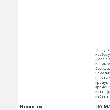
Сразу о
изобилу
Дело в 
и «само
Охладев
немалые
газовые
продукт
вреден,
в ПТС (
избавит
По м
Новости