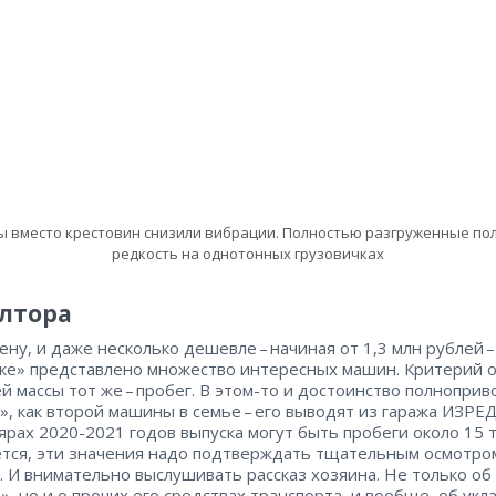
 вместо крестовин снизили вибрации. Полностью разгруженные пол
редкость на однотонных грузовичках
олтора
ену, и даже несколько дешевле – ​начиная от 1,3 млн рублей – 
ке» представлено множество интересных машин. Критерий 
й массы тот же – ​пробег. В этом-то и достоинство полнопри
», как второй машины в семье – ​его выводят из гаража ИЗРЕ
ярах 2020-2021 годов выпуска могут быть пробеги около 15 ты
тся, эти значения надо подтверждать тщательным осмотро
 И внимательно выслушивать рассказ хозяина. Не только об
», но и о прочих его средствах транспорта, и вообще, об укл