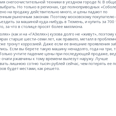
вия снегоочистительной техники в уездном городе N. В обще
 выбрать. Но только в регионах, где полноприводных «Собол
ено на продажу действительно много, и цены падают по
енным рыночным законам. Поэтому московскому покупателю 
ъездить за машиной куда-нибудь в Тюмень, и купить за 700 
то, за что в столице просят более миллиона.
олях» (как и на «ГАЗелях») кузова долго не «живут», поэтому 
ярах старше шести-семи лет, как правило, металл в проблем
уже тронут коррозией. Даже если ее внешние проявления за
лись. Если вы берете такую машину ненадолго, года на три, т
 Только учтите падение цены при последующей продаже, ве
 очаги ржавчины к тому времени вылезут наружу. Лучше
вать лишнюю сотню тысяч рублей сейчас, чем потерять ее п
узов будет местами, как решето.