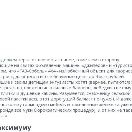
тделяем зерна от плевел, а точнее, отметаем в сторону
ющие на сайтах объявлений машины «джиперов» и «туристо
том, что «ГАЗ-Соболь» 4х4 – ​излюбленный объект для творче
строя», дающего в итоге безумные цены до 4 млн рублей.
шие к своим детищам энтузиасты хотят (вернее, пытаются)
 средства, вложенные в силовые бамперы, лебедки, светому
 плитки и душевые кабины. Разумеется, снабженцу сельской
овой палатки весь этот дорогущий балласт не нужен. И даже
 поскольку громоздкую мебель и тяжеленные железяки уже 
пройдя все муки бюрократических процедур), и от них не так
ься.
аксимуму