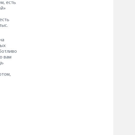
м, есть
ей»
есть
тыс.
на
ных
ботливо
о вам
дь
отом,