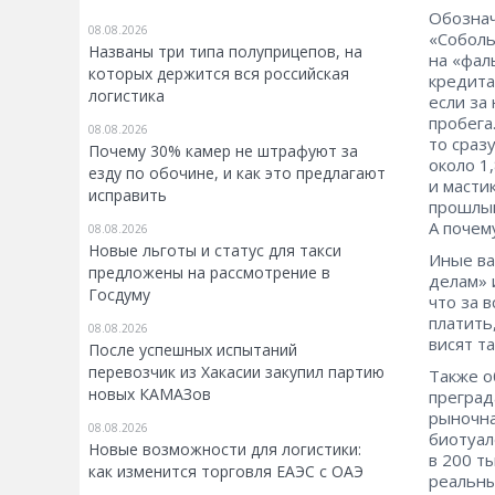
Обознач
08.08.2026
«Соболь
Названы три типа полуприцепов, на
на «фал
которых держится вся российская
кредита
логистика
если за
пробега
08.08.2026
то сраз
Почему 30% камер не штрафуют за
около 1
езду по обочине, и как это предлагают
и мастик
исправить
прошлый
А почем
08.08.2026
Новые льготы и статус для такси
Иные ва
предложены на рассмотрение в
делам» 
Госдуму
что за 
платить
08.08.2026
висят т
После успешных испытаний
перевозчик из Хакасии закупил партию
Также о
новых КАМАЗов
преград
рыночна
08.08.2026
биотуал
Новые возможности для логистики:
в 200 ты
как изменится торговля ЕАЭС с ОАЭ
реальны