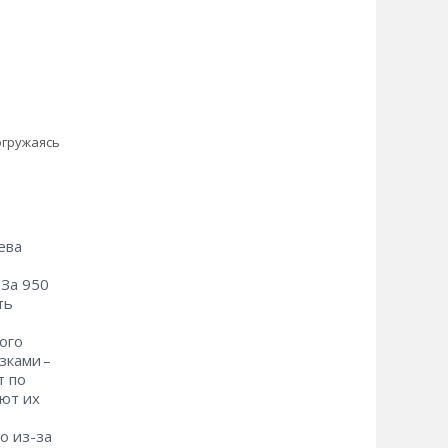
огружаясь
ева
 За 950
ть
ого
ами – ​
т по
уют их
о из-за