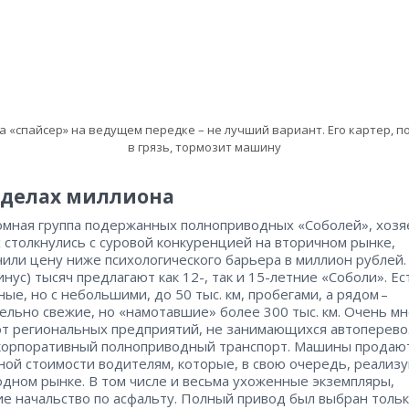
а «спайсер» на ведущем передке – не лучший вариант. Его картер, п
в грязь, тормозит машину
еделах миллиона
омная группа подержанных полноприводных «Соболей», хозя
 столкнулись с суровой конкуренцией на вторичном рынке,
чили цену ниже психологического барьера в миллион рублей.
инус) тысяч предлагают как 12-, так и 15-летние «Соболи». Ес
ые, но с небольшими, до 50 тыс. км, пробегами, а рядом – ​
ельно свежие, но «намотавшие» более 300 тыс. км. Очень мн
т региональных предприятий, не занимающихся автоперевозк
корпоративный полноприводный транспорт. Машины продаю
ной стоимости водителям, которые, в свою очередь, реализ
одном рынке. В том числе и весьма ухоженные экземпляры,
е начальство по асфальту. Полный привод был выбран тольк