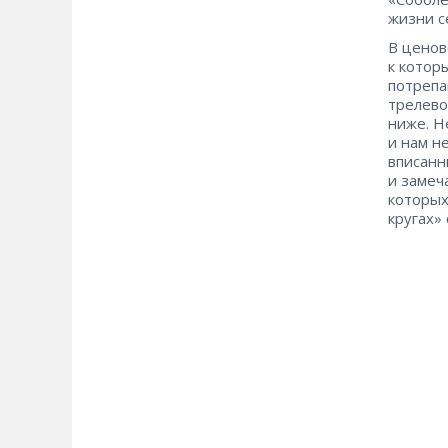
жизни с
В ценов
к котор
потрепа
трелево
ниже. Н
и нам н
вписанн
и замеч
которых
кругах»