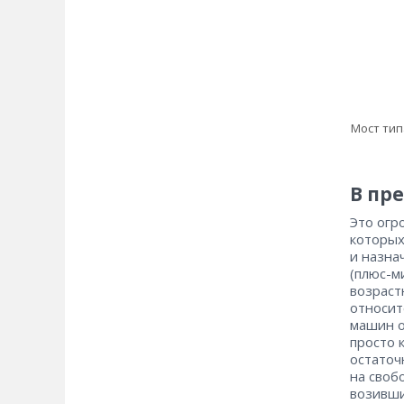
Мост тип
В пр
Это огр
которых
и назна
(плюс-м
возрастн
относит
машин о
просто 
остаточ
на своб
возивши