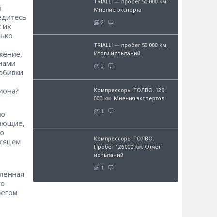
TRIALLI — пробег 50 000 км.
й
Мнение эксперта
ведитесь
2
с их
лько
TRIALLI — пробег 50 000 км.
жение,
Итоги испытаний
енами
2
 обивки
иона?
Компрессоры ТОЛВО. 126
000 км. Мнения экспертов
1
по
мающие,
до
Компрессоры ТОЛВО.
есяцем
Пробег 126 000 км. Отчет
испытаний
1
бленная
го
бегом
о