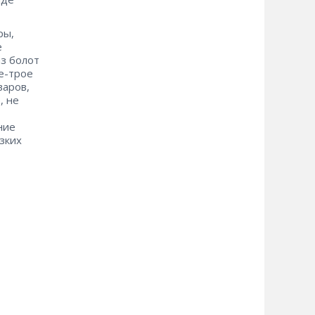
ры,
е
з болот
е-трое
варов,
, не
ние
зких