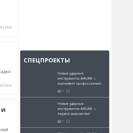
.04.2026
СПЕЦПРОЕКТЫ
Садко
Новые ударные
инструменты AIRLINE —
оценивает профессионал!
.03.2026
1
Новые ударные
 и
инструменты AIRLINE —
первое знакомство!
2
илей