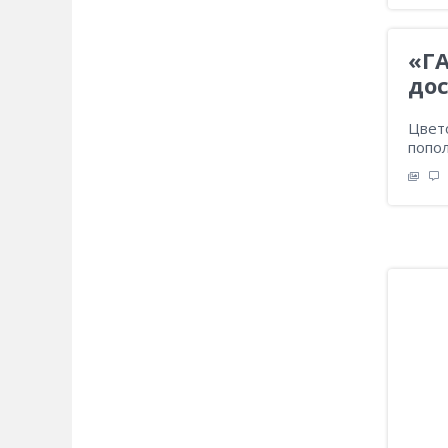
«ГА
дос
Цвет
попол