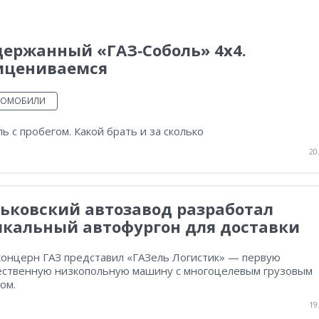
ержанный «ГАЗ‑Соболь» 4х4.
ицениваемся
ТОМОБИЛИ
ь с пробегом. Какой брать и за сколько
20
ьковский автозавод разработал
икальный автофургон для доставки
концерн ГАЗ представил «ГАЗель Логистик» — первую
ественную низкопольную машину с многоцелевым грузовым
ом.
19