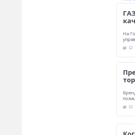
ГА
ка
На Г
управ
Пр
то
Брен
пози
Ког