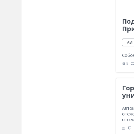
Под
Пр
АВ
Собол
3
Гор
ун
Авто
отеч
отсек