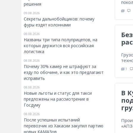
покол
решения
09.08.2026
Секреты дальнобойщиков: почему
фуры ездят колоннами
Без
08.08.2026
Названы три типа полуприцепов, на
ра
которых держится вся российская
логистика
Грузо
техн
08.08.2026
Почему 30% камер не штрафуют за
1
езду по обочине, и как это предлагают
исправить
08.08.2026
В К
Новые льготы и статус для такси
по
предложены на рассмотрение в
Госдуму
гр
08.08.2026
После успешных испытаний
Прои
«АПЗ
перевозчик из Хакасии закупил партию
новых КАМАЗов