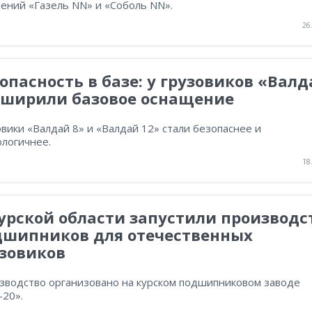
ений «Газель NN» и «Соболь NN».
26
опасность в базе: у грузовиков «Вал
сширили базовое оснащение
вики «Валдай 8» и «Валдай 12» стали безопаснее и
ологичнее.
18
урской области запустили производс
дшипников для отечественных
узовиков
зводство организовано на курском подшипниковом заводе
-20».