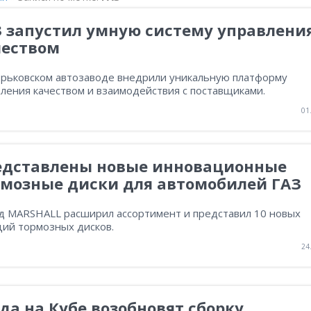
З запустил умную систему управлени
чеством
орьковском автозаводе внедрили уникальную платформу
ления качеством и взаимодействия с поставщиками.
01
едставлены новые инновационные
рмозные диски для автомобилей ГАЗ
д MARSHALL расширил ассортимент и представил 10 новых
ций тормозных дисков.
24
да на Кубе возобновят сборку