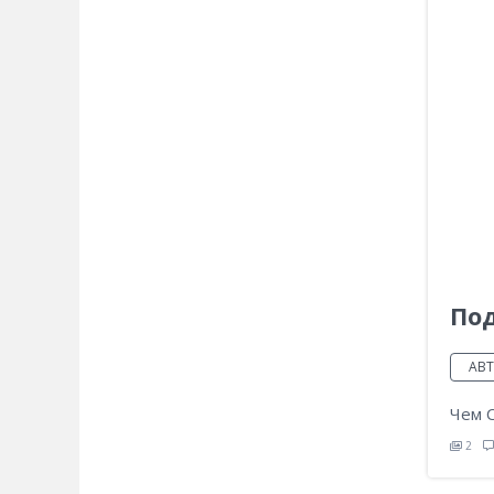
По
АВ
Чем С
2