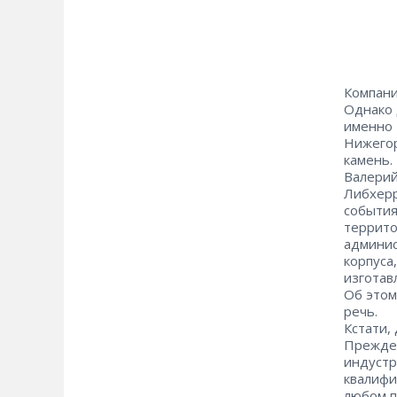
Компани
Однако 
именно 
Нижегор
камень.
Валерий
Либхерр
события
террито
админис
корпуса
изготав
Об этом
речь.
Кстати,
Прежде 
индустр
квалифи
любом п