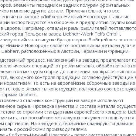
торов, элементы передних и задних полурам фронтальных
иков и многие другие детали. Примечательно, что все
ленные на заводе «Либхерр-Нижний Новгород» стальные
кции экспортируются на сборочные предприятия группы ком
r в Европе. Например, отвалы и рамы рыхлителей поставляютс
ский город Тельфс на завод Liebherr-Werk Telfs GmbH,
изирующийся на выпуске бульдозеров. В общей же сложнос
р-Нижний Новгород» является поставщиком деталей для ч
 Liebherr, расположенных в Австрии, Германии и Франции.
дственный процесс, налаженный на заводе, предполагает 
хнологических операций: от резки металла, обработки загото
элементов методом сварки до нанесения лакокрасочных покр
тся, выходного контроля продукции согласно действующим 
и нормативам. То есть на европейские сборочные заводы из
ют готовые элементы конструкции, полностью соответству
 нормам Liebherr.
отовления стальных конструкций на заводе используют
венное сырье. Проверка качества и состава металла осущест
етствии со строгими стандартами европейского концерна Lieb
тметить, что российские металлурги заслуженно пользуются
м партнеров. На заводе в Дзержинске планируют и дальше
ичать с российскими производителями.
де «Либхерр-Нижний Новгород» резку листов металла выпо