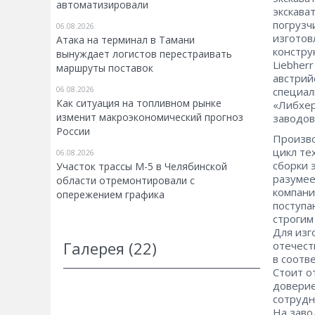
автоматизировали
экскава
погрузч
06.08.2026
изготов
Атака на терминал в Тамани
констру
вынуждает логистов перестраивать
Liebher
маршруты поставок
австрий
06.08.2026
специал
Как ситуация на топливном рынке
«Либхер
изменит макроэкономический прогноз
заводов
России
Произво
цикл те
06.08.2026
сборки 
Участок трассы М-5 в Челябинской
разумее
области отремонтировали с
компани
опережением графика
поступа
строгим
Для изг
Галерея (22)
отечест
в соотв
Стоит о
доверие
сотрудн
На заво