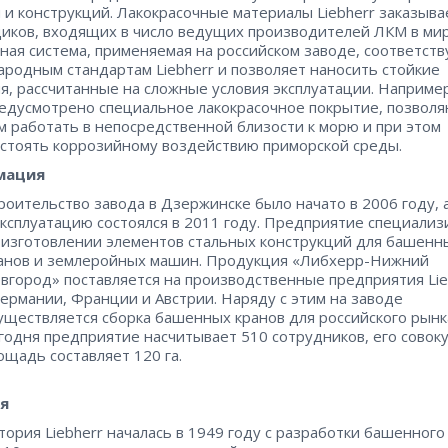
 и конструкций. Лакокрасочные материалы Liebherr заказыва
иков, входящих в число ведущих производителей ЛКМ в мир
ная система, применяемая на российском заводе, соответств
родным стандартам Liebherr и позволяет наносить стойкие
я, рассчитанные на сложные условия эксплуатации. Наприме
едусмотрено специальное лакокрасочное покрытие, позвол
 работать в непосредственной близости к морю и при этом
стоять коррозийному воздействию приморской среды.
мация
роительство завода в Дзержинске было начато в 2006 году, а
эксплуатацию состоялся в 2011 году. Предприятие специализ
 изготовлении элементов стальных конструкций для башенн
анов и землеройных машин. Продукция «Либхерр-Нижний
вгород» поставляется на производственные предприятия Lie
Германии, Франции и Австрии. Наряду с этим на заводе
уществляется сборка башенных кранов для российского рынк
годня предприятие насчитывает 510 сотрудников, его совок
ощадь составляет 120 га.
ия
тория Liebherr началась в 1949 году с разработки башенного