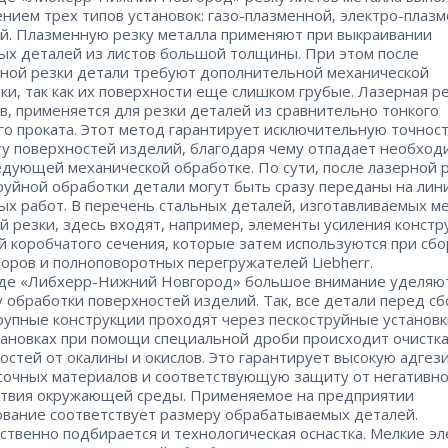
нием трех типов установок: газо-плазменной, электро-плаз
й. Плазменную резку металла применяют при выкраивании
ых деталей из листов большой толщины. При этом после
ной резки детали требуют дополнительной механической
ки, так как их поверхности еще слишком грубые. Лазерная ре
в, применяется для резки деталей из сравнительно тонкого
го проката. Этот метод гарантирует исключительную точнос
ту поверхностей изделий, благодаря чему отпадает необход
едующей механической обработке. По сути, после лазерной 
руйной обработки детали могут быть сразу переданы на лин
ых работ. В перечень стальных деталей, изготавливаемых м
й резки, здесь входят, например, элементы усиления констр
й коробчатого сечения, которые затем используются при сбо
торов и полноповоротных перегружателей Liebherr.
де «Либхерр-Нижний Новгород» большое внимание уделяю
у обработки поверхностей изделий. Так, все детали перед сб
рупные конструкции проходят через пескоструйные установк
тановках при помощи специальной дроби происходит очистк
остей от окалины и окислов. Это гарантирует высокую адгез
сочных материалов и соответствующую защиту от негативно
твия окружающей среды. Применяемое на предприятии
вание соответствует размеру обрабатываемых деталей.
ственно подбирается и технологическая оснастка. Мелкие э