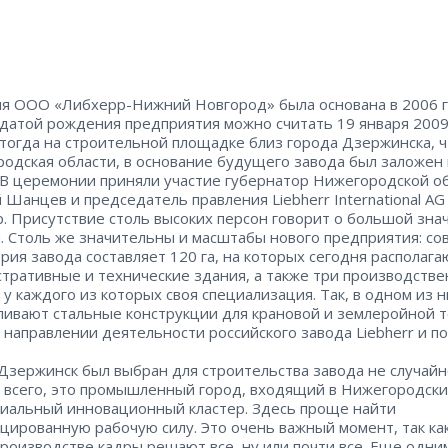
я OOO «Либхерр-Нижний Новгород» была основана в 2006 г
датой рождения предприятия можно считать 19 января 2009
тогда на строительной площадке близ города Дзержинска, ч
одская области, в основание будущего завода был заложен
 В церемонии приняли участие губернатор Нижегородской о
 Шанцев и председатель правления Liebherr International AG
. Присутствие столь высоких персон говорит о большой зна
. Столь же значительны и масштабы нового предприятия: со
рия завода составляет 120 га, на которых сегодня располага
тративные и технические здания, а также три производств
, у каждого из которых своя специализация. Так, в одном из н
ливают стальные конструкции для крановой и землеройной т
 направлении деятельности российского завода Liebherr и п
 Дзержинск был выбран для строительства завода не случайн
всего, это промышленный город, входящий в Нижегородск
иальный инновационный кластер. Здесь проще найти
цированную рабочую силу. Это очень важный момент, так как
роизводстве кадры решают все, ну или почти все. Еще одни