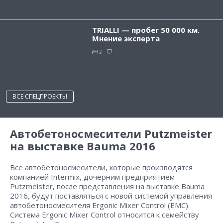
TRIALLI — пробег 50 000 км.
Мнение эксперта
2
ВСЕ СПЕЦПРОЕКТЫ
Автобетоносмесители Putzmeister
на выставке Bauma 2016
Все автобетоносмесители, которые производятся
компанией Intermix, дочерним предприятием
Putzmeister, после представления на выставке Bauma
2016, будут поставляться с новой системой управления
автобетоносмесителя Ergonic Mixer Control (EMC).
Система Ergonic Mixer Control относится к семейству