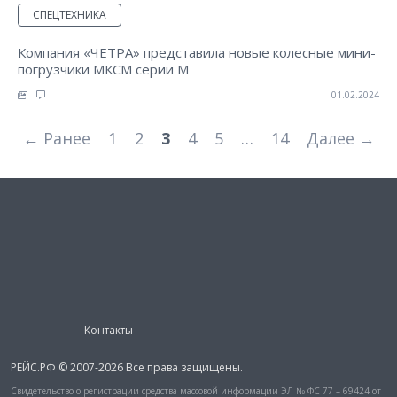
СПЕЦТЕХНИКА
Компания «ЧЕТРА» представила новые колесные мини-
погрузчики МКСМ серии М
01.02.2024
← Ранее
1
2
3
4
5
…
14
Далее →
Контакты
РЕЙС.РФ © 2007-2026 Все права защищены.
Свидетельство о регистрации средства массовой информации ЭЛ № ФС 77 – 69424 от