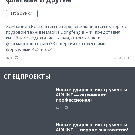
ГРУЗОВИКИ
Компания «Восточный ветер», эксклюзивный импортер
грузовой техники марки Dongfeng в РФ, представил
китайские седельные тягачи, в том числе и
флагманской серии GX в версиях с колесными
формулами 4х2 и 6х4
3
25.10.2024
СПЕЦПРОЕКТЫ
Новые ударные инструменты
AIRLINE — оценивает
профессионал!
1
Новые ударные инструменты
AIRLINE — первое знакомство!