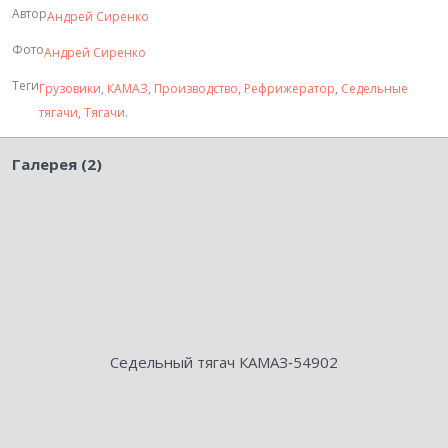
Автор
Андрей Сиренко
Фото
Андрей Сиренко
Теги
Грузовики
,
КАМАЗ
,
Производство
,
Рефрижератор
,
Седельные
тягачи
,
Тягачи
.
Галерея (2)
Седельный тягач КАМАЗ‑54902