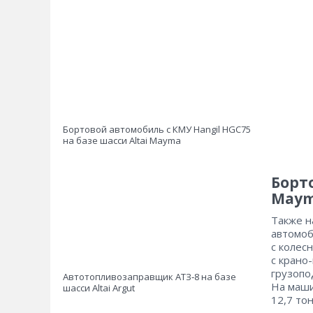
Бортовой автомобиль с КМУ Hangil HGC75
на базе шасси Altai Mayma
Борт
May
Также н
автомоб
с колес
с крано
грузопо
Автотопливозаправщик АТЗ‑8 на базе
На маши
шасси Altai Argut
12,7 то