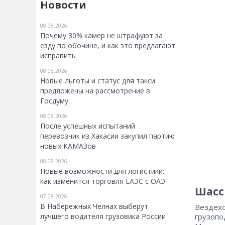
Новости
08.08.2026
Почему 30% камер не штрафуют за
езду по обочине, и как это предлагают
исправить
08.08.2026
Новые льготы и статус для такси
предложены на рассмотрение в
Госдуму
08.08.2026
После успешных испытаний
перевозчик из Хакасии закупил партию
новых КАМАЗов
08.08.2026
Новые возможности для логистики:
как изменится торговля ЕАЭС с ОАЭ
Шасси
07.08.2026
В Набережных Челнах выберут
Вездехо
лучшего водителя грузовика России
грузопо