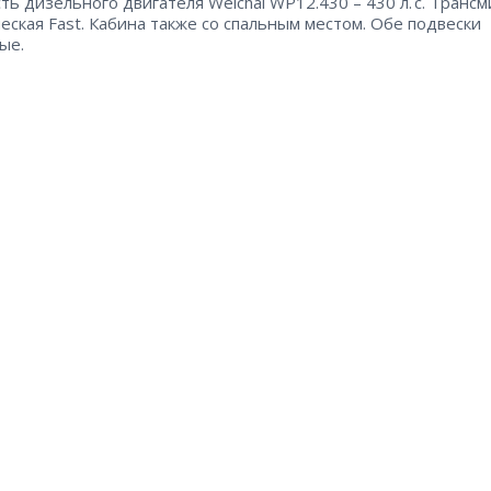
ь дизельного двигателя Weichai WP12.430 – 430 л. с. Трансм
еская Fast. Кабина также со спальным местом. Обе подвески
ые.