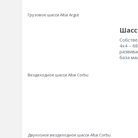
Грузовое шасси Altai Argut
Шасси
Собстве
4х4 – 6
развива
база ма
Вездеходное шасси Altai Corbu
Двухосное вездеходное шасси Altai Corbu