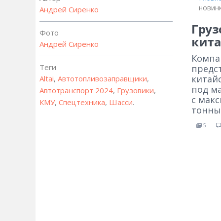
новин
Андрей Сиренко
Груз
Фото
кита
Андрей Сиренко
Компан
Теги
предс
китайс
Altai
,
Автотопливозаправщики
,
под ма
Автотранспорт 2024
,
Грузовики
,
с макс
КМУ
,
Спецтехника
,
Шасси
.
тонны
5