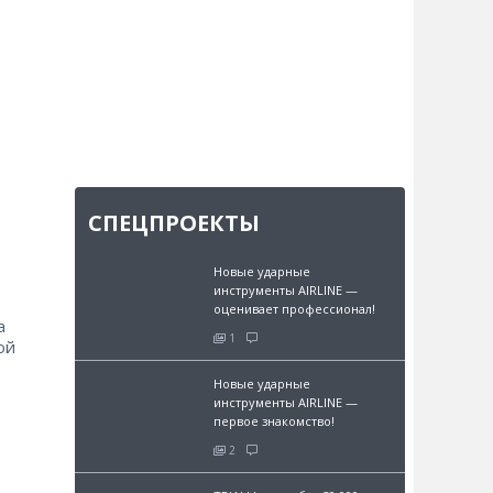
СПЕЦПРОЕКТЫ
Новые ударные
инструменты AIRLINE —
оценивает профессионал!
а
1
ой
Новые ударные
инструменты AIRLINE —
первое знакомство!
2