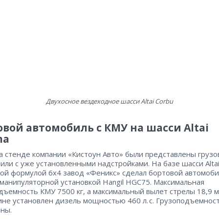
Двухосное вездеходное шасси Altai Corbu
овой автомобиль с КМУ на шасси Altai
ma
а стенде компании «Кистоун Авто» были представлены груз
или с уже установленными надстройками. На базе шасси Alta
ной формулой 6х4 завод «Феникс» сделал бортовой автомоб
-манипуляторной установкой Hangil HGC75. Максимальная
дъемность КМУ 7500 кг, а максимальный вылет стрелы 18,9 м
не установлен дизель мощностью 460 л. с. Грузоподъемнос
нны.