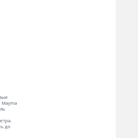
овые
i Mayma
иль
етра.
ть до