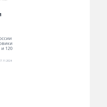
и
оссии
зовики
 и 120
27.11.2024