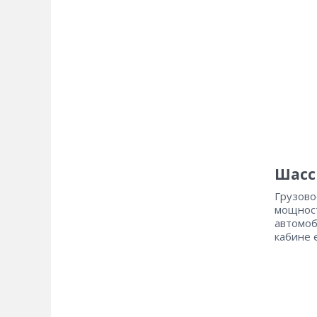
Шасси
Грузово
мощност
автомоб
кабине 