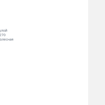
улой
.270
Колесная