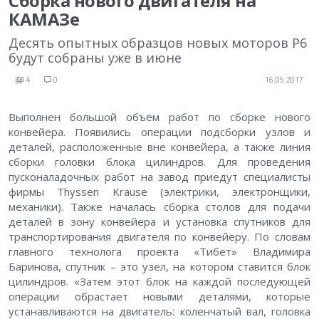
Сборка нового двигателя на
КАМАЗе
Десять опытных образцов новых моторов Р6
будут собраны уже в июне
4
0
16.05.2017
Выполнен большой объём работ по сборке нового
конвейера. Появились операции подсборки узлов и
деталей, расположенные вне конвейера, а также линия
сборки головки блока цилиндров. Для проведения
пусконаладочных работ на завод приедут специалисты
фирмы Thyssen Krause (электрики, электронщики,
механики). Также началась сборка столов для подачи
деталей в зону конвейера и установка спутников для
транспортирования двигателя по конвейеру. По словам
главного технолога проекта «Тибет» Владимира
Баринова, спутник – это узел, на котором ставится блок
цилиндров. «Затем этот блок на каждой последующей
операции обрастает новыми деталями, которые
устанавливаются на двигатель: коленчатый вал, головка