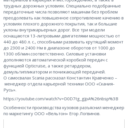
трудных дорожных условиях. Специально подобранные
передаточные числа позволяют машинам без проблем
преодолевать как повышенное сопротивление качению в
условиях плохого дорожного покрытия, так и большие
уклоны внутрикарьерных дорог. Все три модели
оснащаются 13-литровыми двигателями мощностью от
440 до 480 л. с., способными развивать крутящий момент
до 2300 и 2400 Нм в диапазоне оборотов от 1000 до
1300 об/мин.соответственно. Силовые установки
дополняются автоматической коробкой передач с
функцией Opticruise, а также ретардером,
демультипликатором и понижающей передачей.
О самосвалах Scania рассказал Константин Кравченко –
менеджер отдела карьерной техники ООО «Скания-
Русь».
https://youtube.com/watch?v=D0D7tg_gJpA%26nbsp%3B
Особенности производства кузовов разъяснил менеджер
по маркетингу ООО «Вельтон» Егор Логвинов.