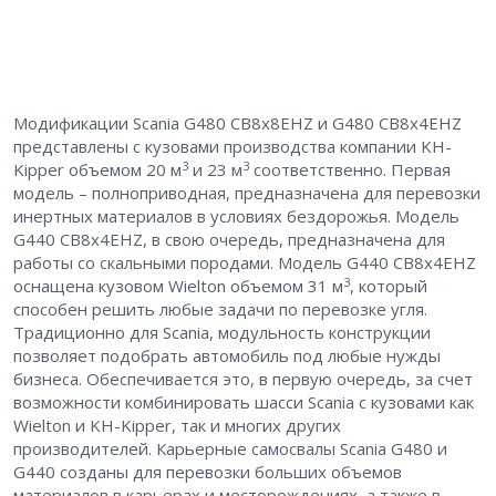
Модификации Scania G480 CB8x8EHZ и G480 CB8x4EHZ
представлены с кузовами производства компании KH-
3
3
Kipper объемом 20 м
и 23 м
соответственно. Первая
модель – полноприводная, предназначена для перевозки
инертных материалов в условиях бездорожья. Модель
G440 CB8x4EHZ, в свою очередь, предназначена для
работы со скальными породами. Модель G440 CB8x4EHZ
3
оснащена кузовом Wielton объемом 31 м
, который
способен решить любые задачи по перевозке угля.
Традиционно для Scania, модульность конструкции
позволяет подобрать автомобиль под любые нужды
бизнеса. Обеспечивается это, в первую очередь, за счет
возможности комбинировать шасси Scania с кузовами как
Wielton и KH-Kipper, так и многих других
производителей. Карьерные самосвалы Scania G480 и
G440 созданы для перевозки больших объемов
материалов в карьерах и месторождениях, а также в