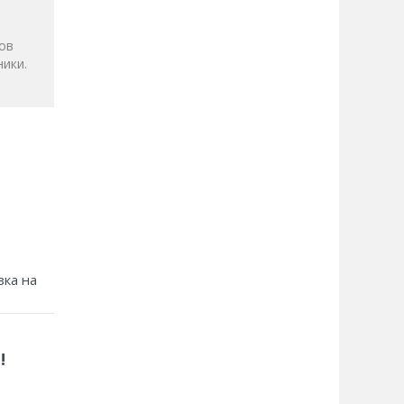
ов
ики.
зка на
!