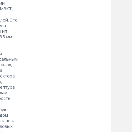
ии
 МЗКТ,
лей. Это
Она
 Тип
35 мм.
и
рсальным
валах,
я
тектора
а,
цептура
лам.
сть – ​
рную
рдом
значена
узовых
ок