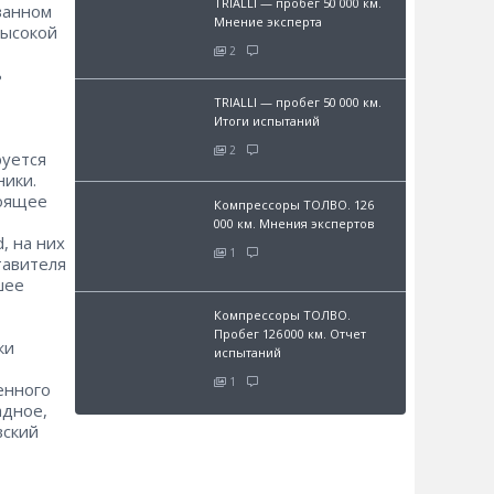
TRIALLI — пробег 50 000 км.
ованном
Мнение эксперта
высокой
2
ь
TRIALLI — пробег 50 000 км.
Итоги испытаний
2
руется
ники.
тоящее
Компрессоры ТОЛВО. 126
000 км. Мнения экспертов
, на них
1
тавителя
шее
Компрессоры ТОЛВО.
Пробег 126 000 км. Отчет
ки
испытаний
1
венного
адное,
вский