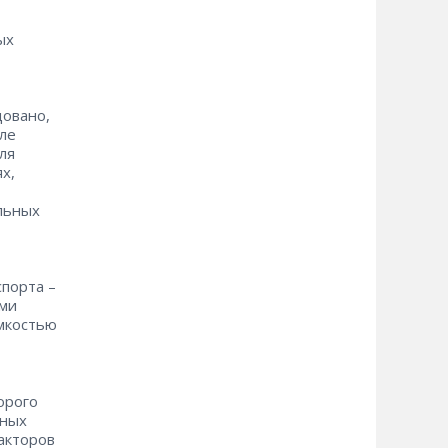
ых
,
довано,
сле
ля
х,
ельных
орта – ​
ами
емкостью
орого
жных
акторов