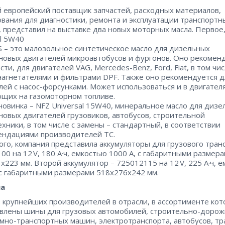
 европейский поставщик запчастей, расходных материалов,
вания для диагностики, ремонта и эксплуатации транспортн
, представил на выставке два новых моторных масла. Первое
l 5W40
 – ​это малозольное синтетическое масло для дизельных
новых двигателей микроавтобусов и фургонов. Оно рекомен
сти, для двигателей VAG, Mercedes-Benz, Ford, Fiat, в том чи
нагнетателями и фильтрами DPF. Также оно рекомендуется д
лей с насос-форсунками. Может использоваться и в двигателя
щих на газомоторном топливе.
новинка – ​NFZ Universal 15W40, минеральное масло для диз
новых двигателей грузовиков, автобусов, строительной
ехники, в том числе с замены – ​стандартный, в соответствии
ендациями производителей ТС.
ого, компания представила аккумуляторы для грузового трансп
00 на 12 V, 180 А·ч, емкостью 1000 А, с габаритными размер
х223 мм. Второй аккумулятор – ​725012115 на 12 V, 225 А·ч, 
 с габаритными размерами 518х276х242 мм.
а
 крупнейших производителей в отрасли, в ассортименте кот
влены шины для грузовых автомобилей, строительно-доро
мно-транспортных машин, электротранспорта, автобусов, тр