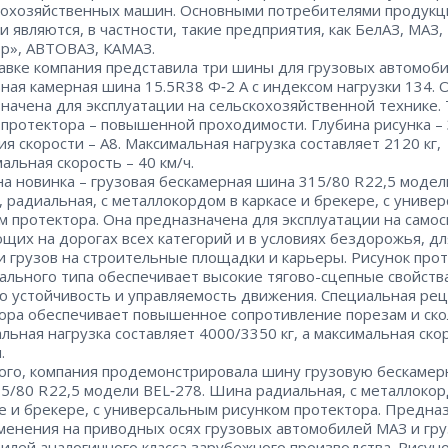
кохозяйственных машин. Основными потребителями продукц
и являются, в частности, такие предприятия, как БелАЗ, МАЗ,
р», АВТОВАЗ, КАМАЗ.
авке компания представила три шины для грузовых автомоби
ная камерная шина 15.5R 38 Ф‑2 А с индексом нагрузки 134. 
начена для эксплуатации на сельскохозяйственной технике.
 протектора – ​повышенной проходимости. Глубина рисунка – ​
я скорости – ​А8. Максимальная нагрузка составляет 2120 кг,
альная скорость – ​40 км/ч.
а новинка – ​грузовая бескамерная шина 315/80 R 22,5 модел
, радиальная, с металлокордом в каркасе и брекере, с униве
м протектора. Она предназначена для эксплуатации на самос
щих на дорогах всех категорий и в условиях бездорожья, дл
и грузов на строительные площадки и карьеры. Рисунок про
ального типа обеспечивает высокие тягово-сцепные свойств
 устойчивость и управляемость движения. Специальная ре
ора обеспечивает повышенное сопротивление порезам и ско
льная нагрузка составляет 4000/3350 кг, а максимальная скоро
.
ого, компания продемонстрировала шину грузовую бескаме
5/80 R 22,5 модели BEL‑278. Шина радиальная, с металлоко
се и брекере, с универсальным рисунком протектора. Предна
менения на приводных осях грузовых автомобилей МАЗ и гр
илей аналогичного класса зарубежного производства. Рисун