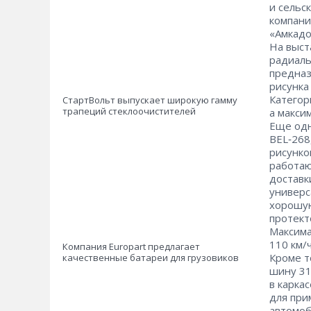
и сельс
компани
«Амкадо
На выст
радиаль
предназ
рисунка
Категори
СтартВольт выпускает широкую гамму
трапеций стеклоочистителей
а максим
Еще одн
BEL‑268
рисунко
работаю
доставк
универс
хорошую
протект
Максима
110 км/ч
Компания Europart предлагает
Кроме т
качественные батареи для грузовиков
шину 31
в карка
для при
автомоб