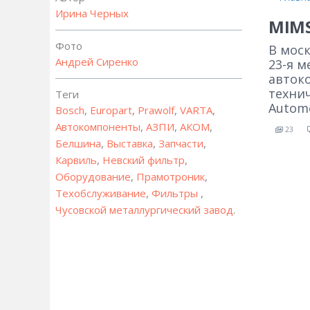
Ирина Черных
MIMS
Фото
В мос
Андрей Сиренко
23-я м
авток
техни
Теги
Autom
Bosch
,
Europart
,
Prawolf
,
VARTA
,
Автокомпоненты
,
АЗПИ
,
АКОМ
,
23
Белшина
,
Выставка
,
Запчасти
,
Карвиль
,
Невский фильтр
,
Оборудование
,
Прамотроник
,
Техобслуживание
,
Фильтры
,
Чусовской металлургический завод
.