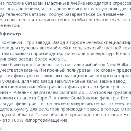
и к поломке батареи. Пластины в ячейке находятся в спресс
ии, под давлением, и это давление играет важную роль для 
дительности батареи. Корпус батареи также был изменен,
на повышенная толщина стенок, чтобы постоянно сохранят
е внутри.
й фильтр
е компаний – ​три завода. Завод в городе Энгельс специализи
трах для грузовых автомобилей и сельскохозяйственной тех
 там осваивают производство фильтров для еврофур. В нас
 линейке завода более 400 SKU.
авке были представлены фильтры для комбайнов New Holland
учествется каенный и прочный полиуретан. По словам предс
 у этих фильтров высокие эксплуатационные ресурсы и хоро
о укладки, для чего завод закупил новые валы. Также завод
вил широкую линейку грузовых фильтров – ​от фильтров на
или «ГАЗель» с двигателем Cummins до фильтров на грузови
телями стандарта Евро‑7, а также БелАЗовские фильтры. Все
лы для фильтров – ​в том числе полиуретан, сетка – ​отечест
дства. Бумагу для фильтров производит завод в городе Отр
адской области. Таким образом, производство на заводе Не
– ​это 100 % импортозамещение.
t