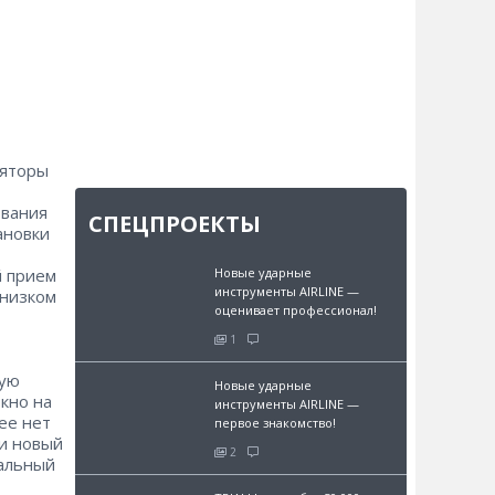
ляторы
ования
СПЕЦПРОЕКТЫ
ановки
Новые ударные
й прием
инструменты AIRLINE —
 низком
оценивает профессионал!
1
рую
Новые ударные
окно на
инструменты AIRLINE —
ее нет
первое знакомство!
ли новый
2
уальный