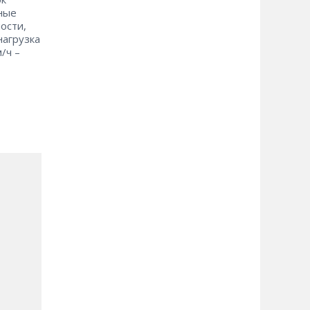
ные
ости,
нагрузка
ч – ​
и