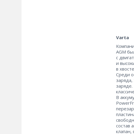
Varta
Компани
AGM был
с двига
и высок
в хвост
Среди о
заряда,
заряде.
классич
В аккум
PowerFr
перезар
пластин
свободн
состав 
клапан,