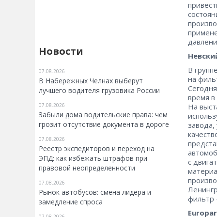
привест
состоян
произво
примене
давлени
Новости
Невски
В групп
07.08.2026
на филь
В Набережных Челнах выберут
Сегодня
лучшего водителя грузовика России
время в
07.08.2026
На выст
Забыли дома водительские права: чем
использ
грозит отсутствие документа в дороге
завода,
качеств
07.08.2026
предста
Реестр экспедиторов и переход на
автомоб
ЭПД: как избежать штрафов при
с двига
правовой неопределенности
материа
произво
07.08.2026
Ленингр
Рынок автобусов: смена лидера и
фильтр 
замедление спроса
Europar
07.08.2026