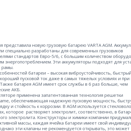
я представила новую грузовую батарею VARTA AGM. Аккуму
и специально разработаны для современных грузовиков
телями стандартов Евро‑5/6, с большим количеством оборуд
им энергопотреблением. Эти аккумуляторы подходят для уст
е рамы.
собенностей батареи – ​высокая виброустойчивость, быстры
 хороший пусковой ток даже в самых тяжелых условиях и при
 Также батарея AGM имеет срок службы в 6 раз больше, чем
еские АКБ.
уляторе применена запатентованная технология решетки
ame, обеспечивающая надежную пусковую мощность, быст
ядку и стойкость к коррозии. В AGM используется стекловол
ах, которое растворяет электролит, соответственно, в батар
ого электролита. Конструкторы и химики компании придума
активной массы, каждая ячейка батареи имеет свой индивид
 однако эти клапаны не рекомендуется открывать, это может