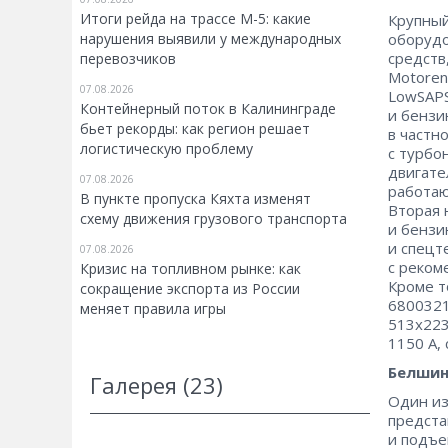
Итоги рейда на трассе М-5: какие
Крупный
нарушения выявили у международных
оборудо
средств
перевозчиков
Motoren
07.08.2026
LowSAPS
Контейнерный поток в Калининграде
и бензи
бьет рекорды: как регион решает
в частно
логистическую проблему
с турбо
двигате
07.08.2026
работаю
В пункте пропуска Кяхта изменят
Вторая 
схему движения грузового транспорта
и бензи
и спецт
07.08.2026
с реком
Кризис на топливном рынке: как
Кроме т
сокращение экспорта из России
6800321
меняет правила игры
513х223
1150 А,
Белшин
Галерея (23)
Один из
предста
и подъе