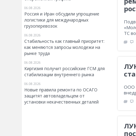
ре
ро
06.08.2026
Россия и Иран обсудили упрощение
логистики для международных
Подв
грузоперевозок
«Мол
ТС в
06.08.2026
Стабильность как главный приоритет:
как меняются запросы молодежи на
рынке труда
06.08.2026
ЛУ
Киргизия получит российские ГСМ для
ст
стабилизации внутреннего рынка
06.08.2026
ООО 
Новые правила ремонта по ОСАГО
внед
защитят автовладельцем от
установки некачественных деталей
ЛУ
по