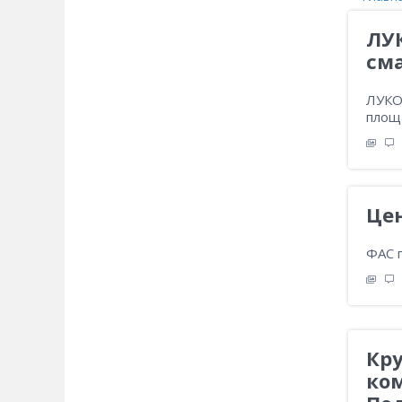
ЛУ
см
ЛУКО
площ
Це
ФАС 
Кр
ко