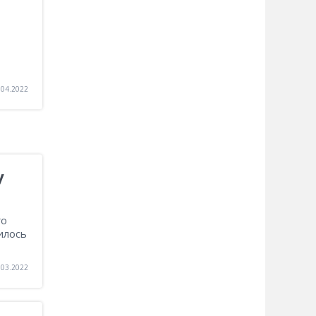
.04.2022
у
го
илось
.03.2022