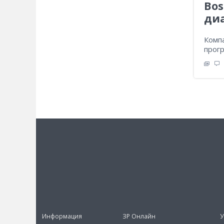
Bos
ди
Комп
прогр
Информация
ЗР Онлайн
У