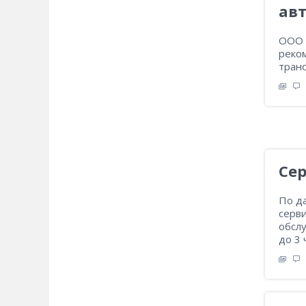
ав
ООО 
реко
тран
Сер
По д
серв
обсл
до 3 