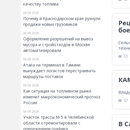
качеству топлива
06.08.2026
Почему в Краснодарском крае рухнули
Рец
продажи новых грузовиков
бо
06.08.2026
Оформление разрешений на вывоз
Сель
мусора и стройотходов в Москве
техни
автоматизировали
06.08.2026
Атака на терминал в Тамани
вынуждает логистов перестраивать
маршруты поставок
КАМ
06.08.2026
Как ситуация на топливном рынке
Влад
изменит макроэкономический прогноз
России
06.08.2026
Участок трассы М-5 в Челябинской
В С
области отремонтировали с
опережением графика