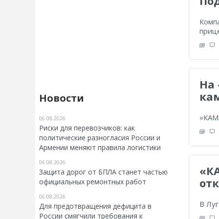
По
Комп
прице
На
ка
Новости
«КАМ
06.08.2026
Риски для перевозчиков: как
политические разногласия России и
Армении меняют правила логистики
06.08.2026
«К
Защита дорог от БПЛА станет частью
от
официальных ремонтных работ
06.08.2026
В Луг
Для предотвращения дефицита в
России смягчили требования к