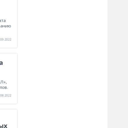
ата
ванию
.09.2022
а
Л»,
лов.
.08.2022
ых