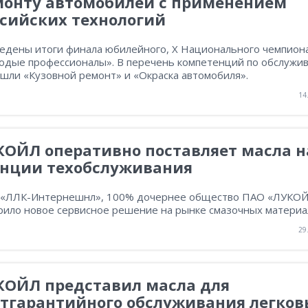
монту автомобилей с применением
ссийских технологий
едены итоги финала юбилейного, X Национального чемпион
одые профессионалы». В перечень компетенций по обслужи
ошли «Кузовной ремонт» и «Окраска автомобиля».
14
КОЙЛ оперативно поставляет масла н
анции техобслуживания
«ЛЛК-Интернешнл», 100% дочернее общество ПАО «ЛУКОЙ
рило новое сервисное решение на рынке см​азочных материа
29
КОЙЛ представил масла для
стгарантийного обслуживания легков