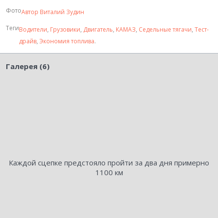
Фото
Автор
Виталий Зудин
Теги
Водители
,
Грузовики
,
Двигатель
,
КАМАЗ
,
Седельные тягачи
,
Тест-
драйв
,
Экономия топлива
.
Галерея (6)
Каждой сцепке предстояло пройти за два дня примерно
1100 км