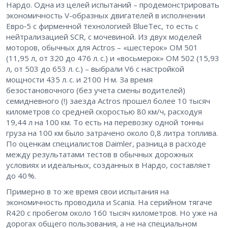
Нардо. Одна из целей испытаний – продемонстрировать
экономичность V-образных двигателей в исполнении
Евро‑5 с фирменной технологией BlueTec, то есть с
нейтрализацией SCR, с мочевиной. Из двух моделей
моторов, обычных для Actros – «шестерок» ОМ 501
(11,95 л, от 320 до 476 л. с.) и «восьмерок» ОМ 502 (15,93
л, от 503 до 653 л. с.) – выбрали V6 с настройкой
мощности 435 л. с. и 2100 Н·м. За время
безостановочного (без учета смены водителей)
семидневного (!) заезда Actros прошел более 10 тысяч
километров со средней скоростью 80 км/ч, расходуя
19,44 л на 100 км. То есть на перевозку одной тонны
груза на 100 км было затрачено около 0,8 литра топлива.
По оценкам специалистов Daimler, разница в расходе
между результатами тестов в обычных дорожных
условиях и идеальных, созданных в Нардо, составляет
до 40 %.
Примерно в то же время свои испытания на
экономичность проводила и Scania. На серийном тягаче
R420 с пробегом около 160 тысяч километров. Но уже на
дорогах общего пользования, а не на специальном