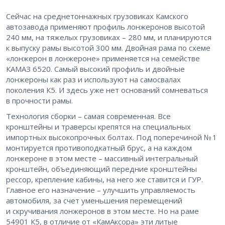
Сейчас на среднетоннажных грузовиках Камского
автозавода применяют профиль лонжеронов высотой
240 мм, на тяжелых грузовиках – ​280 мм, и планируются
к выпуску рамы высотой 300 мм. Двойная рама по схеме
«лонжерон в лонжероне» применяется на семействе
КАМАЗ 6520. Самый высокий профиль и двойные
лонжероны как раз и используют на самосвалах
поколения К5. И здесь уже нет оснований сомневаться
в прочности рамы.
Технология сборки – ​самая современная. Все
кронштейны и траверсы крепятся на специальных
импортных высокопрочных болтах. Под поперечиной № 1
монтируется противоподкатный брус, а на каждом
лонжероне в этом месте – ​массивный интегральный
кронштейн, объединяющий передние кронштейны
рессор, крепление кабины, на него же ставится и ГУР.
Главное его назначение – ​улучшить управляемость
автомобиля, за счет уменьшения перемещений
и скручивания лонжеронов в этом месте. Но на раме
54901 К5, в отличие от «КамАксора» эти литые