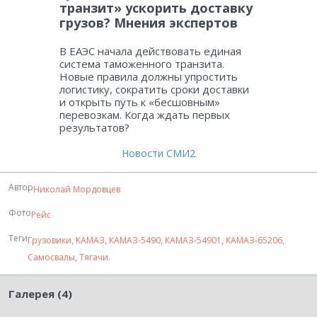
транзит» ускорить доставку
грузов? Мнения экспертов
В ЕАЭС начала действовать единая
система таможенного транзита.
Новые правила должны упростить
логистику, сократить сроки доставки
и открыть путь к «бесшовным»
перевозкам. Когда ждать первых
результатов?
Новости СМИ2
Автор
Николай Мордовцев
Фото
Рейс
Теги
Грузовики
,
КАМАЗ
,
КАМАЗ-5490
,
КАМАЗ-54901
,
КАМАЗ-65206
,
Самосвалы
,
Тягачи
.
Галерея (4)