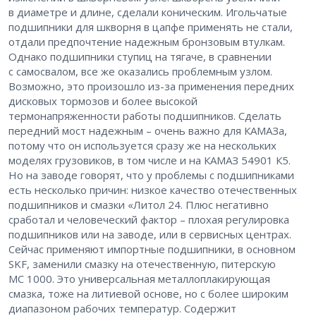
в диаметре и длине, сделали коническим. Игольчатые
подшипники для шкворня в цапфе применять не стали,
отдали предпочтение надежным бронзовым втулкам.
Однако подшипники ступиц на тягаче, в сравнении
с самосвалом, все же оказались проблемным узлом.
Возможно, это произошло из-за применения передних
дисковых тормозов и более высокой
термонапряженности работы подшипников. Сделать
передний мост надежным – ​очень важно для КАМАЗа,
потому что он используется сразу же на нескольких
моделях грузовиков, в том числе и на КАМАЗ 54901 К5.
Но на заводе говорят, что у проблемы с подшипниками
есть несколько причин: низкое качество отечественных
подшипников и смазки «Литол 24. Плюс негативно
сработал и человеческий фактор – ​плохая регулировка
подшипников или на заводе, или в сервисных центрах.
Сейчас применяют импортные подшипники, в основном
SKF, заменили смазку на отечественную, питерскую
МС 1000. Это универсальная металлоплакирующая
смазка, тоже на литиевой основе, но с более широким
диапазоном рабочих температур. Содержит