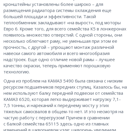
кронштейны установлены более широко – ​для
размещения радиатора системы охлаждения еще
большей площади и эффективности. Такой
теплообменник закладывают «на вырост», под моторы
Евро 6. Кроме того, для всего семейства К5 в лонжеронах
появилось множество отверстий. С одной стороны, они
несколько облегчают раму, не уменьшая при этом ее
прочность, с другой – ​упрощают монтаж различной
навески самого автомобиля и всего многообразия
надстроек. Еще одно отличие новой рамы – ​лучшее
качество окраски, теперь применяют порошковую
технологию.
Одна из проблем на КАМАЗ 5490 была связана с низким
ресурсом подшипников передних ступиц. Казалось бы, на
нем используют балку передней подвески от семейства
КАМАЗ 6520, которая легко выдерживает нагрузку 7,1-
7,5 тонны, и нареканий к переднему мосту у этих
тяжелых самосвалов в общем-то нет. И это несмотря на
частую работу с перегрузом! Причем в сравнении
с балкой семейства 65115 здесь одно из главных
изменений в шкворневом узле: шкворень увеличили