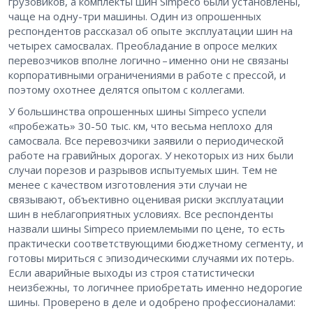
грузовиков, а комплекты шин Simpeco были установлены,
чаще на одну-три машины. Один из опрошенных
респондентов рассказал об опыте эксплуатации шин на
четырех самосвалах. Преобладание в опросе мелких
перевозчиков вполне логично – именно они не связаны
корпоративными ограничениями в работе с прессой, и
поэтому охотнее делятся опытом с коллегами.
У большинства опрошенных шины Simpeco успели
«пробежать» 30-50 тыс. км, что весьма неплохо для
самосвала. Все перевозчики заявили о периодической
работе на гравийных дорогах. У некоторых из них были
случаи порезов и разрывов испытуемых шин. Тем не
менее с качеством изготовления эти случаи не
связывают, объективно оценивая риски эксплуатации
шин в неблагоприятных условиях. Все респонденты
назвали шины Simpeco приемлемыми по цене, то есть
практически соответствующими бюджетному сегменту, и
готовы мириться с эпизодическими случаями их потерь.
Если аварийные выходы из строя статистически
неизбежны, то логичнее приобретать именно недорогие
шины. Проверено в деле и одобрено профессионалами: