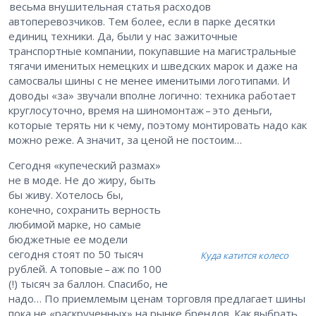
весьма внушительная статья расходов
автоперевозчиков. Тем более, если в парке десятки
единиц техники. Да, были у нас зажиточные
транспортные компании, покупавшие на магистральные
тягачи именитых немецких и шведских марок и даже на
самосвалы шины с не менее именитыми логотипами. И
доводы «за» звучали вполне логично: техника работает
круглосуточно, время на шиномонтаж – это деньги,
которые терять ни к чему, поэтому монтировать надо как
можно реже. А значит, за ценой не постоим…
Сегодня «купеческий размах»
не в моде. Не до жиру, быть
бы живу. Хотелось бы,
конечно, сохранить верность
любимой марке, но самые
бюджетные ее модели
сегодня стоят по 50 тысяч
Куда катится колесо
рублей. А топовые – аж по 100
(!) тысяч за баллон. Спасибо, не
надо… По приемлемым ценам торговля предлагает шины
пока не «раскрученных» на рынке брендов. Как выбрать