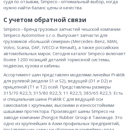
судя по отзывам, Simpeco – оптимальный выбор, когда
нужно найти баланс цены и качества.
С учетом обратной связи
Simpeco – бренд грузовых запчастей чешской компании
Simpeco Automotive s. r. o. Выпускает запчасти для
грузовиков «большой семерки» (Mercedes-Benz, MAN,
Volvo, Scania, DAF, IVECO и Renault), а также российских
автомобильных марок. Сегодня каталог Simpeco включает
более 1200 позиций деталей тормозной системы,
подвески, кузова и кабины.
Ассортимент шин представлен моделями линейки Praktik
для рулевой (модели S1 и S2), ведущей (D1 и D2) и
прицепной (Т1 и Т2) осей. Представлены размеры
315/70 R22,5; 315/80 R22,5; 11 R22,5; 385/65 R22,5. Есть
и специальная шина Praktik С для ведущей оси
самосвалов с крупными, высокими и износостойкими
шашками протектора. Производят шины Simpeco на
заводе компании Zhongce Rubber Group в Таиланде. Это
одно из крупнейших в Азии профильных предприятий,
поставляющих шины на сборочные конвейеры ряда