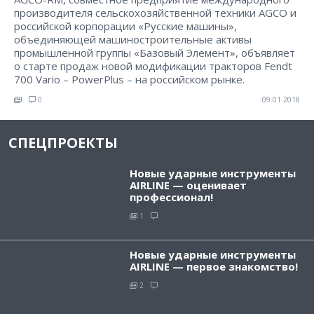
производителя сельскохозяйственной техники AGCO и
российской корпорации «Русские машины»,
объединяющей машиностроительные активы
промышленной группы «Базовый Элемент», объявляет
о старте продаж новой модификации тракторов Fendt
700 Vario – PowerPlus – на российском рынке.
0
09.01.2018
СПЕЦПРОЕКТЫ
Новые ударные инструменты
AIRLINE — оценивает
профессионал!
1
Новые ударные инструменты
AIRLINE — первое знакомство!
2