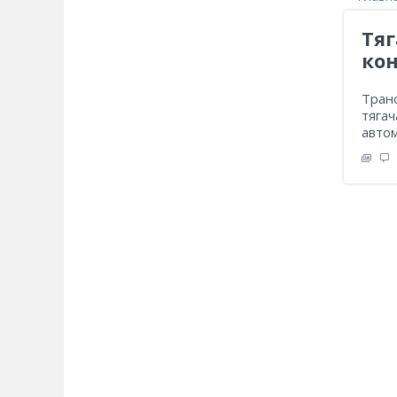
Тяг
кон
Транс
тяга
авто