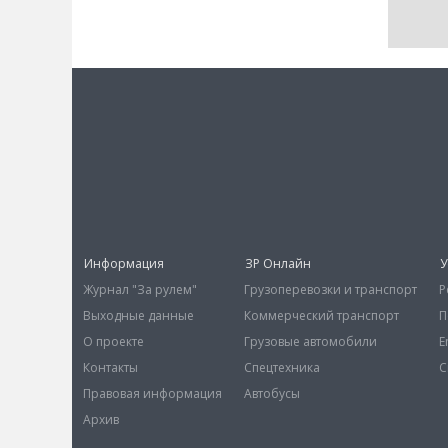
Информация
ЗР Онлайн
У
Журнал "За рулем"
Грузоперевозки и транспорт
Р
Выходные данные
Коммерческий транспорт
П
О проекте
Грузовые автомобили
E
Контакты
Спецтехника
С
Правовая информация
Автобусы
Архив