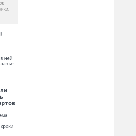
ов
ики.
!
 в ней
хало из
 ли
ь
ертов
ема
 сроки
»