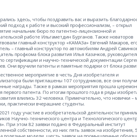
рались здесь, чтобы поздравить вас и выразить благодарно
кий подход к работе и высокий профессионализм, – открыл
ятие начальник бюро по патентно-лицензионной и
ательской работе Ильгаметдин Бурганов. Также новаторов
твовали главный конструктор «КАМАЗа» Евгений Макаров, ег
тель – главный конструктор по автомобилям Андрей Савинко
атель профкома блока развития Илья Казачков, руководител
по сертификации и научно-технической документации Серге
в. Они вручили патенты и памятные подарки от блока разви
ественное мероприятие в честь Дня изобретателя и
лизатора были приглашены 107 сотрудников, все они получ
нные награды. Также в рамках мероприятия прошла церемо
я первого патента. По итогам прошлого года в ряды изобре
азвития влились 32 человека. Примечательно, что новички –
ки, практически вчерашние студенты.
 2021 году участие в изобретательской деятельности принял
иков Научно-технического центра и Технологического цент
». При этом 82 заявки подано в Федеральный институт
енной собственности, из них: пять заявок на изобретения, 
на полезные модели, шесть заявок на промышленные образц