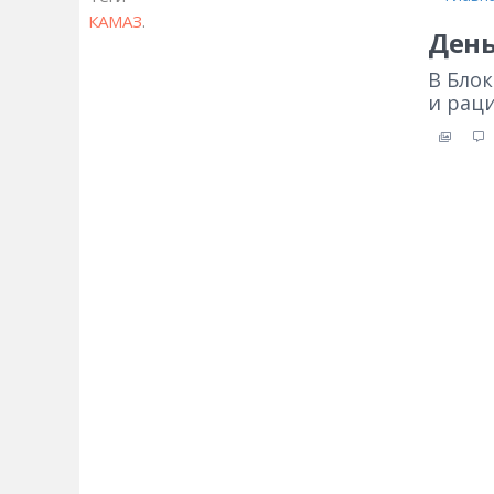
КАМАЗ
.
День
В Бло
и рац