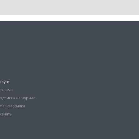
слуги
еклама
одписка на журнал
mail-рассылка
качать