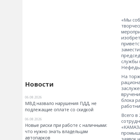
«Мы соб
творчес
меропри
изобрет
приветс
замести
председ
службы 
Нефедье
На торж
рациона
Новости
заслуже
вручени
06.08.2026
блока р
МВД назвало нарушения ПДД, не
работни
подлежащие оплате со скидкой
Всего в
06.08.2026
сотрудн
Новые риски при работе с наличными:
«КАМАЗа
что нужно знать владельцам
промышл
автопарков
заявок 