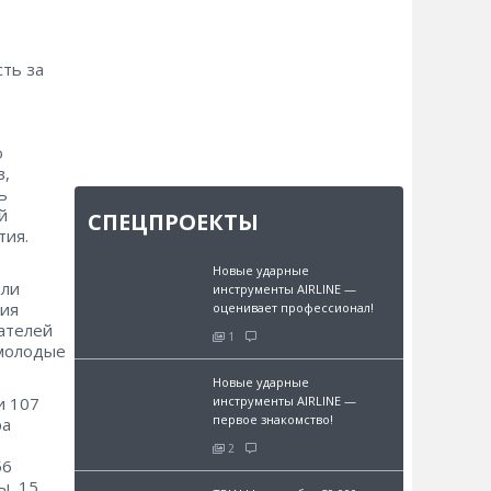
сть за
о
в,
ь
й
СПЕЦПРОЕКТЫ
тия.
Новые ударные
или
инструменты AIRLINE —
ния
оценивает профессионал!
тателей
1
 молодые
Новые ударные
и 107
инструменты AIRLINE —
первое знакомство!
ра
2
56
ы, 15