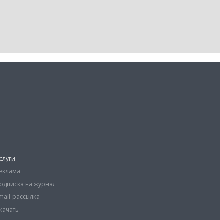
слуги
еклама
одписка на журнал
mail-рассылка
качать