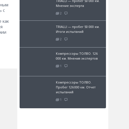
TRIALLI — пробег 50 000 км.
чным
Мнение эксперта
ь с
2
 как
ая
TRIALLI — пробег 50 000 км.
нии
Итоги испытаний
2
Компрессоры ТОЛВО. 126
000 км. Мнения экспертов
1
Компрессоры ТОЛВО.
Пробег 126 000 км. Отчет
испытаний
1
и