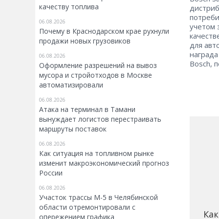
качеству топлива
дистриб
потреби
06.08.2026
учетом 
Почему в Краснодарском крае рухнули
качеств
продажи новых грузовиков
для авт
награда
06.08.2026
Bosch, 
Оформление разрешений на вывоз
мусора и стройотходов в Москве
автоматизировали
06.08.2026
Атака на терминал в Тамани
вынуждает логистов перестраивать
маршруты поставок
06.08.2026
Как ситуация на топливном рынке
изменит макроэкономический прогноз
России
06.08.2026
Участок трассы М-5 в Челябинской
области отремонтировали с
Как
опережением графика