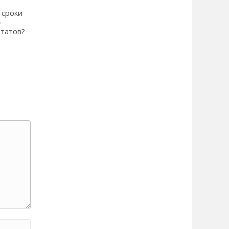
 сроки
»
ьтатов?