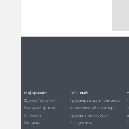
Информация
ЗР Онлайн
У
Журнал "За рулем"
Грузоперевозки и транспорт
Р
Выходные данные
Коммерческий транспорт
П
О проекте
Грузовые автомобили
E
Контакты
Спецтехника
С