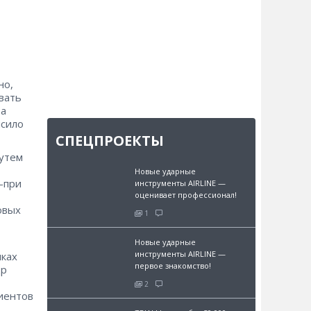
но,
вать
 а
ысило
СПЕЦПРОЕКТЫ
путем
Новые ударные
-при
инструменты AIRLINE —
оценивает профессионал!
овых
1
Новые ударные
инструменты AIRLINE —
мках
первое знакомство!
др
2
иентов