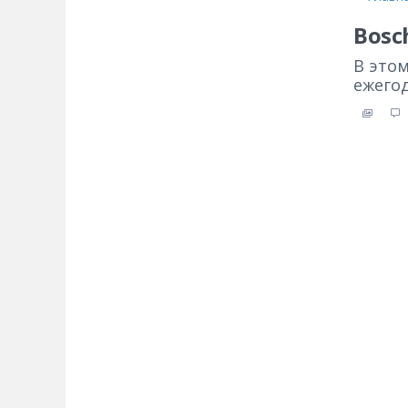
Bosc
В это
ежего