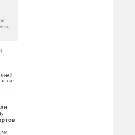
ов
ики.
!
 в ней
хало из
 ли
ь
ертов
ема