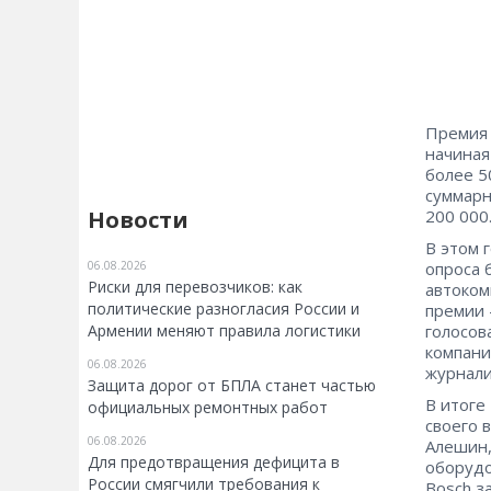
Премия 
начиная
более 5
суммарн
Новости
200 000
В этом 
06.08.2026
опроса 
Риски для перевозчиков: как
автоком
политические разногласия России и
премии 
Армении меняют правила логистики
голосов
компани
06.08.2026
журнали
Защита дорог от БПЛА станет частью
В итоге
официальных ремонтных работ
своего 
06.08.2026
Алешин,
Для предотвращения дефицита в
оборудо
России смягчили требования к
Bosch з