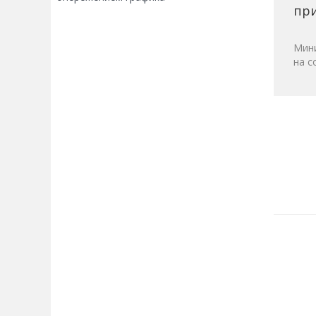
при
Мини
на с