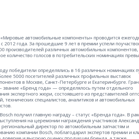
«Мировые автомобильные компоненты» проводится ежегод
 с 2012 года. За прошедшие 9 лет в премии успели поучаство
00 производителей различных автомобильных компонентов,
ое количество голосов в потребительских номинациях прев
.
году победители определялись в 16 различных номинациях 
более 5000 посетителей различных профильных выставок
понентов в Москве, Санкт-Петербурге и Екатеринбурге. Гран
– звание «Бренд года» — определялось путем отдельного
ания экспертного жюри, состоявшего из представителей опт
й, технических специалистов, аналитиков и автомобильных
стов.
 Bosch получил главную награду – статус «Бренда года». В ра
выступления на церемонии награждения участников Алексан
 региональный директор по автомобильным запчастям и
ванию компании Bosch, поблагодарил экспертов премии и кл
а доверие и высокую оценку продукции бренда, а также