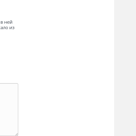
 в ней
хало из