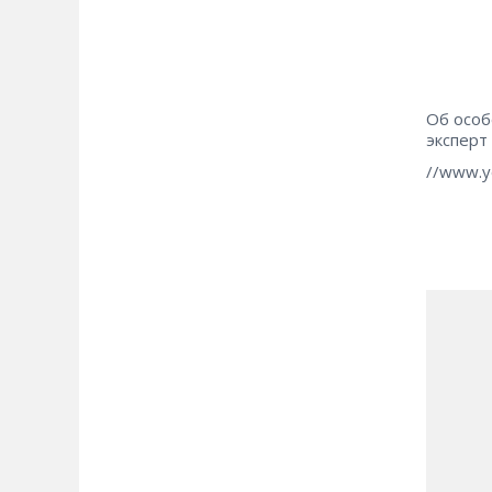
Об особ
эксперт
//www.y