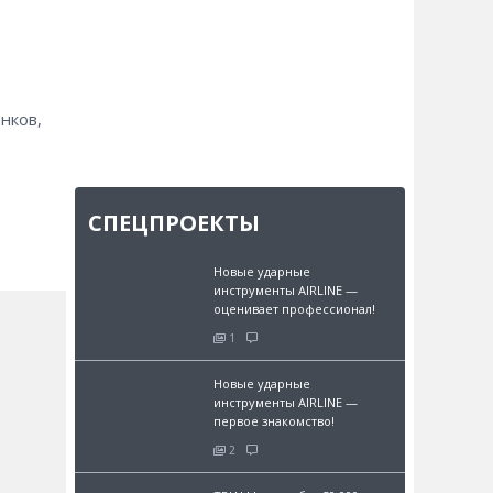
нков,
СПЕЦПРОЕКТЫ
Новые ударные
инструменты AIRLINE —
оценивает профессионал!
1
Новые ударные
инструменты AIRLINE —
первое знакомство!
2