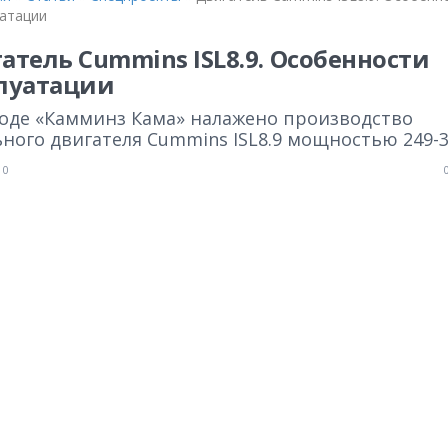
уатации
атель Cummins ISL8.9. Особенности
луатации
воде «Камминз Кама» налажено производство
ного двигателя Cummins ISL8.9 мощностью 249-32
0