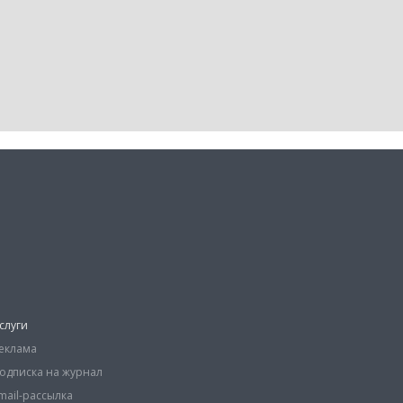
слуги
еклама
одписка на журнал
mail-рассылка