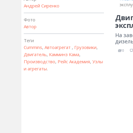
экспл
Андрей Сиренко
Двиг
Фото
эксп
Автор
На за
Теги
дизель
Cummins
,
Автоагрегат
,
Грузовики
,
0
Двигатель
,
Камминз Кама
,
Производство
,
Рейс Академия
,
Узлы
и агрегаты
.