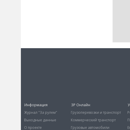
Информация
ЗР Онлайн
У
Журнал "За рулем"
Грузоперевозки и транспорт
Р
Выходные данные
Коммерческий транспорт
П
О проекте
Грузовые автомобили
E