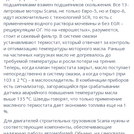
подшипниками взамен подшипников скольжения. Все 13-
литровые моторы Scania, не только Евро-5, но и Евро-6,
идут исключительно с технологией SCR, то есть с
применением водного раствора мочевины и без EGR –
рециркуляции ОГ. Но на «еврошестых», разумеется,
стоит и сажевый фильтр. В системе смазки
устанавливают термостат, который отвечает за контроль
и оптимизацию температуры моторного масла. Раньше
на частичных нагрузках масло не догревалось до
требуемой температуры и росли потери на трение.
Теперь, когда клапан термостата закрыт, масло поступает
непосредственно в систему смазки, а когда открыт (при
103 ± 2 °С) – в маслоохладитель. В комбинации приборов
есть сигнализатор, загорающийся при срабатывании
датчика аварийного повышения температуры масла
выше 135 °С. Шведы говорят, что только применение
масляного термостата дает экономию топлива еще на 1
%.
Для двигателей строительных грузовиков Scania нужны и
соответствующие компоненты, обеспечивающие
надежную работу автомобилей. Обычно, на самосвалах,