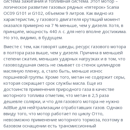
система зажигания и топливная система. Этот мотор –
логическое развитие газовых рядных «пятерок» Scania
ОС09 G101 и G102, объемом 9 литров. Как видно из
характеристик, у газового двигателя крутящий момент
оказался примерно на 7 % меньше, чем у дизеля. Хотя, в
принципе, мощность 440 л. с. для него вполне достижима.
Но это, видимо, в будущем.
Вместе с тем, как говорят шведы, ресурс газового мотора
в полтора раза выше, чем у дизеля. Причина в меньшей
степени сжатия, меньших ударных нагрузках и в том, что
газовоздушная смесь не смывает со стенок цилиндров
масляную пленку, а, стало быть, меньше износ
поршневой группы. Кроме того, метан не содержит серы,
которая сокращает срок службы масла. Еще из
достоинств применения природного газа в качестве
моторного топлива отметим, что метан в 2,5 раза
дешевле солярки, и что для газового мотора не нужно
AdBlue для нейтрализации отработавших газов. Однако
ввиду того, что мотор работает по циклу Отто,
невозможно применение моторного тормоза, поэтому в
базовом оснащении есть трансмиссионный