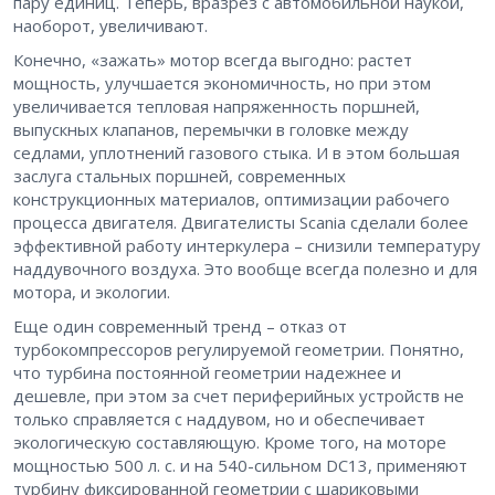
пару единиц. Теперь, вразрез с автомобильной наукой,
наоборот, увеличивают.
Конечно, «зажать» мотор всегда выгодно: растет
мощность, улучшается экономичность, но при этом
увеличивается тепловая напряженность поршней,
выпускных клапанов, перемычки в головке между
седлами, уплотнений газового стыка. И в этом большая
заслуга стальных поршней, современных
конструкционных материалов, оптимизации рабочего
процесса двигателя. Двигателисты Scania сделали более
эффективной работу интеркулера – снизили температуру
наддувочного воздуха. Это вообще всегда полезно и для
мотора, и экологии.
Еще один современный тренд – отказ от
турбокомпрессоров регулируемой геометрии. Понятно,
что турбина постоянной геометрии надежнее и
дешевле, при этом за счет периферийных устройств не
только справляется с наддувом, но и обеспечивает
экологическую составляющую. Кроме того, на моторе
мощностью 500 л. с. и на 540-сильном DC13, применяют
турбину фиксированной геометрии с шариковыми