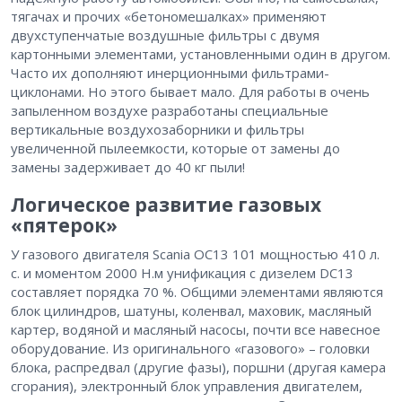
тягачах и прочих «бетономешалках» применяют
двухступенчатые воздушные фильтры с двумя
картонными элементами, установленными один в другом.
Часто их дополняют инерционными фильтрами-
циклонами. Но этого бывает мало. Для работы в очень
запыленном воздухе разработаны специальные
вертикальные воздухозаборники и фильтры
увеличенной пылеемкости, которые от замены до
замены задерживает до 40 кг пыли!
Логическое развитие газовых
«пятерок»
У газового двигателя Scania ОС13 101 мощностью 410 л.
с. и моментом 2000 Н.м унификация с дизелем DC13
составляет порядка 70 %. Общими элементами являются
блок цилиндров, шатуны, коленвал, маховик, масляный
картер, водяной и масляный насосы, почти все навесное
оборудование. Из оригинального «газового» – головки
блока, распредвал (другие фазы), поршни (другая камера
сгорания), электронный блок управления двигателем,