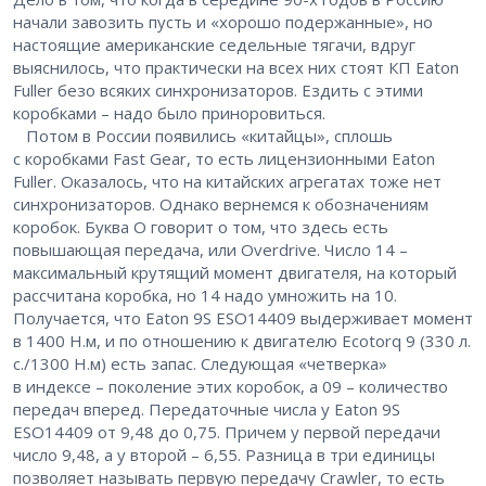
начали завозить пусть и «хорошо подержанные», но
настоящие американские седельные тягачи, вдруг
выяснилось, что практически на всех них стоят КП Eaton
Fuller безо всяких синхронизаторов. Ездить с этими
коробками – ​надо было приноровиться.
Потом в России появились «китайцы», сплошь
с коробками Fast Gear, то есть лицензионными Eaton
Fuller. Оказалось, что на китайских агрегатах тоже нет
синхронизаторов. Однако вернемся к обозначениям
коробок. Буква O говорит о том, что здесь есть
повышающая передача, или Overdrive. Число 14 – ​
максимальный крутящий момент двигателя, на который
рассчитана коробка, но 14 надо умножить на 10.
Получается, что Eaton 9S ESO14409 выдерживает момент
в 1400 Н.м, и по отношению к двигателю Ecotorq 9 (330 л.
с./1300 Н.м) есть запас. Следующая «четверка»
в индексе – ​поколение этих коробок, а 09 – ​количество
передач вперед. Передаточные числа у Eaton 9S
ESO14409 от 9,48 до 0,75. Причем у первой передачи
число 9,48, а у второй – ​6,55. Разница в три единицы
позволяет называть первую передачу Crawler, то есть