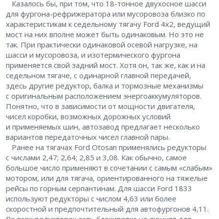
Казалось бы, при том, что 18-тонное двухосное шасси
для фургона-рефрижератора или мусоровоза близко по
характеристикам к седельному тягачу Ford 4х2, ведущий
мост на них вполне может быть одинаковым. Но это не
так. При практически одинаковой осевой нагрузке, на
шасси и мусоровоза, и изотермического фургона
применяется свой задний мост. Хотя он, так же, как и на
седельном тягаче, с одинарной главной передачей,
здесь другие редуктор, балка и тормозные механизмы
с оригинальным расположением энергоаккумуляторов.
Понятно, что в зависимости от мощности двигателя,
чисел коробки, возможных дорожных условий
и применяемых шин, автозавод предлагает несколько
вариантов передаточных чисел главной пары.
Ранее на тягачах Ford Otosan применялись редукторы
с числами 2,47; 2,64; 2,85 и 3,08. Как обычно, самое
большое число применяют в сочетании с самым «слабым»
мотором, или для тягача, ориентированного на тяжелые
рейсы по горным серпантинам. Для шасси Ford 1833
используют редукторы с числом 4,63 или более
скоростной и предпочтительный для автофургонов 4,11.