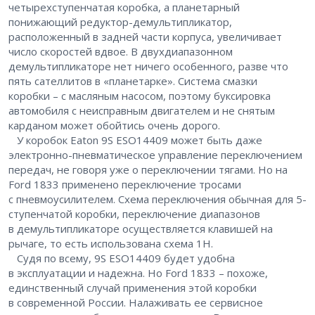
четырехступенчатая коробка, а планетарный
понижающий редуктор-демультипликатор,
расположенный в задней части корпуса, увеличивает
число скоростей вдвое. В двухдиапазонном
демультипликаторе нет ничего особенного, разве что
пять сателлитов в «планетарке». Система смазки
коробки – ​с масляным насосом, поэтому буксировка
автомобиля с неисправным двигателем и не снятым
карданом может обойтись очень дорого.
У коробок Eaton 9S ESO14409 может быть даже
электронно-пневматическое управление переключением
передач, не говоря уже о переключении тягами. Но на
Ford 1833 применено переключение тросами
с пневмоусилителем. Схема переключения обычная для 5-
ступенчатой коробки, переключение диапазонов
в демультипликаторе осуществляется клавишей на
рычаге, то есть использована схема 1Н.
Судя по всему, 9S ESO14409 будет удобна
в эксплуатации и надежна. Но Ford 1833 – ​похоже,
единственный случай применения этой коробки
в современной России. Налаживать ее сервисное