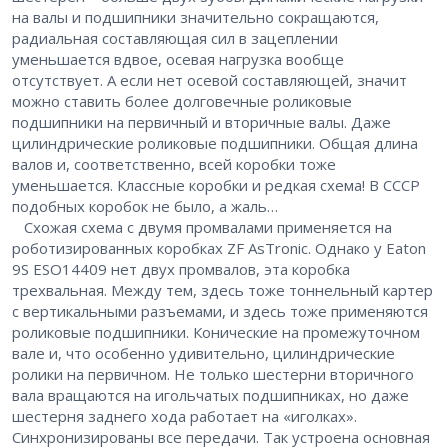
на валы и подшипники значительно сокращаются,
радиальная составляющая сил в зацеплении
уменьшается вдвое, осевая нагрузка вообще
отсутствует. А если нет осевой составляющей, значит
можно ставить более долговечные роликовые
подшипники на первичный и вторичные валы. Даже
цилиндрические роликовые подшипники. Общая длина
валов и, соответственно, всей коробки тоже
уменьшается. Классные коробки и редкая схема! В СССР
подобных коробок не было, а жаль…
Схожая схема с двумя промвалами применяется на
роботизированных коробках ZF AsTronic. Однако у Eaton
9S ESO14409 нет двух промвалов, эта коробка ​
трехвальная. Между тем, здесь тоже тоннельный картер
с вертикальными разъемами, и здесь тоже применяются
роликовые подшипники. Конические на промежуточном
вале и, что особенно удивительно, цилиндрические
ролики на первичном. Не только шестерни вторичного
вала вращаются на игольчатых подшипниках, но даже
шестерня заднего хода работает на «иголках».
Синхронизированы все передачи. Так устроена основная