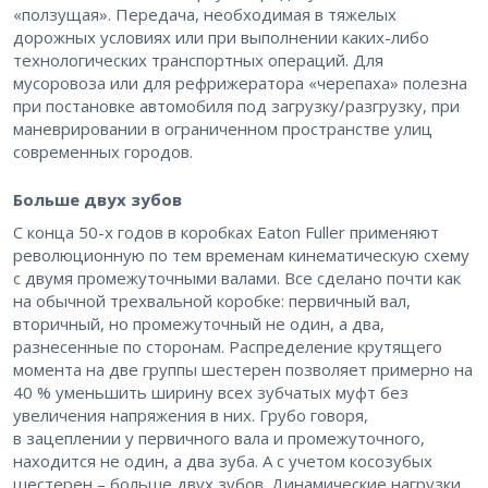
«ползущая». Передача, необходимая в тяжелых
дорожных условиях или при выполнении каких-либо
технологических транспортных операций. Для
мусоровоза или для рефрижератора «черепаха» полезна
при постановке автомобиля под загрузку/разгрузку, при
маневрировании в ограниченном пространстве улиц
современных городов.
Больше двух зубов
С конца 50-х годов в коробках Eaton Fuller применяют
революционную по тем временам кинематическую схему
с двумя промежуточными валами. Все сделано почти как
на обычной трехвальной коробке: первичный вал,
вторичный, но промежуточный не один, а два,
разнесенные по сторонам. Распределение крутящего
момента на две группы шестерен позволяет примерно на
40 % уменьшить ширину всех зубчатых муфт без
увеличения напряжения в них. Грубо говоря,
в зацеплении у первичного вала и промежуточного,
находится не один, а два зуба. А с учетом косозубых
шестерен – ​больше двух зубов. Динамические нагрузки