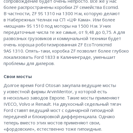
сопровождение будет очень непросто. Все же у нас
более распространены коробки ZF семейства Ecomid.
В частности, ZF 9S 1310 на 1300 Н.м, которую делают
в Набережных Челнах на СП «ЦФ Кама». Или более
«мощная» 9S 1510 под моторы на 1500 Н.м. У них
передаточные числа те же самые, от 9,48 до 0,75. А для
развозных грузовиков и коммунальной техники будет
очень хороша роботизированная ZF EcoTronicmid
9AS 1310. Опять-таки, коробка ZF позволит более глубоко
локализовать Ford 1833 в Калининграде, уменьшит
проблемы для дилеров.
Свои мосты
Долгое время Ford Otosan закупала ведущие мосты
у известной фирмы ArvinMeritor, у которой есть
в несколько заводов Европе. Такие мосты применяют
IVECO, Volvo и Renault. На двухосный седельный тягач
Ford ставят ведущий мост с одинарной гипоидной
передачей и блокировкой дифференциала. Однако
теперь вместо этих мостов применяют свои,
«фордовские», естественно тоже гипоидные.