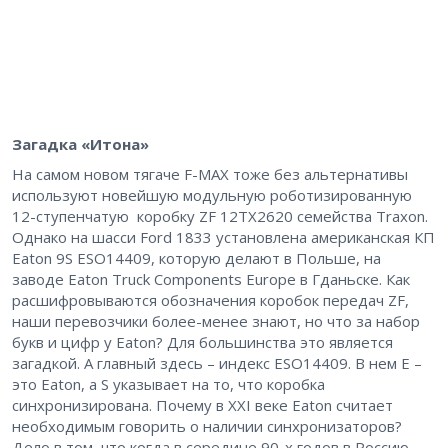
Загадка «Итона»
На самом новом тягаче F-MAX тоже без альтернативы
используют новейшую модульную роботизированную
12-ступенчатую коробку ZF 12TX2620 семейства Traхon​.
Однако на шасси Ford 1833 установлена американская КП
Eaton 9S ESO14409, которую делают в Польше, на
заводе Eaton Truck Components Europe в Гданьске. Как
расшифровываются обозначения коробок передач ZF,
наши перевозчики более-менее знают, но что за набор
букв и цифр у Eaton? Для большинства это является
загадкой. А главный здесь – ​индекс ESO14409. В нем E – ​
это Eaton, а S указывает на то, что коробка
синхронизирована. Почему в XXI веке Eaton считает
необходимым говорить о наличии синхронизаторов?
Дело в том, что когда в середине 90-х годов в Россию