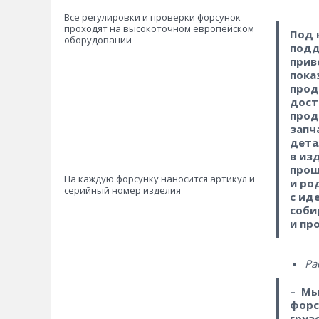
Все регулировки и проверки форсунок
проходят на высокоточном европейском
Под 
оборудовании
подд
прив
пока
прод
дост
прод
запч
дета
в из
прощ
На каждую форсунку наносится артикул и
и ро
серийный номер изделия
с ид
соби
и пр
Ра
– Мы
форс
груз