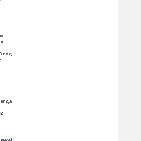
,
в
ля
3 год
у
сегда
но
ивной