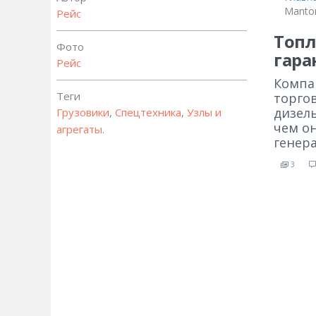
Mantor
Рейс
Топл
Фото
гара
Рейс
Компа
Теги
торго
дизель
Грузовики
,
Спецтехника
,
Узлы и
чем о
агрегаты
.
генер
3