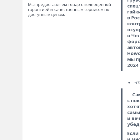
Мы предоставляем товар с полноценной
спец
гарантией и качественным сервисом по
гайк
доступным ценам.
в Ро
конт
осущ
в Че
форс
авто
Howo,
мы п
2024
Чт
– Са
с по
хотя
самы
и ве
убед
Если
и мн