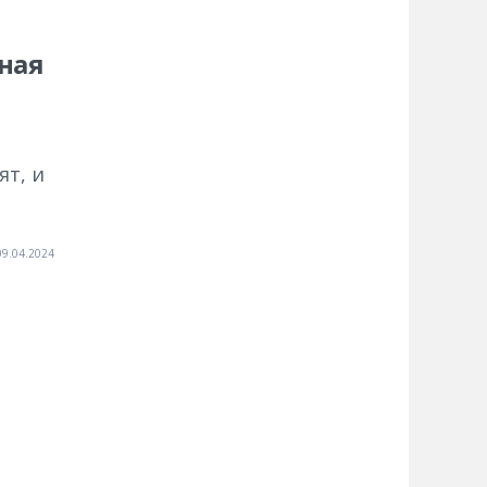
ная
ят, и
09.04.2024