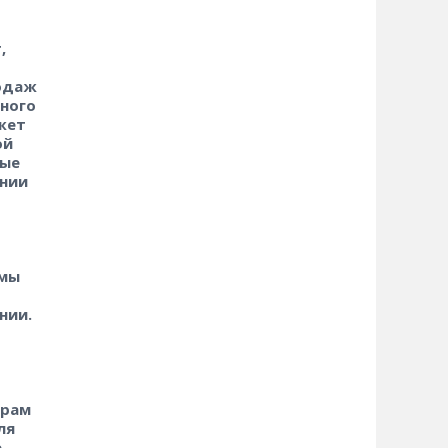
,
родаж
нного
ожет
ой
ные
ении
 мы
нии.
трам
ля
е