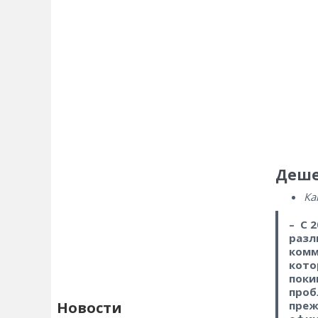
Деше
Ка
– С 
разл
комм
кото
поки
проб
преж
Новости