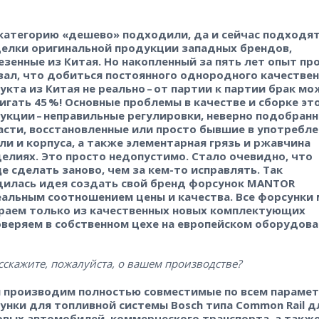
категорию «дешево» подходили, да и сейчас подходят
елки оригинальной продукции западных брендов,
езенные из Китая. Но накопленный за пять лет опыт п
зал, что добиться постоянного однородного качестве
укта из Китая не реально – ​от партии к партии брак м
игать 45 %! Основные проблемы в качестве и сборке эт
укции – ​неправильные регулировки, неверно подобран
асти, восстановленные или просто бывшие в употребл
ли и корпуса, а также элементарная грязь и ржавчина
делиях. Это просто недопустимо. Стало очевидно, что
е сделать заново, чем за кем-то исправлять. Так
дилась идея создать свой бренд форсунок MANTOR
еальным соотношением цены и качества. Все форсунки
раем только из качественных новых комплектующих
оверяем в собственном цехе на европейском оборудова
сскажите, пожалуйста, о вашем производстве?
 производим полностью совместимые по всем параме
унки для топливной системы Bosch типа Common Rail д
овых автомобилей, коммерческого транспорта, а такж