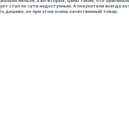
иально нельзя, а во-вторых, цены такие, что оригинал
укт стал по сути недоступным. А покупатели всегда хо
ть дешево, но при этом очень качественный товар.