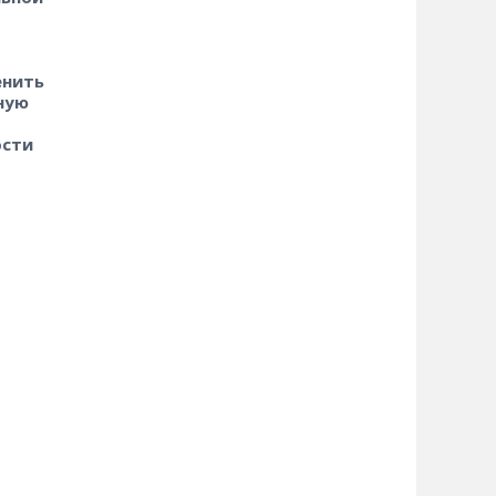
енить
ную
ости