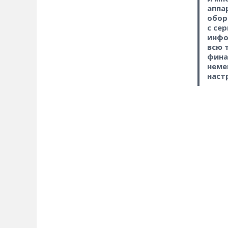
аппа
обор
с се
инфо
всю 
фина
неме
наст