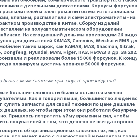
техники с дизельными двигателями. Корпусы форсунок
и распылителей и электромагнитов мы изготавливаем
ссии, клапаны, распылители и сами электромагниты – ​на
рактном производстве в Китае. Сборку изделий
ествляем на полуавтоматическом оборудовании
лябинске. На сегодняшний день мы производим 26 видо
унок для двигателей КАМАЗ, Cummins, Weichai и ЯМЗ д
мобилей таких марок, как КАМАЗ, МАЗ, Shacman, Sitrak,
 Dongfeng, Hyundai, MAN, Higer, ПАЗ, НЕФАЗ и др. За 202
роизвели и реализовали более 15 000 форсунок. К конц
 года планируем достичь уровня в 50 000 форсунок.
о было самым сложным при запуске производства?
мые большие сложности были и остаются именно
купателями. Как я говорил выше, большинство людей в
т купить запчасти для своей техники по цене дешевле
х дешевых, но чтобы при этом они работали безупреч
чно. Пришлось потратить уйму времени и сил, чтобы
ить покупателей в том, что дешево не всегда хорошо.
 говорить об организационных сложностях, мы, как
огие, кто имеет дело с диагностикой и ремонтом топл