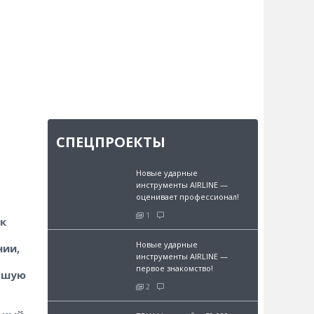
СПЕЦПРОЕКТЫ
Новые ударные
инструменты AIRLINE —
оценивает профессионал!
1
к
Новые ударные
нии,
инструменты AIRLINE —
первое знакомство!
льшую
2