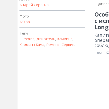
дизеле
Андрей Сиренко
Особ
Фото
с ис
Автор
Long
Теги
Капит
Cummins
,
Двигатель
,
Камминз
,
опера
Камминз Кама
,
Ремонт
,
Сервис
.
соблю
2