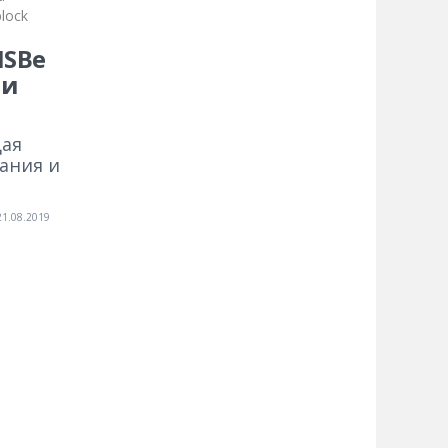
lock
ISBe
 и
щая
ания и
21.08.2019