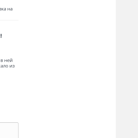
зка на
!
 в ней
хало из