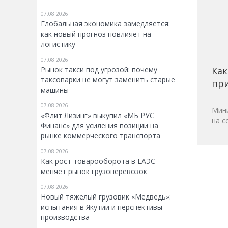
07.08.2026
Глобальная экономика замедляется:
как новый прогноз повлияет на
логистику
07.08.2026
Рынок такси под угрозой: почему
Как
таксопарки не могут заменить старые
при
машины
07.08.2026
Мини
«Флит Лизинг» выкупил «МБ РУС
на с
Финанс» для усиления позиции на
рынке коммерческого транспорта
07.08.2026
Как рост товарооборота в ЕАЭС
меняет рынок грузоперевозок
07.08.2026
Новый тяжелый грузовик «Медведь»:
испытания в Якутии и перспективы
производства