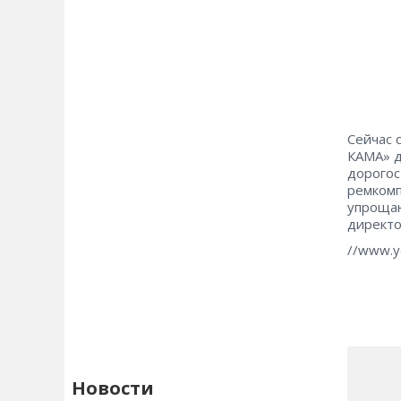
Сейчас 
КАМА» д
дорогос
ремкомп
упрощаю
директо
//www.
Новости