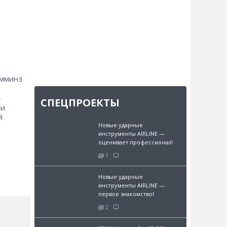
амминз
и
»
СПЕЦПРОЕКТЫ
ли
й
Новые ударные
инструменты AIRLINE —
оценивает профессионал!
1
Новые ударные
инструменты AIRLINE —
первое знакомство!
2