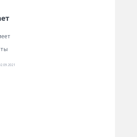
ает
меет
и
нты
02.09.2021