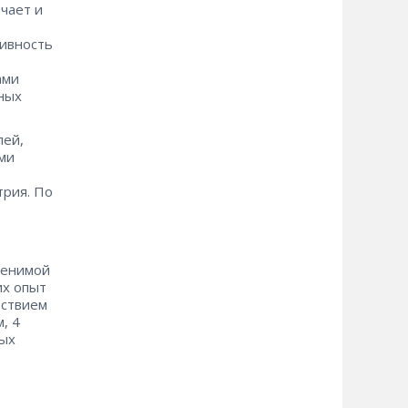
чает и
ивность
ами
ных
лей,
ми
трия. По
менимой
их опыт
тствием
, 4
рых