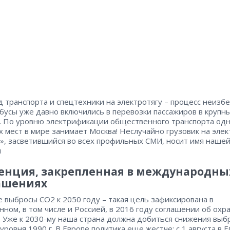
 транспорта и спецтехники на электротягу – процесс неизб
бусы уже давно включились в перевозки пассажиров в крупн
. По уровню электрификации общественного транспорта одн
 мест в мире занимает Москва! Неслучайно грузовик на элек
», засветившийся во всех профильных СМИ, носит имя наше
ы
енция, закрепленная в международны
ашениях
 выбросы CO2 к 2050 году – такая цель зафиксирована в
нном, в том числе и Россией, в 2016 году соглашении об охр
. Уже к 2030-му наша страна должна добиться снижения выб
уровня 1990 г. В Европе политика еще жестче: с 1 августа в Е