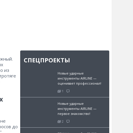
ежный.
СПЕЦПРОЕКТЫ
ых
о из
Новые ударные
тротяге
инструменты AIRLINE —
й
оценивает профессионал!
1
х
Новые ударные
инструменты AIRLINE —
первое знакомство!
ане
2
росов до
С