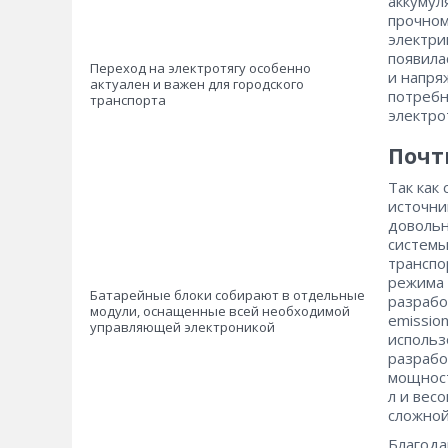
аккумул
прочном
электри
появила
Переход на электротягу особенно
и напря
актуален и важен для городского
потребн
транспорта
электро
Почт
Так как
источни
довольн
системы
транспо
режима 
Батарейные блоки собирают в отдельные
разрабо
модули, оснащенные всей необходимой
emissio
управляющей электроникой
использ
разрабо
мощност
л и вес
сложной
Благода