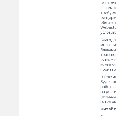
остаточ
за темп
требуем
ее цирк
обеспеч
Webasto
условия
Благода
многочи
блоками
транспо
сути, м
компьют
произво
В Росси
будет п
работы 
на росс
филиала
готов о
Читайт