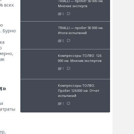
TRIALLI — пробег 50 000 км.
% всех
Мнение эксперта
2
ью
TRIALLI — пробег 50 000 км.
. Бурно
Итоги испытаний
2
ка
ю
мерно,
Компрессоры ТОЛВО. 126
как
000 км. Мнения экспертов
1
Компрессоры ТОЛВО.
м»
Пробег 126 000 км. Отчет
испытаний
ли
1
затраты
ы
ер,