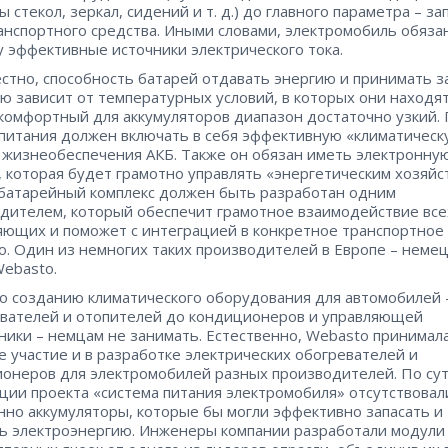
 стекол, зеркал, сидений и т. д.) до главного параметра – за
анспортного средства. Иными словами, электромобиль обяза
у эффективные источники электрического тока.
естно, способность батарей отдавать энергию и принимать з
ю зависит от температурных условий, в которых они находят
комфортный для аккумуляторов диапазон достаточно узкий.
питания должен включать в себя эффективную «климатическ
 жизнеобеспечения АКБ. Также он обязан иметь электронну
, которая будет грамотно управлять «энергетическим хозяйс
батарейный комплекс должен быть разработан одним
дителем, который обеспечит грамотное взаимодействие все
яющих и поможет с интеграцией в конкретное транспортное
о. Один из немногих таких производителей в Европе – неме
ebasto.
о созданию климатического оборудования для автомобилей 
вателей и отопителей до кондиционеров и управляющей
ники – немцам не занимать. Естественно, Webasto принимал
е участие и в разработке электрических обогревателей и
онеров для электромобилей разных производителей. По сут
ции проекта «система питания электромобиля» отсутствовал
нно аккумуляторы, которые бы могли эффективно запасать и
ь электроэнергию. Инженеры компании разработали модули 