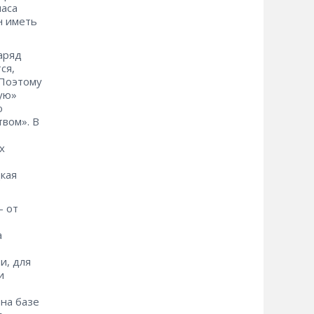
паса
н иметь
аряд
ся,
 Поэтому
ую»
ю
твом». В
х
цкая
– от
а
и, для
и
на базе