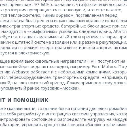
теля превышает 97 %! Это означает, что фактически вся рас
ктроэнергия превращается в тепловую и, что еще важнее,
тся теплоносителю. Таким образом, поставленная перед
ами задача была решена и, как показали ходовые испытания
типах транспортных средств, батарейные блоки даже при си
 находятся в «комфортных» условиях. Следовательно, АКБ с
ребуется, отдавать максимальный ток и принимать заряд при
ении к штатной системе зарядки или в режиме рекуперации,
ереходит в режим генератора и кинетическая энергия автом
зуется в электрическую.
ящее время высоковольтные нагреватели HVH поступают на
ые конвейеры ряда автозаводов, например Ford Motors. По
ению Webasto работает и с небольшими компаниями, котор
тся переоборудованием транспортных средств, например, г
илей, на электрический привод. Ярким примером тому может
 упомянутый ранее грузовик «Москва».
нт и помощник
уже сказали выше, создание блока питания для электромоби
т в себя разработку и интеграцию системы управления, кото
онтролировать состояние и распределять нагрузку на кажду
» батареи, управлять процессом зарядки «банок» в зависимос