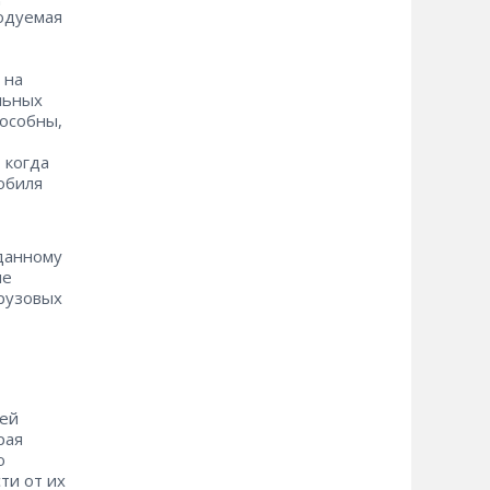
ходуемая
 на
льных
пособны,
 когда
обиля
 данному
ые
рузовых
лей
рая
ю
ти от их