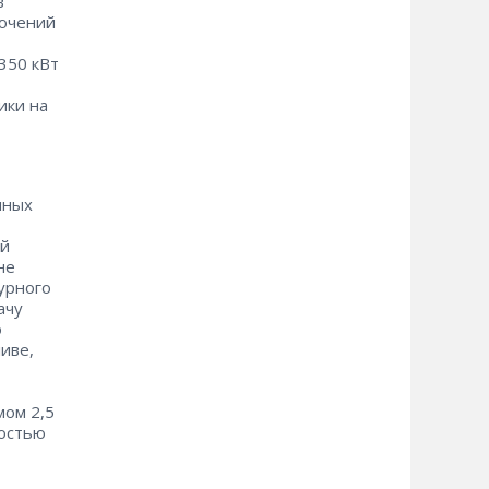
в
лючений
350 кВт
ики на
иных
ой
не
урного
ачу
o
иве,
мом 2,5
ностью
Д