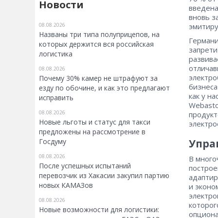
Новости
введена
вновь з
08.08.2026
эмитир
Названы три типа полуприцепов, на
Германи
которых держится вся российская
запрети
логистика
развива
отличав
08.08.2026
электро
Почему 30% камер не штрафуют за
бизнеса
езду по обочине, и как это предлагают
как у на
исправить
Webasto
08.08.2026
продукт
Новые льготы и статус для такси
электро
предложены на рассмотрение в
Госдуму
Упра
08.08.2026
В много
После успешных испытаний
построе
перевозчик из Хакасии закупил партию
адаптир
новых КАМАЗов
и эконо
электро
08.08.2026
которог
Новые возможности для логистики:
опциона