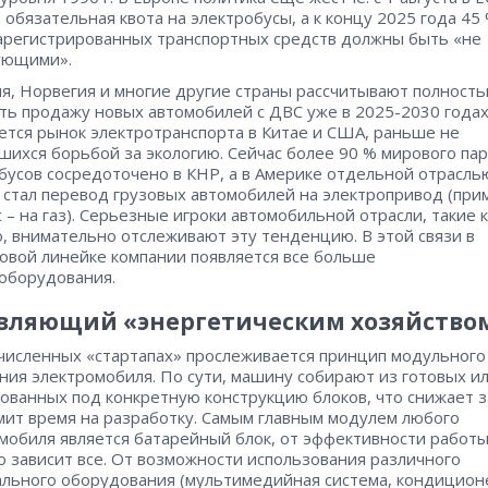
 обязательная квота на электробусы, а к концу 2025 года 45 
арегистрированных транспортных средств должны быть «не
ующими».
я, Норвегия и многие другие страны рассчитывают полност
ть продажу новых автомобилей с ДВС уже в 2025-2030 годах
ется рынок электротранспорта в Китае и США, раньше не
шихся борьбой за экологию. Сейчас более 90 % мирового пар
бусов сосредоточено в КНР, а в Америке отдельной отрасль
 стал перевод грузовых автомобилей на электропривод (при
с – на газ). Серьезные игроки автомобильной отрасли, такие 
, внимательно отслеживают эту тенденцию. В этой связи в
овой линейке компании появляется все больше
оборудования.
вляющий «энергетическим хозяйство
численных «стартапах» прослеживается принцип модульного
ния электромобиля. По сути, машину собирают из готовых и
ованных под конкретную конструкцию блоков, что снижает 
мит время на разработку. Самым главным модулем любого
мобиля является батарейный блок, от эффективности работ
о зависит все. От возможности использования различного
льного оборудования (мультимедийная система, кондицион