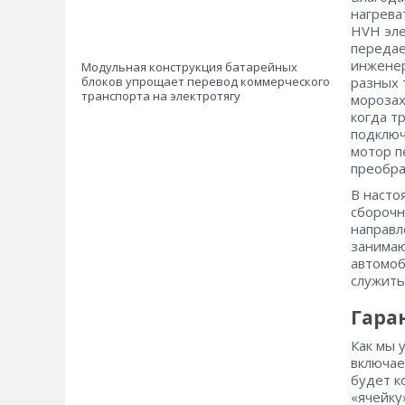
нагрева
HVH эле
передае
инженер
Модульная конструкция батарейных
блоков упрощает перевод коммерческого
разных 
транспорта на электротягу
морозах
когда т
подключ
мотор п
преобра
В насто
сборочн
направл
занимаю
автомоб
служить
Гара
Как мы 
включае
будет к
«ячейку