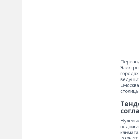
Перевод
Электро
городах
ведущих
«Москва
столиц
Тенд
согл
Нулевые
подписа
климата
70 % от 