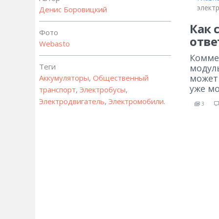
элект
Денис Боровицкий
Как 
Фото
отве
Webasto
Коммер
Теги
модул
может
Аккумуляторы
,
Общественный
уже м
транспорт
,
Электробусы
,
Электродвигатель
,
Электромобили
.
3