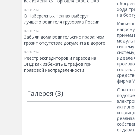
как изменится торговля ЕАЭС с ОАЭ
обогревы
хода тр
07.08.2026
на борт
В Набережных Челнах выберут
лучшего водителя грузовика России
Как изв
напряму
07.08.2026
причем 
Забыли дома водительские права: чем
модуль 
грозит отсутствие документа в дороге
систему
систему
07.08.2026
идеале 
Реестр экспедиторов и переход на
произво
ЭПД: как избежать штрафов при
составл
правовой неопределенности
средств
фирма W
Опыта п
Галерея (3)
подогре
электро
активно
кондици
реализа
собстве
отдават