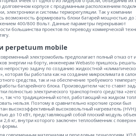
яторных ячеек от одного из лидеров отрасли, объединив их 
 долговечном корпусе с продуманным расположением подк
ки, электроники и системы терморегуляции. Так у компании
сь возможность формировать блоки батарей мощностью до 
жением 400/800 Вольт. Данные параметры перекрывают
ости большинства проектов по переводу коммерческой техн
тягу.
и perpetuum mobile
 современный электромобиль предполагает полный отказ от 
ко
в энергии на борту, инженерам Webasto пришлось решать
о непростую задачу по созданию жидкостной «климатическ
», которая бы работала как на создание микроклимата в сало
ртного средства, так и на обеспечение требуемого температ
работы батарейного блока. Производители часто ставят зад
тки полностью электрического транспортного средства «zer
n», так что традиционный котел, работающий на жидком топл
овать нельзя. Поэтому в сравнительно короткие сроки был
тан высокоэффективный высоковольтный нагреватель (HVH)
ью до 10 кВт, представляющий собой плоский модуль объе
ом 2,6 кг, внутри которого заключен теплообменник с поверх
 формы.
ря современным материалам и передовым технологиям, КП