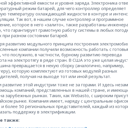
ной эффективной емкости и уровня заряда. Электроника отве
ературный режим батарей, для чего контроллер определяет
ую температуру охлаждающей жидкости в контуре и интенс
уляции. Так вот, в нашем случае контроллер и программное
ение, которое в него «залито», также разработаны инженер
, что гарантирует грамотную работу системы в любых погод
х при разном состоянии батарей.
ря развитию модульного принципа построения электромоби
сленные компании получили возможность работать с готовы
, что послужило, в частности, бурному развитию перевода
рта на электротягу в ряде стран. В США это уже целая индус
ашина превращается в некую сборку (аналогично, например,
еру), которую комплектуют из готовых модулей разных
дителей, получая на выходе тот или иной результат.
и развитие этой индустрии тоже не за горами. И здесь неза
омощь компаний, представленных в нашей стране, и имеющ
на зарубежных рынках. Таких, как Webasto, с широким прису
ийском рынке. Компания имеет, наряду с центральным офисом
 и более 50 региональных представителей, каждый из кото
казать поддержку в электрификации.
е также: