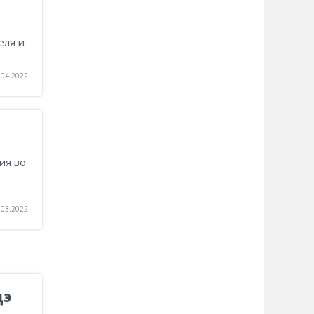
еля и
.04.2022
ия во
.03.2022
дэ