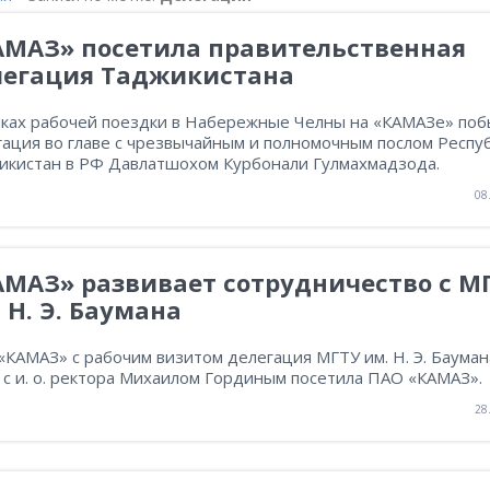
АМАЗ» посетила правительственная
легация Таджикистана
мках рабочей поездки в Набережные Челны на «КАМАЗе» поб
гация во главе с чрезвычайным и полномочным послом Респу
икистан в РФ Давлатшохом Курбонали Гулмахмадзода.
08
АМАЗ» развивает сотрудничество с М
 Н. Э. Баумана
КАМАЗ» с рабочим визитом делегация МГТУ им. Н. Э. Бауман
 с и. о. ректора Михаилом Гординым посетила ПАО «КАМАЗ».
28