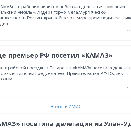
КАМАЗе» с рабочим визитом побывала делегация компании
ильский никель», лидера горно-металлургической
ышленности России, крупнейшего в мире производителя ник
дия.
11
це-премьер РФ посетил «КАМАЗ»
ках рабочей поездки в Татарстан «КАМАЗ» посетила делегац
е с заместителем председателя Правительства РФ Юрием
совым.
23
Новости СМИ2
МАЗ» посетила делегация из Улан-У