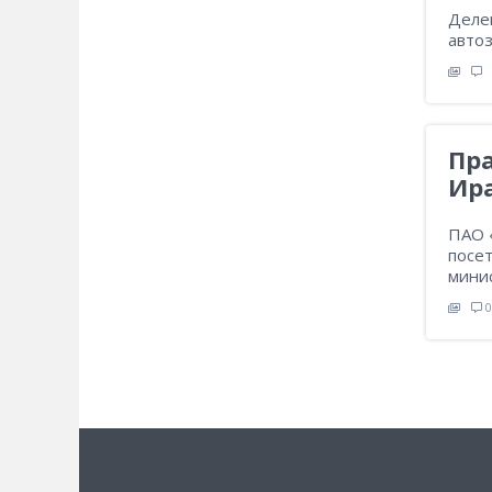
Делег
авто
Пр
Ир
ПАО «
посет
мини
0