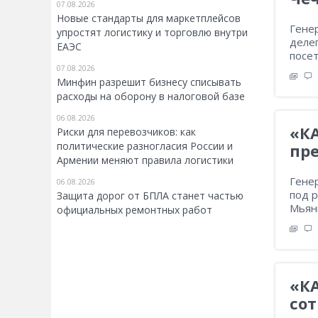
07.08.2026
Новые стандарты для маркетплейсов
Гене
упростят логистику и торговлю внутри
деле
ЕАЭС
посе
07.08.2026
Минфин разрешит бизнесу списывать
расходы на оборону в налоговой базе
06.08.2026
«КА
Риски для перевозчиков: как
политические разногласия России и
пр
Армении меняют правила логистики
Гене
06.08.2026
под 
Защита дорог от БПЛА станет частью
Мьян
официальных ремонтных работ
«К
сот