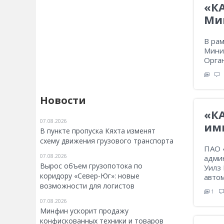
«К
Ми
В ра
Мини
Орга
Новости
«К
07.08.2026
им
В пункте пропуска Кяхта изменят
схему движения грузового транспорта
ПАО 
07.08.2026
адми
Вырос объем грузопотока по
Уилз 
коридору «Север-Юг»: новые
авто
возможности для логистов
1
07.08.2026
Минфин ускорит продажу
конфискованных техники и товаров