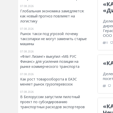
«К
07.08.2026
«Д
Глобальная экономика замедляется:
как новый прогноз повлияет на
Деле
логистику
дире
07.08.2026
Гера
Рынок такси под угрозой: почему
ООО 
таксопарки не могут заменить старые
0
машины
07.08.2026
«Флит Лизинг» выкупил «МБ РУС
«КА
Финанс» для усиления позиции на
рынке коммерческого транспорта
Деле
07.08.2026
посе
Как рост товарооборота в ЕАЭС
меняет рынок грузоперевозок
07.08.2026
В Белоруссии запустили пилотный
проект по субсидированию
«КА
транспортных расходов экспортеров
Че