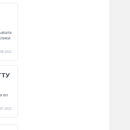
ывала
блики
.08.2022
ГТУ
а во
.07.2022