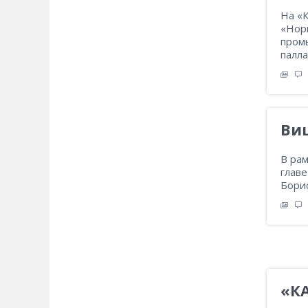
На «
«Нор
пром
палла
Ви
В рам
глав
Бори
«КА