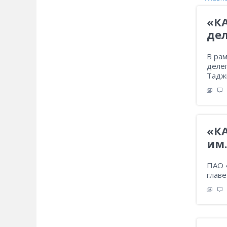
«К
де
В ра
деле
Тадж
«К
им.
ПАО «
главе