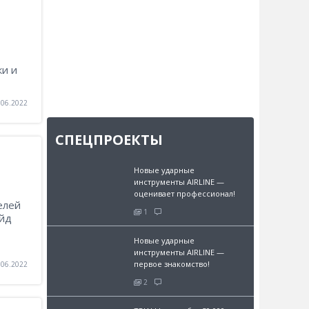
ки и
.06.2022
СПЕЦПРОЕКТЫ
Новые ударные
инструменты AIRLINE —
оценивает профессионал!
елей
1
айд
Новые ударные
инструменты AIRLINE —
первое знакомство!
.06.2022
2