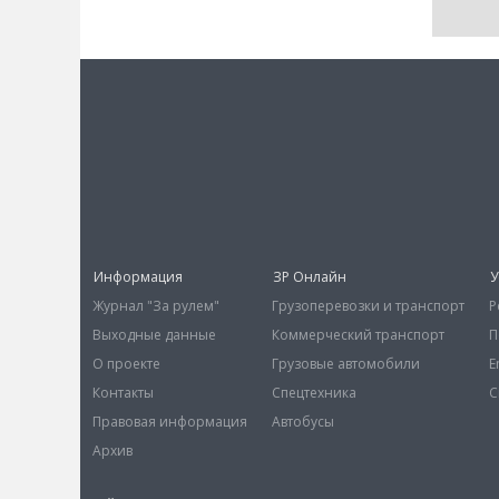
Информация
ЗР Онлайн
У
Журнал "За рулем"
Грузоперевозки и транспорт
Р
Выходные данные
Коммерческий транспорт
П
О проекте
Грузовые автомобили
E
Контакты
Спецтехника
С
Правовая информация
Автобусы
Архив