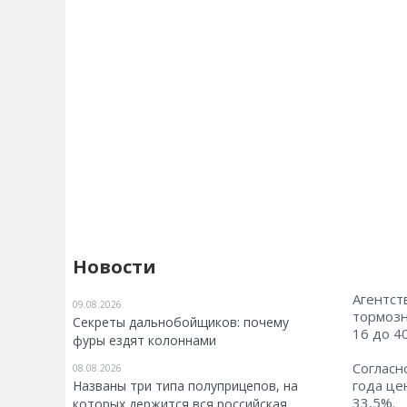
Новости
Агентст
09.08.2026
тормозн
Секреты дальнобойщиков: почему
16 до 40
фуры ездят колоннами
Согласн
08.08.2026
года це
Названы три типа полуприцепов, на
33,5%.
которых держится вся российская