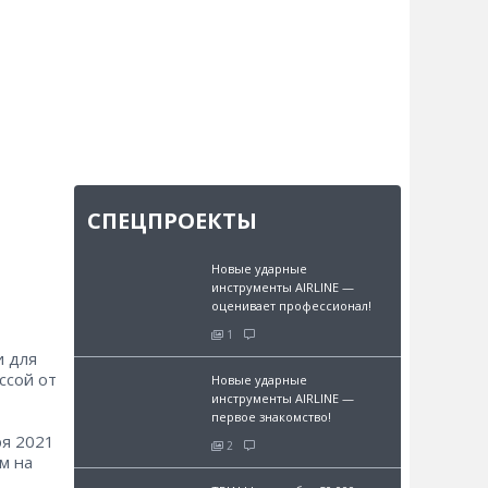
СПЕЦПРОЕКТЫ
Новые ударные
инструменты AIRLINE —
оценивает профессионал!
1
и для
ссой от
Новые ударные
инструменты AIRLINE —
первое знакомство!
ря 2021
2
м на