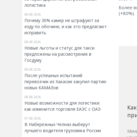
логистика
Более в
(+80%).
08.08.2026
Почему 30% камер не штрафуют за
езду по обочине, и как это предлагают
исправить
08.08.2026
Новые льготы и статус для такси
предложены на рассмотрение в
Госдуму
08.08.2026
После успешных испытаний
перевозчик из Хакасии закупил партию
новых КАМАЗов
08.08.2026
Новые возможности для логистики:
Как
как изменится торговля ЕАЭС с ОАЭ
при
07.08.2026
В Набережных Челнах выберут
лучшего водителя грузовика России
Мини