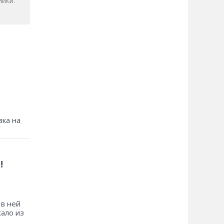
ики.
зка на
!
 в ней
хало из