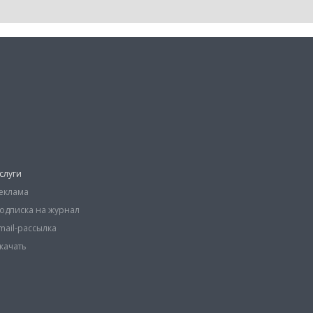
слуги
еклама
одписка на журнал
mail-рассылка
качать